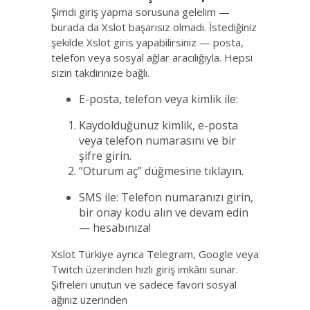
Şimdi giriş yapma sorusuna gelelim —
burada da Xslot başarısız olmadı. İstediğiniz
şekilde Xslot giris yapabilirsiniz — posta,
telefon veya sosyal ağlar aracılığıyla. Hepsi
sizin takdirinize bağlı.
E-posta, telefon veya kimlik ile:
Kaydolduğunuz kimlik, e-posta
veya telefon numarasını ve bir
şifre girin.
“Oturum aç” düğmesine tıklayın.
SMS ile: Telefon numaranızı girin,
bir onay kodu alın ve devam edin
— hesabınıza!
Xslot Türkiye ayrıca Telegram, Google veya
Twitch üzerinden hızlı giriş imkânı sunar.
Şifreleri unutun ve sadece favori sosyal
ağınız üzerinden