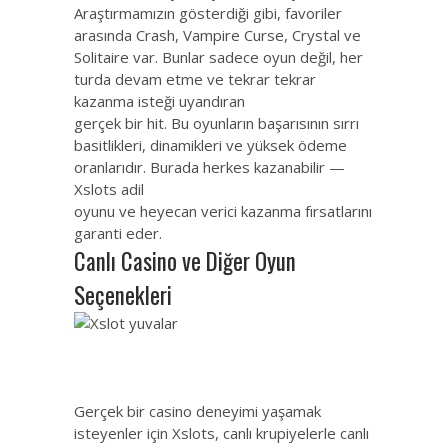
Araştırmamızın gösterdiği gibi, favoriler
arasında Crash, Vampire Curse, Crystal ve
Solitaire var. Bunlar sadece oyun değil, her
turda devam etme ve tekrar tekrar
kazanma isteği uyandıran
gerçek bir hit. Bu oyunların başarısının sırrı
basitlikleri, dinamikleri ve yüksek ödeme
oranlarıdır. Burada herkes kazanabilir —
Xslots adil
oyunu ve heyecan verici kazanma fırsatlarını
garanti eder.
Canlı Casino ve Diğer Oyun
Seçenekleri
Gerçek bir casino deneyimi yaşamak
isteyenler için Xslots, canlı krupiyelerle canlı