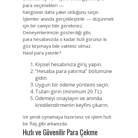
para seçenekleri —
hangisinin daha yakın olduğunu seçin.
İşlemler anında gerçekleştirilir — düşünmek
için bir saniye bile gerekmez.
Deneyimlerimizin gösterdiği gibi,
para hesabınızda o kadar hızlı görünür ki
göz kırpmaya bile vaktiniz olmaz.
Nasıl para yatırılır?
Kişisel hesabınıza giriş yapın.
“Hesaba para yatırma” bölümüne
gidin.
Uygun bir ödeme yöntemi seçin.
Tutarı girin (minimum 20 TL).
Ödemeyi onaylayın ve anında
kredilendirmenin keyfini çıkarın.
Ve şimdi oynamaya hazırsınız ve işlem hızlı
bir flaş gibi arkanızda.
Hızlı ve Güvenilir Para Çekme