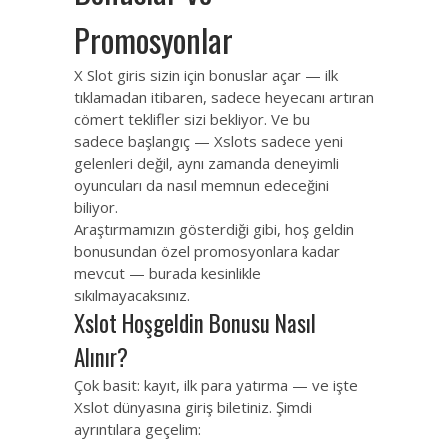
Promosyonlar
X Slot giris sizin için bonuslar açar — ilk
tıklamadan itibaren, sadece heyecanı artıran
cömert teklifler sizi bekliyor. Ve bu
sadece başlangıç — Xslots sadece yeni
gelenleri değil, aynı zamanda deneyimli
oyuncuları da nasıl memnun edeceğini
biliyor.
Araştırmamızın gösterdiği gibi, hoş geldin
bonusundan özel promosyonlara kadar
mevcut — burada kesinlikle
sıkılmayacaksınız.
Xslot Hoşgeldin Bonusu Nasıl
Alınır?
Çok basit: kayıt, ilk para yatırma — ve işte
Xslot dünyasına giriş biletiniz. Şimdi
ayrıntılara geçelim: