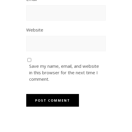
Website
Save my name, email, and website
in this browser for the next time I
comment.