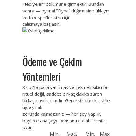
Hediyeler” bölümüne girmektir. Bundan
sonra — oyuna! “Oyna” düğmesine tıklayın
ve freespin’ler sizin için
çalışmaya başlasın.
Ödeme ve Çekim
Yöntemleri
Xslot’ta para yatırmak ve çekmek sıkıcı bir
ritüel değil, sadece birkaç dakika süren
birkaç basit adımdır. Gereksiz bürokrasi ile
uğraşmak
zorunda kalmazsınız — her şey yapılır,
böylece ana şeye konsantre olabilirsiniz:
oyun.
Min.
Max.
Min.
Max.