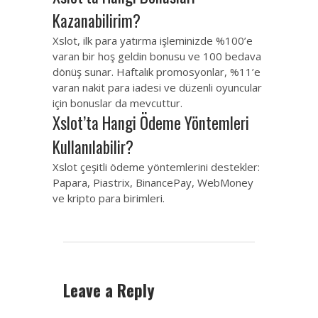
Kazanabilirim?
Xslot, ilk para yatırma işleminizde %100’e
varan bir hoş geldin bonusu ve 100 bedava
dönüş sunar. Haftalık promosyonlar, %11’e
varan nakit para iadesi ve düzenli oyuncular
için bonuslar da mevcuttur.
Xslot’ta Hangi Ödeme Yöntemleri
Kullanılabilir?
Xslot çeşitli ödeme yöntemlerini destekler:
Papara, Piastrix, BinancePay, WebMoney
ve kripto para birimleri.
Leave a Reply