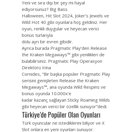
Yeni ve sıra dışı bir şey mi hayal
ediyorsunuz? Big Bass
Halloween, Hit Slot 2024, Joker’s Jewels ve
Wild Hot 40 gibi oyunlara hoş geldiniz. Her
oyun, renkli duygular ve heyecan verici
bonus turlarıyla
dolu ayrı bir evren gibidir.
Ayrıca burada Pragmatic Play’den Release
the Kraken Megaways™ gibi yenilikleri de
bulabilirsiniz. Pragmatic Play Operasyon
Direktörü Irina
Cornides, “Bir başka popüler Pragmatic Play
serisini genişleten Release the Kraken
Megaways™, ana oyunda Wild Respins ve
bonus oyunda 10.000x’e
kadar kazanç sağlayan Sticky Roaming Wilds
gibi heyecan verici bir özellik sunuyor”dedi.
Türkiye’de Popüler Olan Oyunları
Türk oyuncular ne istediklerini biliyor ve X
Slot onlara en yeni oyunları sunuyor.