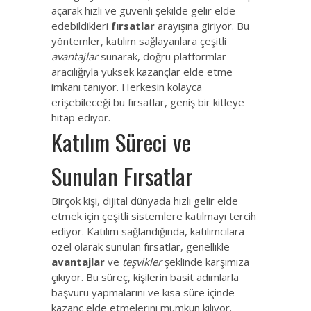
açarak hızlı ve güvenli şekilde gelir elde
edebildikleri
fırsatlar
arayışına giriyor. Bu
yöntemler, katılım sağlayanlara çeşitli
avantajlar
sunarak, doğru platformlar
aracılığıyla yüksek kazançlar elde etme
imkanı tanıyor. Herkesin kolayca
erişebileceği bu fırsatlar, geniş bir kitleye
hitap ediyor.
Katılım Süreci ve
Sunulan Fırsatlar
Birçok kişi, dijital dünyada hızlı gelir elde
etmek için çeşitli sistemlere katılmayı tercih
ediyor. Katılım sağlandığında, katılımcılara
özel olarak sunulan fırsatlar, genellikle
avantajlar
ve
teşvikler
şeklinde karşımıza
çıkıyor. Bu süreç, kişilerin basit adımlarla
başvuru yapmalarını ve kısa süre içinde
kazanç elde etmelerini mümkün kılıyor.