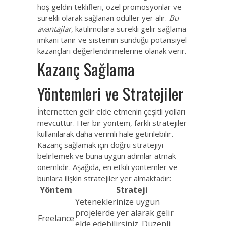
hoş geldin teklifleri, özel promosyonlar ve
sürekli olarak sağlanan ödüller yer alır.
Bu
avantajlar
, katılımcılara sürekli gelir sağlama
imkanı tanır ve sistemin sunduğu potansiyel
kazançları değerlendirmelerine olanak verir.
Kazanç Sağlama
Yöntemleri ve Stratejiler
İnternetten gelir elde etmenin çeşitli yolları
mevcuttur. Her bir yöntem, farklı stratejiler
kullanılarak daha verimli hale getirilebilir.
Kazanç sağlamak için doğru stratejiyi
belirlemek ve buna uygun adımlar atmak
önemlidir. Aşağıda, en etkili yöntemler ve
bunlara ilişkin stratejiler yer almaktadır:
Yöntem
Strateji
Yeteneklerinize uygun
projelerde yer alarak gelir
Freelance
elde edebilirsiniz. Düzenli