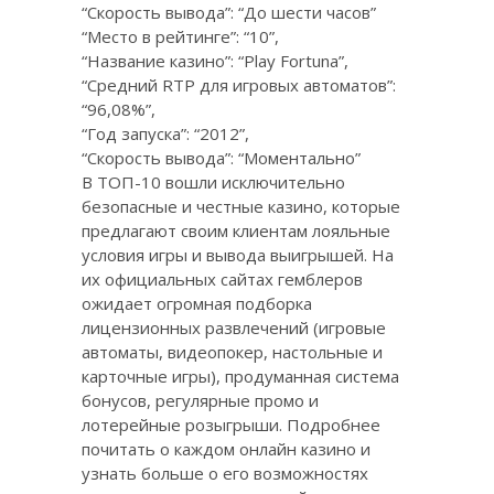
“Скорость вывода”: “До шести часов”
“Место в рейтинге”: “10”,
“Название казино”: “Play Fortuna”,
“Средний RTP для игровых автоматов”:
“96,08%”,
“Год запуска”: “2012”,
“Скорость вывода”: “Моментально”
В ТОП-10 вошли исключительно
безопасные и честные казино, которые
предлагают своим клиентам лояльные
условия игры и вывода выигрышей. На
их официальных сайтах гемблеров
ожидает огромная подборка
лицензионных развлечений (игровые
автоматы, видеопокер, настольные и
карточные игры), продуманная система
бонусов, регулярные промо и
лотерейные розыгрыши. Подробнее
почитать о каждом онлайн казино и
узнать больше о его возможностях