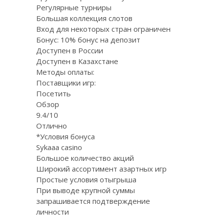
Регулярные турниры
Большая коллекция слотов
Вход для некоторых стран ограничен
Бонус: 10% бонус на депозит
Доступен в России
Доступен в Казахстане
Методы оплаты:
Поставщики игр:
Посетить
Обзор
9.4/10
Отлично
*Условия бонуса
Sykaaa casino
Большое количество акций
Широкий ассортимент азартных игр
Простые условия отыгрыша
При выводе крупной суммы
запрашивается подтверждение
личности