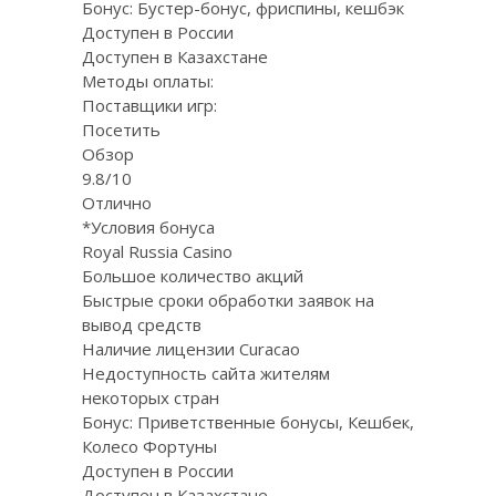
Бонус: Бустер-бонус, фриспины, кешбэк
Доступен в России
Доступен в Казахстане
Методы оплаты:
Поставщики игр:
Посетить
Обзор
9.8/10
Отлично
*Условия бонуса
Royal Russia Casino
Большое количество акций
Быстрые сроки обработки заявок на
вывод средств
Наличие лицензии Curacao
Недоступность сайта жителям
некоторых стран
Бонус: Приветственные бонусы, Кешбек,
Колесо Фортуны
Доступен в России
Доступен в Казахстане