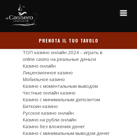
PRENOTA IL TUO TAVOLO
ТОП казино онлайн 2024 – играть в
online casino на реальные деньги
Казино онлайн
Лицензионное казино
Мобильное казино
Казино с моментальным выводом
Честные онлайн казино
Казино с минимальным депозитом
Биткоин казино
Русское казино онлайн
Казино на рубли онлайн
Казино без вложения денег
Казино с минимальным выводом денег