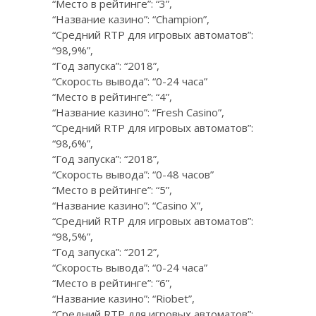
“Место в рейтинге”: “3”,
“Название казино”: “Champion”,
“Средний RTP для игровых автоматов”:
“98,9%”,
“Год запуска”: “2018”,
“Скорость вывода”: “0-24 часа”
“Место в рейтинге”: “4”,
“Название казино”: “Fresh Casino”,
“Средний RTP для игровых автоматов”:
“98,6%”,
“Год запуска”: “2018”,
“Скорость вывода”: “0-48 часов”
“Место в рейтинге”: “5”,
“Название казино”: “Casino X”,
“Средний RTP для игровых автоматов”:
“98,5%”,
“Год запуска”: “2012”,
“Скорость вывода”: “0-24 часа”
“Место в рейтинге”: “6”,
“Название казино”: “Riobet”,
“Средний RTP для игровых автоматов”: