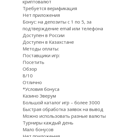
криптовалют
Требуется верификация
Нет приложения
Бонус: на депозиты с 1 по 5, за
подтверждение email или телефона
Доступен в России
Доступен в Казахстане
Методы оплаты:
Поставщики игр:
Посетить
Обзор
8/10
Отлично
*Условия бонуса
Казино Эверум
Большой каталог игр – более 3000
Быстрая обработка заявок на вывод
Можно использовать разные валюты
Турниры каждый день
Мало бонусов
Нет приложения