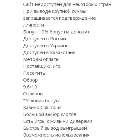
Сайт недоступен для некоторых стран
При выводе крупной суммы
запрашивается подтверждение
личности
Бонус: 10% бонус на депозит
Доступен в России
Доступен в Украине
Доступен в Казахстане
Методы оплаты:
Поставщики игр:
Посетить
Обзор
9.6/10
Отлично
*Условия бонуса
Казино Columbus
Большой выбор слотов
Есть игры с живыми дилерами
Быстрый вывод выигрышей
Возможность использования