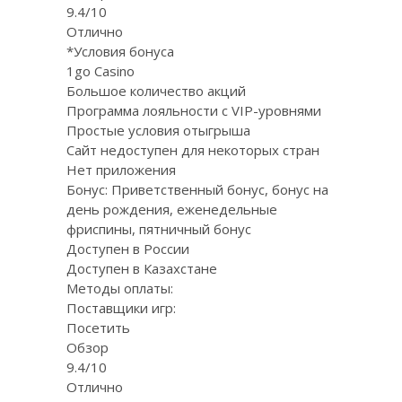
9.4/10
Отлично
*Условия бонуса
1go Casino
Большое количество акций
Программа лояльности с VIP-уровнями
Простые условия отыгрыша
Сайт недоступен для некоторых стран
Нет приложения
Бонус: Приветственный бонус, бонус на
день рождения, еженедельные
фриспины, пятничный бонус
Доступен в России
Доступен в Казахстане
Методы оплаты:
Поставщики игр:
Посетить
Обзор
9.4/10
Отлично