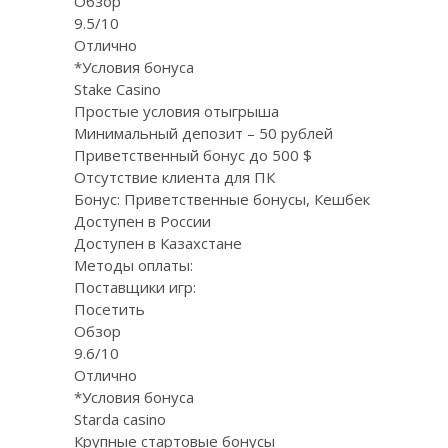
Обзор
9.5/10
Отлично
*Условия бонуса
Stake Casino
Простые условия отыгрыша
Минимальный депозит – 50 рублей
Приветственный бонус до 500 $
Отсутствие клиента для ПК
Бонус: Приветственные бонусы, Кешбек
Доступен в России
Доступен в Казахстане
Методы оплаты:
Поставщики игр:
Посетить
Обзор
9.6/10
Отлично
*Условия бонуса
Starda casino
Крупные стартовые бонусы