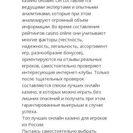
казино онлайн. Он составляется
ведущими экспертами и опытными
аналитиками, которые при этом
анализируют огромный объем
информации. Во время составления
рейтингов casino online они учитывают
многие факторы (честность,
надежность, легальность, ассортимент
игр, разнообразие бонусов),
ориентируются на отзывы реальных
игроков, самостоятельно проверяют
интересующие интернет-клубы. Только
после тщательных проверок
составляются списки лучших онлайн
казино, в которых можно играть без
лишних опасений и получать при этом
гарантированные выигрыши в случае
успеха.
Топ лучших онлайн казино для игроков
из России
Пытаясь самостоятельно выбрать