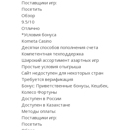
Поставщики игр:
Посетить
Обзор
9.5/10
Отлично
*Условия бонуса
Kometa Casino
Десятки способов пополнения счета
Компетентная техподдержка
Широкий ассортимент азартных игр
Простые условия отыгрыша
Сайт недоступен для некоторых стран
Требуется верификация
Бонус: Приветственные бонусы, Кешбек,
Колесо Фортуны
Доступен в России
Доступен в Казахстане
Методы оплаты:
Поставщики игр:
Посетить