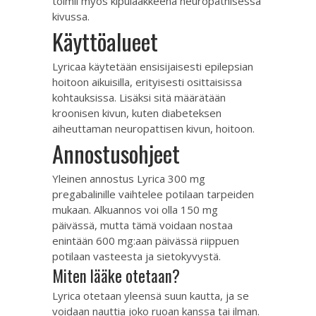
toimii myös kipulääkkeenä neuropathisessa
kivussa.
Käyttöalueet
Lyricaa käytetään ensisijaisesti epilepsian
hoitoon aikuisilla, erityisesti osittaisissa
kohtauksissa. Lisäksi sitä määrätään
kroonisen kivun, kuten diabeteksen
aiheuttaman neuropattisen kivun, hoitoon.
Annostusohjeet
Yleinen annostus Lyrica 300 mg
pregabalinille vaihtelee potilaan tarpeiden
mukaan. Alkuannos voi olla 150 mg
päivässä, mutta tämä voidaan nostaa
enintään 600 mg:aan päivässä riippuen
potilaan vasteesta ja sietokyvystä.
Miten lääke otetaan?
Lyrica otetaan yleensä suun kautta, ja se
voidaan nauttia joko ruoan kanssa tai ilman.