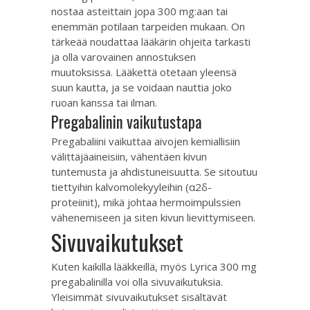
nostaa asteittain jopa 300 mg:aan tai
enemmän potilaan tarpeiden mukaan. On
tärkeää noudattaa lääkärin ohjeita tarkasti
ja olla varovainen annostuksen
muutoksissa. Lääkettä otetaan yleensä
suun kautta, ja se voidaan nauttia joko
ruoan kanssa tai ilman.
Pregabalinin vaikutustapa
Pregabaliini vaikuttaa aivojen kemiallisiin
välittäjäaineisiin, vähentäen kivun
tuntemusta ja ahdistuneisuutta. Se sitoutuu
tiettyihin kalvomolekyyleihin (α2δ-
proteiinit), mikä johtaa hermoimpulssien
vähenemiseen ja siten kivun lievittymiseen.
Sivuvaikutukset
Kuten kaikilla lääkkeillä, myös Lyrica 300 mg
pregabalinilla voi olla sivuvaikutuksia.
Yleisimmät sivuvaikutukset sisältävät