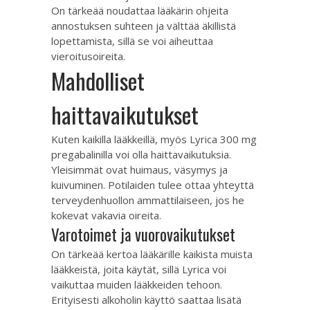
On tärkeää noudattaa lääkärin ohjeita
annostuksen suhteen ja välttää äkillistä
lopettamista, sillä se voi aiheuttaa
vieroitusoireita.
Mahdolliset
haittavaikutukset
Kuten kaikilla lääkkeillä, myös Lyrica 300 mg
pregabalinilla voi olla haittavaikutuksia.
Yleisimmät ovat huimaus, väsymys ja
kuivuminen. Potilaiden tulee ottaa yhteyttä
terveydenhuollon ammattilaiseen, jos he
kokevat vakavia oireita.
Varotoimet ja vuorovaikutukset
On tärkeää kertoa lääkärille kaikista muista
lääkkeistä, joita käytät, sillä Lyrica voi
vaikuttaa muiden lääkkeiden tehoon.
Erityisesti alkoholin käyttö saattaa lisätä