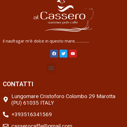
il naufragar m’è dolce in questo mare…………..
CONTATTI
Lungomare Cristoforo Colombo 29 Marotta
(PU) 61035 ITALY
+393516341569
casserocaffe@gmail.com