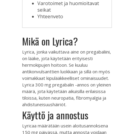
Varotoimet ja huomioitavat
seikat
Yhteenveto
Mikä on Lyrica?
Lyrica, jonka vaikuttava aine on pregabaliini,
on lääke, jota käytetään erityisesti
hermokipujen hoitoon. Se kuuluu
antikonvulsanttien luokkaan ja sillä on myös
voimakkaat kipulääkkeelliset ominaisuudet.
Lyrica 300 mg pregabalin -annos on yleinen
määrä, jota käytetään aikuisilla erilaisissa
tiloissa, kuten neuropatia, fibromyalgia ja
ahdistuneisuushäiriöt.
Käyttö ja annostus
Lyricaa määrätään usein aloitusannoksena
150 mg päivässä, mutta annosta voidaan