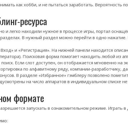
имать как хобби, и не пытаться заработать. Вероятность по
блинг-ресурса
о и легко находили нужное в процессе игры, портал оснащё
азделах. В нужный раздел можно перейти в одно нажатие.
«Вход» и «Регистрация». На нижней панели находится описа
ератора). Поисковая форма помогает находить любой из ап
 поиск. Если слот доступен, он отображается мгновенно на эк
ортировка по алфавитному ряду, компании-разработчику, дат
онусов. В разделе «Избранное» гэмблеру позволено помети
едусмотрены на число аппаратов в индивидуальном списке н
ном формате
разрешается запускать в ознакомительном режиме. Играть в д
имо: