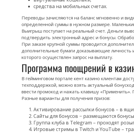
средства на мобильных счетах.
Переводы зачисляются на баланс мгновенно и видн
определенной суммы в нужном размере. Маленький 
Выигрыш поступает на реальный счет. Деньги выво
подтвердить электронный адрес и бонусы. Обрабо
При заказе крупной суммы проводится дополните
дополнительные бумаги доказывающие личность и 
которого осуществлен запрос на выплату.
Программа поощрений в кази
В гейминговом портале кент казино клиентам дос
техподдержкой, можно взять актуальный бонускод.
ввести промокод и нажать клавишу «Применить». 
Разные варианты для получения призов:
Активирование рассылки бонусов – в ящи
Сайты для бонусов − размещаются бонусы
Группа клуба в Telegram – проходят роз
Игровые стримы в Twitch и YouTube – тр