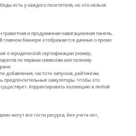
беды есть у каждого посетителя, но это нельзя
н грамотная и продуманная навигационная панель.
 В главном баннере отображаются данные о промо
ние о юридической сертификации (номер,
паратов по первым символам или полному
ране.
е добавления, частоте запусков, рейтингам,
ть предпочтительные симуляторы. Чтобы это
е существует. Корректировать коллекцию в любой
емо могут все гости ресурса, без учета лет,