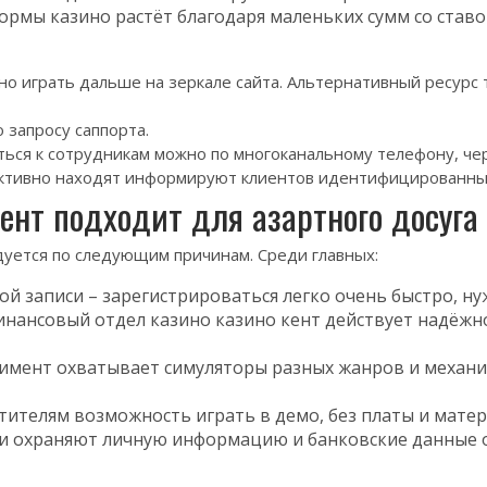
рмы казино растёт благодаря маленьких сумм со ставок
но играть дальше на зеркале сайта. Альтернативный ресурс
 запросу саппорта.
ься к сотрудникам можно по многоканальному телефону, чере
тивно находят информируют клиентов идентифицированным и
ент подходит для азартного досуга
уется по следующим причинам. Среди главных:
ой записи – зарегистрироваться легко очень быстро, н
инансовый отдел казино казино кент действует надёжно
имент охватывает симуляторы разных жанров и механи
тителям возможность играть в демо, без платы и мате
и охраняют личную информацию и банковские данные о