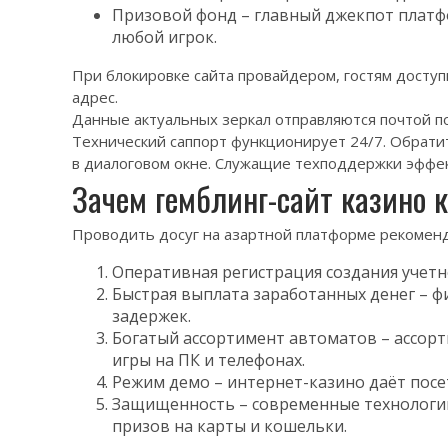
Призовой фонд – главный джекпот платфо
любой игрок.
При блокировке сайта провайдером, гостям доступ
адрес.
Данные актуальных зеркал отправляются почтой по
Технический саппорт функционирует 24/7. Обратит
в диалоговом окне. Служащие техподдержки эффек
Зачем гемблинг-сайт казино к
Проводить досуг на азартной платформе рекоменд
Оперативная регистрация создания учетн
Быстрая выплата заработанных денег – ф
задержек.
Богатый ассортимент автоматов – ассорт
игры на ПК и телефонах.
Режим демо – интернет-казино даёт посе
Защищенность – современные технологи
призов на карты и кошельки.