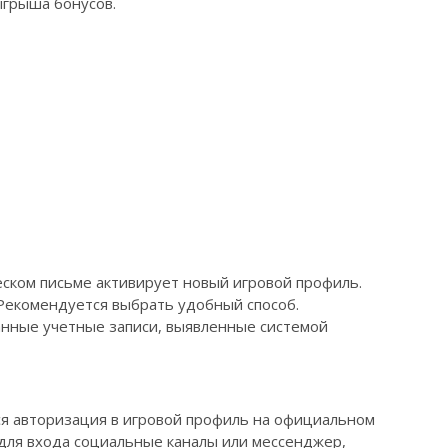
ыгрыша бонусов.
еском письме активирует новый игровой профиль.
 Рекомендуется выбрать удобный способ.
ванные учетные записи, выявленные системой
ся авторизация в игровой профиль на официальном
 для входа социальные каналы или мессенджер,