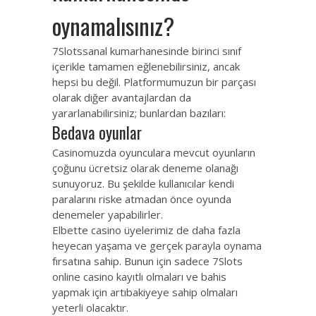
oynamalısınız?
7Slotssanal kumarhanesinde birinci sınıf
içerikle tamamen eğlenebilirsiniz, ancak
hepsi bu değil. Platformumuzun bir parçası
olarak diğer avantajlardan da
yararlanabilirsiniz; bunlardan bazıları:
Bedava oyunlar
Casinomuzda oyunculara mevcut oyunların
çoğunu ücretsiz olarak deneme olanağı
sunuyoruz. Bu şekilde kullanıcılar kendi
paralarını riske atmadan önce oyunda
denemeler yapabilirler.
Elbette casino üyelerimiz de daha fazla
heyecan yaşama ve gerçek parayla oynama
fırsatına sahip. Bunun için sadece 7Slots
online casino kayıtlı olmaları ve bahis
yapmak için artıbakiyeye sahip olmaları
yeterli olacaktır.