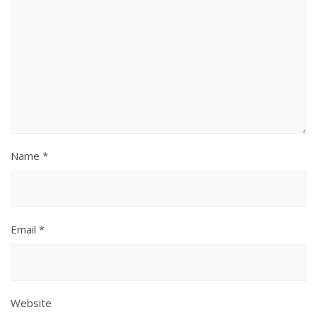
Name
*
Email
*
Website