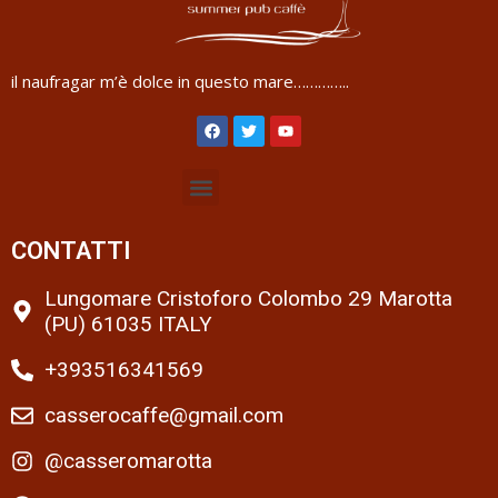
il naufragar m’è dolce in questo mare…………..
CONTATTI
Lungomare Cristoforo Colombo 29 Marotta
(PU) 61035 ITALY
+393516341569
casserocaffe@gmail.com
@casseromarotta