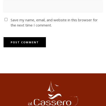
Save my name, email, and website in this browser for
the next time I comment.