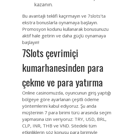
kazanın.
Bu avantajlı teklifi kaçırmayın ve 7slots’ta
ekstra bonuslarla oynamaya başlayın.
Promosyon kodunu kullanarak bonusunuzu
aktif hale getirin ve daha güçlü oynamaya
başlayın!
7Slots çevrimiçi
kumarhanesinden para
çekme ve para yatırma
Online casinomuzda, oyuncunun giriş yaptığı
bölgeye göre ayarlanan çeşitli ödeme
yöntemlerini kabul ediyoruz. Şu anda
müşterinin 7 para birimi türü arasında seçim
yapmasına izin veriyoruz: TRY, USD, BRL,
CLP, INR, THB ve VND. Sitedeki tüm
etkinliklerin söz konusu para birimiyle