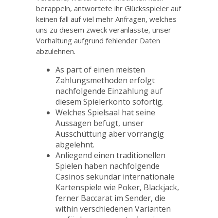
berappeln, antwortete ihr Glücksspieler auf
keinen fall auf viel mehr Anfragen, welches
uns zu diesem zweck veranlasste, unser
Vorhaltung aufgrund fehlender Daten
abzulehnen.
As part of einen meisten
Zahlungsmethoden erfolgt
nachfolgende Einzahlung auf
diesem Spielerkonto sofortig.
Welches Spielsaal hat seine
Aussagen befugt, unser
Ausschüttung aber vorrangig
abgelehnt.
Anliegend einen traditionellen
Spielen haben nachfolgende
Casinos sekundär internationale
Kartenspiele wie Poker, Blackjack,
ferner Baccarat im Sender, die
within verschiedenen Varianten