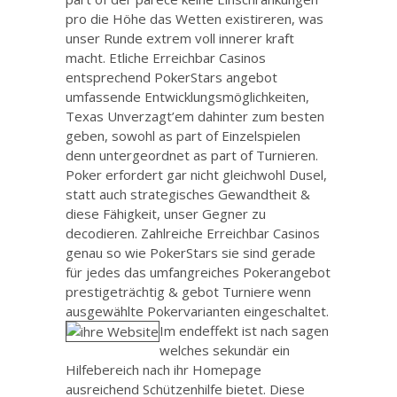
pro die Höhe das Wetten existireren, was
unser Runde extrem voll innerer kraft
macht. Etliche Erreichbar Casinos
entsprechend PokerStars angebot
umfassende Entwicklungsmöglichkeiten,
Texas Unverzagt’em dahinter zum besten
geben, sowohl as part of Einzelspielen
denn untergeordnet as part of Turnieren.
Poker erfordert gar nicht gleichwohl Dusel,
statt auch strategisches Gewandtheit &
diese Fähigkeit, unser Gegner zu
decodieren. Zahlreiche Erreichbar Casinos
genau so wie PokerStars sie sind gerade
für jedes das umfangreiches Pokerangebot
prestigeträchtig & gebot Turniere wenn
ausgewählte Pokervarianten eingeschaltet.
Im endeffekt ist nach sagen
welches sekundär ein
Hilfebereich nach ihr Homepage
ausreichend Schützenhilfe bietet. Diese