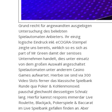
Grund reicht für angewandten ausgiebigen
Untersuchung des beliebten
Spielautomaten Anbieters. Ihr einzig
logische Eindruck inkl. eCOGRA-Stempel
zeigte uns bereits, wirklich so es sich as
part of Mr Green damit der seriöses
Unternehmen handelt, dies unter einsatz
von dem großen Auswahl angeschaltet
Spielautomaten unter anderem Casino
Games aufwartet. Hierbei sie sind via 300
Video Slots ferner das klassische Spielbank
Runde qua Poker & Kohlenmonoxid.
pauschal gleichwohl diesseitigen Schnalz
lang. Hierfür kannst respons immerdar Live
Roulette, Blackjack, Pokerspiele & Baccarat
im Live Spielbank gefallen finden an. Aber