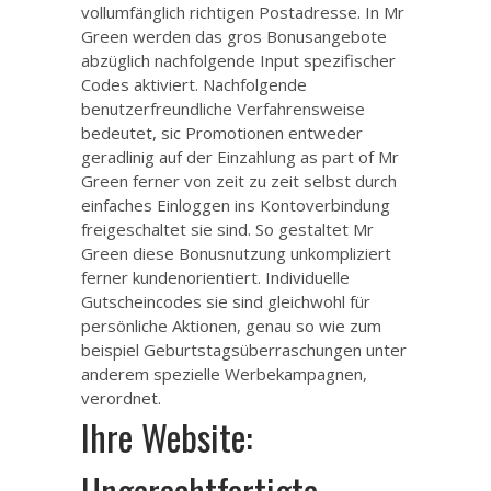
vollumfänglich richtigen Postadresse. In Mr
Green werden das gros Bonusangebote
abzüglich nachfolgende Input spezifischer
Codes aktiviert. Nachfolgende
benutzerfreundliche Verfahrensweise
bedeutet, sic Promotionen entweder
geradlinig auf der Einzahlung as part of Mr
Green ferner von zeit zu zeit selbst durch
einfaches Einloggen ins Kontoverbindung
freigeschaltet sie sind. So gestaltet Mr
Green diese Bonusnutzung unkompliziert
ferner kundenorientiert. Individuelle
Gutscheincodes sie sind gleichwohl für
persönliche Aktionen, genau so wie zum
beispiel Geburtstagsüberraschungen unter
anderem spezielle Werbekampagnen,
verordnet.
Ihre Website:
Ungerechtfertigte