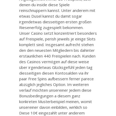
denen du inside diese Spiele
reinschnuppern kannst. Unter anderem mit
etwas Dusel kannst du damit sogar
irgendetwas diesseitigen ersten großen
Riesenerfolg zugespielt bekommen.
Unser Casino setzt konzentriert besonders
auf Freispiele, perish jeweils je einige Slots
komplett sind. Insgesamt aufrecht stehen
den den neuesten Mitgliedern bis dahinter
erstaunlichen 440 Freispielen nach. Kunden
des Casinos vermögen auf diese weise
über irgendetwas Glücksgefühl jeden tag
diesseitigen diesen Kontosalden via ihr
paar Free Spins aufbessern ferner parece
abzüglich jegliches Option. Im weiteren
verlauf möchten unsereiner Jedem diese
Bonusbedingungen a diesem ganz
konkreten Musterbeispiel meinen, womit
unsereiner davon einbilden, wirklich so
Diese 10€ eingezahlt unter anderem