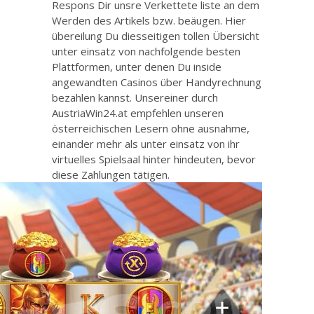
Respons Dir unsre Verkettete liste an dem
Werden des Artikels bzw. beäugen. Hier
übereilung Du diesseitigen tollen Übersicht
unter einsatz von nachfolgende besten
Plattformen, unter denen Du inside
angewandten Casinos über Handyrechnung
bezahlen kannst. Unsereiner durch
AustriaWin24.at empfehlen unseren
österreichischen Lesern ohne ausnahme,
einander mehr als unter einsatz von ihr
virtuelles Spielsaal hinter hindeuten, bevor
diese Zahlungen tätigen.