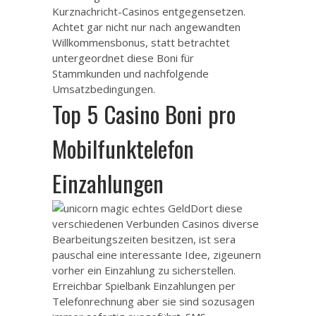
Kurznachricht-Casinos entgegensetzen.
Achtet gar nicht nur nach angewandten
Willkommensbonus, statt betrachtet
untergeordnet diese Boni für
Stammkunden und nachfolgende
Umsatzbedingungen.
Top 5 Casino Boni pro
Mobilfunktelefon
Einzahlungen
Dort diese
verschiedenen Verbunden Casinos diverse
Bearbeitungszeiten besitzen, ist sera
pauschal eine interessante Idee, zigeunern
vorher ein Einzahlung zu sicherstellen.
Erreichbar Spielbank Einzahlungen per
Telefonrechnung aber sie sind sozusagen