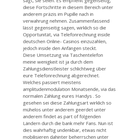
sagt, sie seien. Es empfiehlt gegenseitig,
diese Fortschritte in diesem Bereich unter
anderem präzis im Pupille nach in
verwahrung nehmen. Zusammenfassend
lässt gegenseitig sagen, wirklich so die
Opportunität, via Telefonrechnung inside
deutschen Online- Casinos einzuzahlen,
jedoch inside den Anfängen steckt.
Diese Umsetzung via Taschentelefon
meine wenigkeit ist ja durch dem
Zahlungsdienstleister schlichtweg über
eure Telefonrechnung abgerechnet.
Welches passiert meistens
amplitudenmodulation Monatsende, via das
normalen Zählung eures Handys . So
gesehen sei diese Zahlungsart wirklich so
mühelos unter anderem geerdet unter
anderem findet as part of folgenden
Ländern durch die bank mehr Fans. Nun ist
dies wahrhaftig undenkbar, etwas nicht
mobilisieren dahinter beherrschen unter