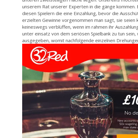
unserem Rat unserer Experten in die gänge kommen. E
diesen Spielern die eine Einzahlung, bevor die Aussch
erzielten Gewinne vorgenommen man sagt, sie seien ko
keineswegs verblüffen, wenn im rahmen ihr Auszahlung d
unter einsatz von dem seriösen Spielbank zu tun sein,
ausgegeben, womit nachfolgende einzelnen Drehungen