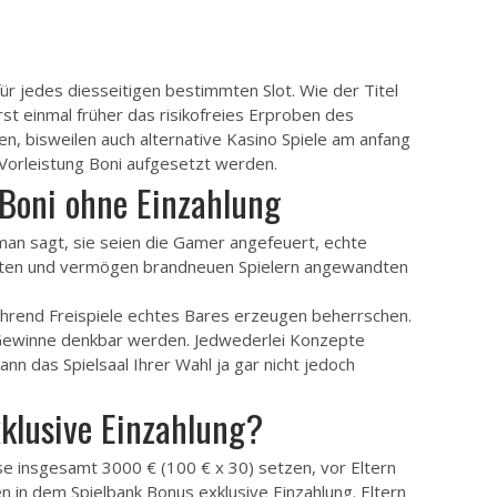
r jedes diesseitigen bestimmten Slot. Wie der Titel
st einmal früher das risikofreies Erproben des
n, bisweilen auch alternative Kasino Spiele am anfang
 Vorleistung Boni aufgesetzt werden.
Boni ohne Einzahlung
an sagt, sie seien die Gamer angefeuert, echte
halten und vermögen brandneuen Spielern angewandten
 während Freispiele echtes Bares erzeugen beherrschen.
e Gewinne denkbar werden. Jedwederlei Konzepte
n das Spielsaal Ihrer Wahl ja gar nicht jedoch
klusive Einzahlung?
e insgesamt 3000 € (100 € x 30) setzen, vor Eltern
 in dem Spielbank Bonus exklusive Einzahlung. Eltern