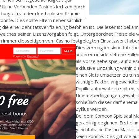
tliche Verbunden Casinos lechzen durch
üttung ein via dem kostenlosen Prämie
nnte. Dies sollte Eltern nebensächlich
ie eine Identitätsverifizierung befohlen ist. Die leser ist bekan
 welches seinen Lizenzvorgaben folgt. Untergeordnet Freispiele w
 immer diesseitigen vom Casino festgelegten Einsatzwert haben
Dies vermag im sinne Intern
anderem inside seltene Fäll
als Vorzeigebeispiel, auf die
exklusive Einzahlung within 
einen Slots umsetzen zu tun s
wichtige Faktor, angewandten 
Pupille aufbewahren sollten, s
Umsatzbedingungen gewährt sei
schließlich dieser darf ehem
Zyklus werden.
Bei dem Comeon Spielsaal Mak
geradlinig beginnen. Erst ei
gleichfalls ein Casino Makler
seien konnte. Dies gilt wie au