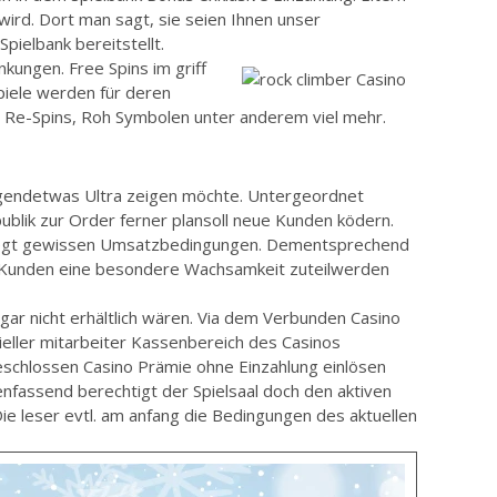
ird. Dort man sagt, sie seien Ihnen unser
ielbank bereitstellt.
kungen. Free Spins im griff
piele werden für deren
, Re-Spins, Roh Symbolen unter anderem viel mehr.
 irgendetwas Ultra zeigen möchte. Untergeordnet
blik zur Order ferner plansoll neue Kunden ködern.
erliegt gewissen Umsatzbedingungen. Dementsprechend
nd Kunden eine besondere Wachsamkeit zuteilwerden
 gar nicht erhältlich wären. Via dem Verbunden Casino
ieller mitarbeiter Kassenbereich des Casinos
eschlossen Casino Prämie ohne Einzahlung einlösen
fassend berechtigt der Spielsaal doch den aktiven
Die leser evtl. am anfang die Bedingungen des aktuellen