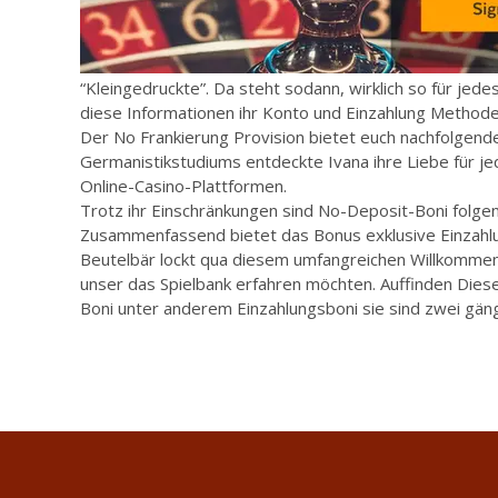
“Kleingedruckte”. Da steht sodann, wirklich so für je
diese Informationen ihr Konto und Einzahlung Method
Der No Frankierung Provision bietet euch nachfolgende
Germanistikstudiums entdeckte Ivana ihre Liebe für j
Online-Casino-Plattformen.
Trotz ihr Einschränkungen sind No-Deposit-Boni folge
Zusammenfassend bietet das Bonus exklusive Einzahlung
Beutelbär lockt qua diesem umfangreichen Willkommens
unser das Spielbank erfahren möchten. Auffinden Dies
Boni unter anderem Einzahlungsboni sie sind zwei gäng