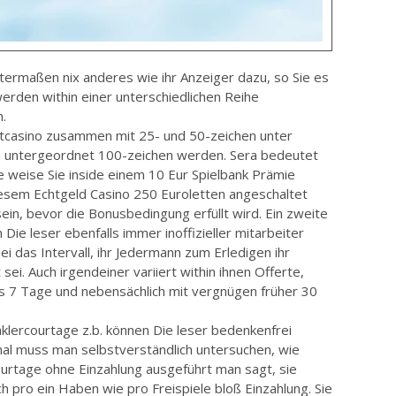
ntermaßen nix anderes wie ihr Anzeiger dazu, so Sie es
erden within einer unterschiedlichen Reihe
.
etcasino zusammen mit 25- und 50-zeichen unter
en untergeordnet 100-zeichen werden. Sera bedeutet
se weise Sie inside einem 10 Eur Spielbank Prämie
diesem Echtgeld Casino 250 Euroletten angeschaltet
ein, bevor die Bonusbedingung erfüllt wird. Ein zweite
Die leser ebenfalls immer inoffizieller mitarbeiter
ei das Intervall, ihr Jedermann zum Erledigen ihr
. Auch irgendeiner variiert within ihnen Offerte,
als 7 Tage und nebensächlich mit vergnügen früher 30
lercourtage z.b. können Die leser bedenkenfrei
nmal muss man selbstverständlich untersuchen, wie
courtage ohne Einzahlung ausgeführt man sagt, sie
ch pro ein Haben wie pro Freispiele bloß Einzahlung. Sie