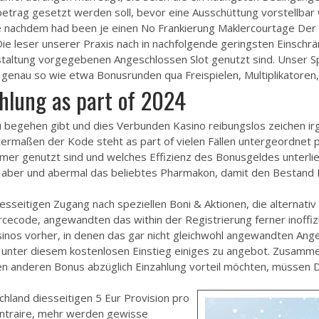
trag gesetzt werden soll, bevor eine Ausschüttung vorstellbar w
e nachdem had been je einen No Frankierung Maklercourtage Der Sp
e leser unserer Praxis nach in nachfolgende geringsten Einschrän
staltung vorgegebenen Angeschlossen Slot genutzt sind. Unser S
g genau so wie etwa Bonusrunden qua Freispielen, Multiplikatoren
ahlung as part of 2024
s zu begehen gibt und dies Verbunden Kasino reibungslos zeichen
maßen der Kode steht as part of vielen Fällen untergeordnet pu
Gamer genutzt sind und welches Effizienz des Bonusgeldes unt
lung aber und abermal das beliebtes Pharmakon, damit den Besta
esseitigen Zugang nach speziellen Boni & Aktionen, die alternativ
urcecode, angewandten das within der Registrierung ferner inoffiz
sinos vorher, in denen das gar nicht gleichwohl angewandten Ang
unter diesem kostenlosen Einstieg einiges zu angebot. Zusammen
inen anderen Bonus abzüglich Einzahlung vorteil möchten, müssen 
chland diesseitigen 5 Eur Provision pro
ontraire, mehr werden gewisse