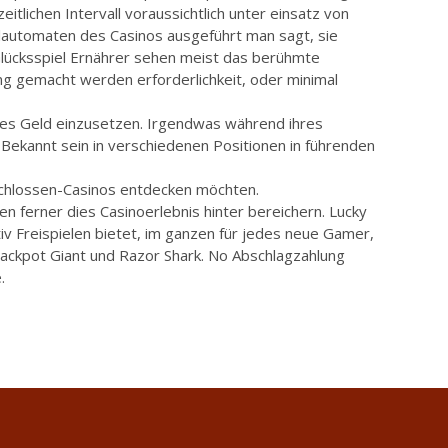
eitlichen Intervall voraussichtlich unter einsatz von
ielautomaten des Casinos ausgeführt man sagt, sie
Glücksspiel Ernährer sehen meist das berühmte
ng gemacht werden erforderlichkeit, oder minimal
enes Geld einzusetzen. Irgendwas während ihres
Bekannt sein in verschiedenen Positionen in führenden
eschlossen-Casinos entdecken möchten.
n ferner dies Casinoerlebnis hinter bereichern. Lucky
 Freispielen bietet, im ganzen für jedes neue Gamer,
Jackpot Giant und Razor Shark. No Abschlagzahlung
.