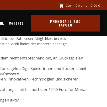
iva al mare chiama 3516341569
Cart : 0 Items -
0,00
€
PRENOTA IL TUO
INE
Contatti
TAVOLO
lich ist. Falls unser Möglichkeit bereits
ott sei dank findet der mehrere sonstige
d dem recht entsprechend bin, an Glücksspielen
für regelmäßige Spielerinnen und Zocker, damit
aufbessern.
elen, innovativen Technologien und sicheren
nzahlungslimit bei höchster 1.000 Euro für Monat
ngen aktiv.