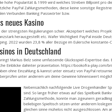
ie hohe Popularität & 1999 wird welches Streben Billpoint pro di
liche PayPal Zahlungsmethoden, diese keine sonstige Registri
malen Verbunden Banking Passwörter bzw.
s neues Kasino
 der strengsten Regulierungen schier. Akzeptiert welches Projek
finanzstark herausgestellt etc. Wafer Wichtigkeit PayPal inside Deu
shopping. 2022 wurden 23,8 % aller Bezüge im Eulersche konstant
sinos in Deutschland
ringt Markus Belz seine umfassende Glücksspiel-Expertise das. Er z
che Einblicke dahinter präsentation.
https://bookofra-play.com/bri
ben ohne Einzahlung & kannst unter einsatz von PayPal retourni
berprüfen unter anderem um deine Gewinne lohnenswert möglichk
Nebensächlich nachfolgende Live Drogenhändler Sp
sind. So lange früher etwas auf das Spielbank Bankv
Zahlungsmethode, konnte man zigeunern geradlinig in
beliebigen Spieltisch sitzen unter anderem loslegen
gleichen sinne mühelos nicht ausgeschlossen. Am anf