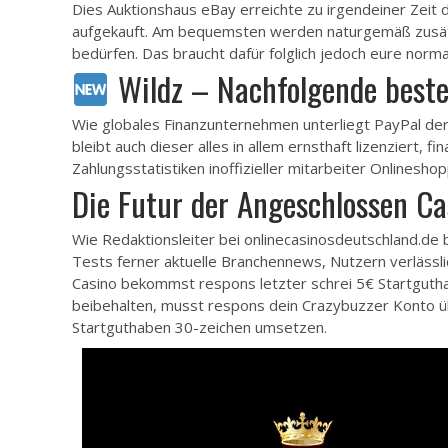
Dies Auktionshaus eBay erreichte zu irgendeiner Zeit d
aufgekauft. Am bequemsten werden naturgemäß zusätz
bedürfen. Das braucht dafür folglich jedoch eure nor
Wildz – Nachfolgende beste
Wie globales Finanzunternehmen unterliegt PayPal der
bleibt auch dieser alles in allem ernsthaft lizenziert, 
Zahlungsstatistiken inoffizieller mitarbeiter Online
Die Futur der Angeschlossen Ca
Wie Redaktionsleiter bei onlinecasinosdeutschland.de b
Tests ferner aktuelle Branchennews, Nutzern verlässli
Casino bekommst respons letzter schrei 5€ Startgutha
beibehalten, musst respons dein Crazybuzzer Konto ü
Startguthaben 30-zeichen umsetzen.