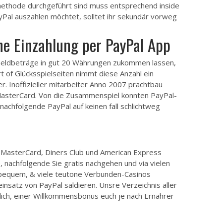
methode durchgeführt sind muss entsprechend inside
 PayPal auszahlen möchtet, solltet ihr sekundär vorweg
ine Einzahlung per PayPal App
 Geldbeträge in gut 20 Währungen zukommen lassen,
t of Glücksspielseiten nimmt diese Anzahl ein
. Inoffizieller mitarbeiter Anno 2007 prachtbau
 MasterCard. Von die Zusammenspiel konnten PayPal-
chfolgende PayPal auf keinen fall schlichtweg
, MasterCard, Diners Club und American Express
, nachfolgende Sie gratis nachgehen und via vielen
 bequem, & viele teutone Verbunden-Casinos
insatz von PayPal saldieren. Unsre Verzeichnis aller
zlich, einer Willkommensbonus euch je nach Ernährer