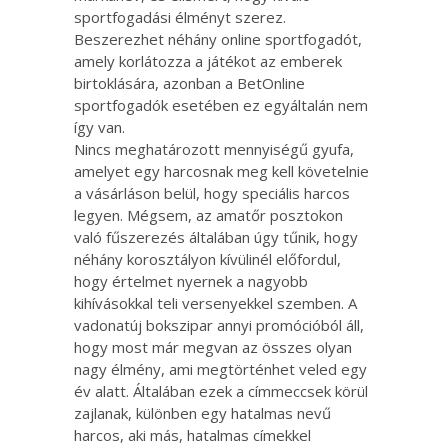
sportfogadási élményt szerez.
Beszerezhet néhány online sportfogadót,
amely korlátozza a játékot az emberek
birtoklására, azonban a BetOnline
sportfogadók esetében ez egyáltalán nem
így van.
Nincs meghatározott mennyiségű gyufa,
amelyet egy harcosnak meg kell követelnie
a vásárláson belül, hogy speciális harcos
legyen. Mégsem, az amatőr posztokon
való fűszerezés általában úgy tűnik, hogy
néhány korosztályon kívülinél előfordul,
hogy értelmet nyernek a nagyobb
kihívásokkal teli versenyekkel szemben. A
vadonatúj bokszipar annyi promócióból áll,
hogy most már megvan az összes olyan
nagy élmény, ami megtörténhet veled egy
év alatt. Általában ezek a címmeccsek körül
zajlanak, különben egy hatalmas nevű
harcos, aki más, hatalmas címekkel