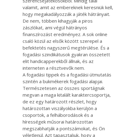
szerencsejátékosokból. Mindig talál
valamit, amit az embereknek keresniük kell,
hogy megakadályozzák a játék hátrányait.
De nem, többen kihagyják a piros
zászlókat, ami végül hátrányos
finanszírozást eredményez. A sok online
csaló közül az elsők között szerepel a
befektetés nagyszerű megtérülése. És a
fogadási szindikátusok gyakran összetett
elit handicapperekből állnak, és az
interneten a résztvevők nem.
A fogadási tippek és a fogadási útmutatás
szintén a bukmékerek fogadási alapjai.
Természetesen az összes sportágnak
megvan a maga kitalált karaktercsoportja,
de ez egy határozott részlet, hogy
határozottan viszályokba kerüljön a
csoportok, a felháborodások és a
hírességek műsorai határozottan
megszabhatják a pontszámokat, és Ön
véletlenül. Azt tapasztaljuk, hogy a