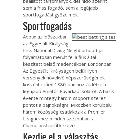
beállított tartományok, definíció szerint
sem a friss fogadó, sem a legújabb
sportfogadási győzelmek.
Sportfogadás
Abban az időszakban
az Egyesült Királyság
friss National Diving Neighborhood-ja
folyamatosan merült fel a fiúk által
készített belső medencékben Londonban.
Az Egyesült Királyságon belüli ilyen
versenyek növekvő népszerűségének
köszönhetően 1880-ban hozták létre a
legújabb Amatőr Búvárkapcsolatot. A bázis
évente mintegy három csoport szerez
pontot a bajnokságra. Miközben körülbelül
három közösség csatlakozik a Premier
League-hez minden szezonban, a
Championshiptől kezdve.
Kezdje el a választás