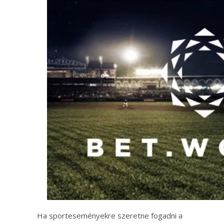
Ha sporteseményekre szeretne fogadni a