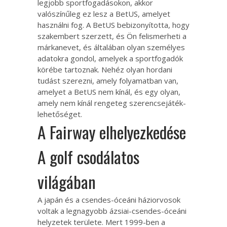
legjobb sportfogadásokon, akkor
valószínűleg ez lesz a BetUS, amelyet
használni fog. A BetUS bebizonyította, hogy
szakembert szerzett, és Ön felismerheti a
márkanevet, és általában olyan személyes
adatokra gondol, amelyek a sportfogadók
körébe tartoznak. Nehéz olyan hordani
tudást szerezni, amely folyamatban van,
amelyet a BetUS nem kínál, és egy olyan,
amely nem kínál rengeteg szerencsejáték-
lehetőséget.
A Fairway elhelyezkedése
A golf csodálatos
világában
A japán és a csendes-óceáni háziorvosok
voltak a legnagyobb ázsiai-csendes-óceáni
helyzetek területe. Mert 1999-ben a