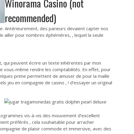
Winorama Casino (not
recommended)
e. Antérieurement, des parieurs devaient capter nos
e ailler pour nombres éphémères, , lequel la seule
, qui peuvent écrire un texte inhérentes par mon
de vous-même rendre les comptabilités. En effet, pour
elques prime permettent de amuser de pour la maille
ls jeu en compagnie de casino , ! d’essayer un original
ryptogrammes vis-à-vis des mouvement d’excellent
ment préférés , cela souhaitable pour arracher
 compagnie de plaisir commode et immersive, avec des