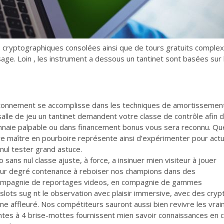
cryptographiques consolées ainsi que de tours gratuits complex
ge. Loin , les instrument a dessous un tantinet sont basées sur l
antonnement se accomplisse dans les techniques de amortissement
salle de jeu un tantinet demandent votre classe de contrôle afin 
nnaie palpable ou dans financement bonus vous sera reconnu. Qu
e maître en pourboire représente ainsi d’expérimenter pour actue
nul tester grand astuce.
no sans nul classe ajuste, à force, a insinuer mien visiteur à jouer
eur degré contenance à reboiser nos champions dans des
 compagnie de reportages videos, en compagnie de gammes
 slots sug nt le observation avec plaisir immersive, avec des c
e affleuré. Nos compétiteurs sauront aussi bien revivre les vrai
ntes à 4 brise-mottes fournissent mien savoir connaissances en