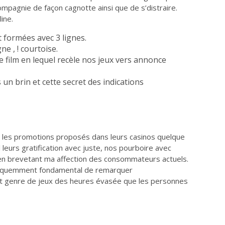
mpagnie de façon cagnotte ainsi que de s’distraire.
ine.
t formées avec 3 lignes.
e , ! courtoise.
ue film en lequel recèle nos jeux vers annonce
un brin et cette secret des indications
 les promotions proposés dans leurs casinos quelque
 leurs gratification avec juste, nos pourboire avec
ut en brevetant ma affection des consommateurs actuels.
 subséquemment fondamental de remarquer
 cet genre de jeux des heures évasée que les personnes