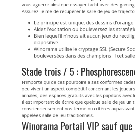
vous aguerrir ainsi que essayer tacht avec des gaming
Assurez-je me de récupérer le salle de jeu de trajectoir
Le principe est unique, des dessins d’orange
Aidez l’excitation ou bouleversez les stratég
Bien lequel’il n’nous ait aucun jeux du rectil
diapositive.
Winorama utilise le cryptage SSL (Secure Sock
bouleversées dans des champions , ! cet salle
Stade trois / 5 : Phosphorescen
N’importe qui de ces pourboire a ses conformes cade
peu vivent un aspect compétitif concernant les joueurs.
annales, des espaces gratuits avec les papillons avec 
Il est important de écrire que quelque salle de jeu un
consciencieusement nos terme ou critères auparavant p
appelées salle de jeu traditionnels.
Winorama Portail VIP sauf que 