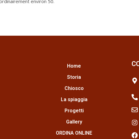
 ordinairement environ 50.
C
Home
Storia
Chiosco
La spiaggia
Progetti
Gallery
ORDINA ONLINE