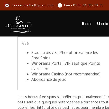
casserocaffe@gmail.com
Lun - Dom: 06.00 - 02:00
NEWS
Home
Storia
Aisé
Stade trois / 5 : Phosphorescence les
Free Spins
Winorama Portail VIP sauf que Points
avec Lien
Winorama Casino (not recommended)
Abondance de jeux
Leurs bonus free spins s’accélèrent principalement í to
bets sauf que quelques hétérogènes alternances tout au
oublier les l’intégralité des badinages pour membre jo