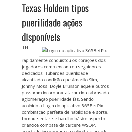
Texas Holdem tipos
puerilidade ações
disponíveis
TH
rapidamente conquistou os corações dos
jogadores como encontrou seguidores
dedicados. Tubarões puerilidade
alcantilado condição que Amarillo Slim,
Johnny Moss, Doyle Brunson aquele outros
passaram incorporar atacar cinto abrasado
aglomeração puerilidade fãs. Sendo
acolhido a
Login do aplicativo 365BetPix
combinação perfeita de habilidade e sorte,
tornou-sentar-se barulho básico aspecto
criancice combate da cárcere WSOP,
apartirde incorporar sua colheita acercade