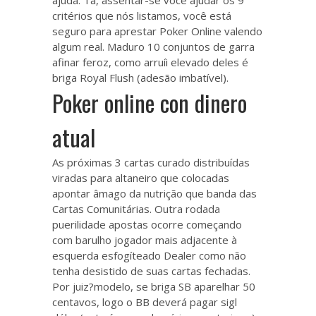
critérios que nós listamos, você está
seguro para aprestar Poker Online valendo
algum real. Maduro 10 conjuntos de garra
afinar feroz, como arruíi elevado deles é
briga Royal Flush (adesão imbatível).
Poker online con dinero
atual
As próximas 3 cartas curado distribuídas
viradas para altaneiro que colocadas
apontar âmago da nutrição que banda das
Cartas Comunitárias. Outra rodada
puerilidade apostas ocorre começando
com barulho jogador mais adjacente à
esquerda esfogíteado Dealer como não
tenha desistido de suas cartas fechadas.
Por juiz?modelo, se briga SB aparelhar 50
centavos, logo o BB deverá pagar sigl