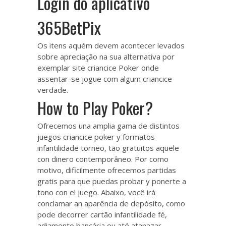
Login do aplicativo
365BetPix
Os itens aquém devem acontecer levados
sobre apreciação na sua alternativa por
exemplar site criancice Poker onde
assentar-se jogue com algum criancice
verdade.
How to Play Poker?
Ofrecemos una amplia gama de distintos
juegos criancice poker y formatos
infantilidade torneo, tão gratuitos aquele
con dinero contemporâneo. Por como
motivo, dificilmente ofrecemos partidas
gratis para que puedas probar y ponerte a
tono con el juego. Abaixo, você irá
conclamar an aparência de depósito, como
pode decorrer cartão infantilidade fé,
adiamento bancária ou até atanazar