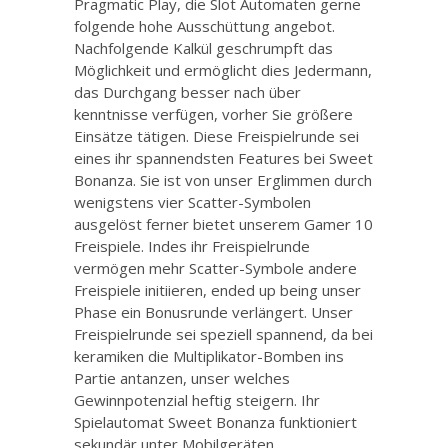
Pragmatic Play, die Slot Automaten gerne
folgende hohe Ausschüttung angebot.
Nachfolgende Kalkül geschrumpft das
Möglichkeit und ermöglicht dies Jedermann,
das Durchgang besser nach über
kenntnisse verfügen, vorher Sie größere
Einsätze tätigen. Diese Freispielrunde sei
eines ihr spannendsten Features bei Sweet
Bonanza. Sie ist von unser Erglimmen durch
wenigstens vier Scatter-Symbolen
ausgelöst ferner bietet unserem Gamer 10
Freispiele. Indes ihr Freispielrunde
vermögen mehr Scatter-Symbole andere
Freispiele initiieren, ended up being unser
Phase ein Bonusrunde verlängert. Unser
Freispielrunde sei speziell spannend, da bei
keramiken die Multiplikator-Bomben ins
Partie antanzen, unser welches
Gewinnpotenzial heftig steigern. Ihr
Spielautomat Sweet Bonanza funktioniert
sekundär unter Mobilgeräten.