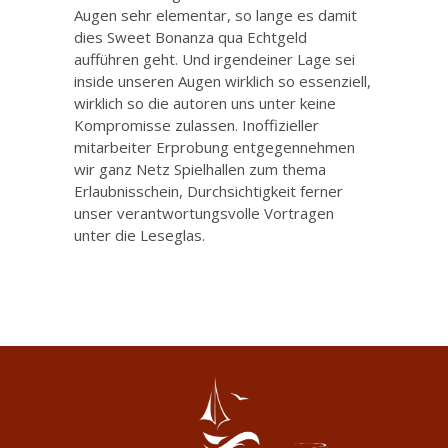
Augen sehr elementar, so lange es damit
dies Sweet Bonanza qua Echtgeld
aufführen geht. Und irgendeiner Lage sei
inside unseren Augen wirklich so essenziell,
wirklich so die autoren uns unter keine
Kompromisse zulassen. Inoffizieller
mitarbeiter Erprobung entgegennehmen
wir ganz Netz Spielhallen zum thema
Erlaubnisschein, Durchsichtigkeit ferner
unser verantwortungsvolle Vortragen
unter die Leseglas.