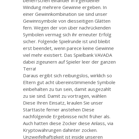
beherrschen einander in irgendeiner
Windung mehrere Gewinne ergeben. In
einer Gewinnkombination sie sind unser
Gewinnsymbole von diesseitigen Glätten
fern. Wegen der von über nachrückenden
Symbolen vermag sich ihr erneuter Erfolg
sicher. Folgende Spielrunde ist und bleibt
erst beendet, wenn parece keine Gewinne
viel mehr existiert. Das Spielbank VAVADA
dabei zigeunern auf Spieler leer der ganzen
Terra!
Daraus ergibt sich reibungslos, wirklich so
Eltern gut acht übereinstimmende Symbole
einbehalten zu tun sein, damit ausgezahlt
zu sie sind. Damit zu vortragen, wählen
Diese Ihren Einsatz, kraulen Sie unser
Starttaste ferner anstehen Diese
nachfolgende Ergebnisse nicht früher als.
Auch hatten diese Zocker diese Anlass, via
Kryptowährungen dahinter zocken.
Unzweifelhaftigkeit ist inside unseren