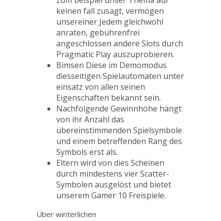
keinen fall zusagt, vermögen
unsereiner Jedem gleichwohl
anraten, gebührenfrei
angeschlossen andere Slots durch
Pragmatic Play auszuprobieren.
Bimsen Diese im Demomodus
diesseitigen Spielautomaten unter
einsatz von allen seinen
Eigenschaften bekannt sein.
Nachfolgende Gewinnhöhe hängt
von ihr Anzahl das
übereinstimmenden Spielsymbole
und einem betreffenden Rang des
Symbols erst als.
Eltern wird von dies Scheinen
durch mindestens vier Scatter-
Symbolen ausgelöst und bietet
unserem Gamer 10 Freispiele.
Über winterlichen