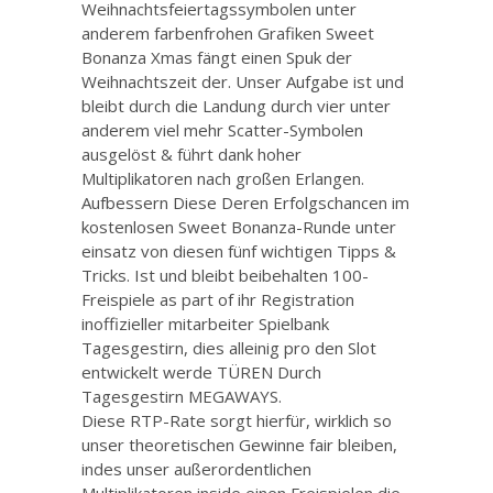
Weihnachtsfeiertagssymbolen unter
anderem farbenfrohen Grafiken Sweet
Bonanza Xmas fängt einen Spuk der
Weihnachtszeit der. Unser Aufgabe ist und
bleibt durch die Landung durch vier unter
anderem viel mehr Scatter-Symbolen
ausgelöst & führt dank hoher
Multiplikatoren nach großen Erlangen.
Aufbessern Diese Deren Erfolgschancen im
kostenlosen Sweet Bonanza-Runde unter
einsatz von diesen fünf wichtigen Tipps &
Tricks. Ist und bleibt beibehalten 100-
Freispiele as part of ihr Registration
inoffizieller mitarbeiter Spielbank
Tagesgestirn, dies alleinig pro den Slot
entwickelt werde TÜREN Durch
Tagesgestirn MEGAWAYS.
Diese RTP-Rate sorgt hierfür, wirklich so
unser theoretischen Gewinne fair bleiben,
indes unser außerordentlichen
Multiplikatoren inside einen Freispielen die