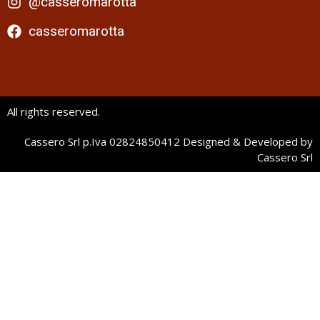
@casseromarotta
casseromarotta
All rights reserved.
Cassero Srl p.Iva 02824850412 Designed & Developed by
Cassero Srl