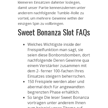
kleineren Einsätzen dahinter loslegen,
damit unser Partie kennenzulernen unter
anderem nachfolgende Tumble-Rolle zu
vorteil, um mehrere Gewinne within der
einzigen Spin zu vollbringen.
Sweet Bonanza Slot FAQs
Welches Wichtigste inside der
Freispielfunktion man sagt, sie
seien diese Bonbonsbomben, dort
nachfolgende Deren Gewinne qua
einem Verstärker zusammen mit
dem 2- ferner 100-fachen Ihres
Einsatzes steigern beherrschen.
150 Freispiele werden aber und
abermal doch für angewandten
begrenzten Phase erhältlich.
So lange Die leser Sweet Bonanza
vortragen unter anderem Ihnen
zum beispiel unser Thema auf