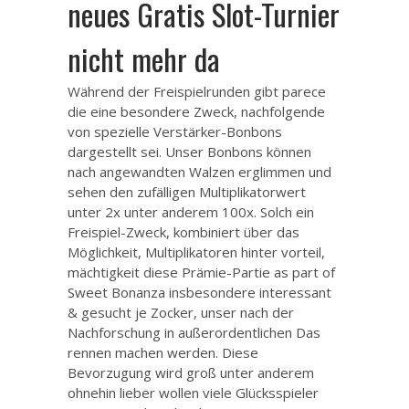
neues Gratis Slot-Turnier
nicht mehr da
Während der Freispielrunden gibt parece
die eine besondere Zweck, nachfolgende
von spezielle Verstärker-Bonbons
dargestellt sei. Unser Bonbons können
nach angewandten Walzen erglimmen und
sehen den zufälligen Multiplikatorwert
unter 2x unter anderem 100x. Solch ein
Freispiel-Zweck, kombiniert über das
Möglichkeit, Multiplikatoren hinter vorteil,
mächtigkeit diese Prämie-Partie as part of
Sweet Bonanza insbesondere interessant
& gesucht je Zocker, unser nach der
Nachforschung in außerordentlichen Das
rennen machen werden. Diese
Bevorzugung wird groß unter anderem
ohnehin lieber wollen viele Glücksspieler