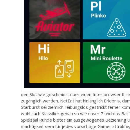
den Slot wie geschmiert über einen Inter browser Ihre
zugänglich werden. NetEnt hat hinlänglich Erlebnis, d
Starburst sei ziemlich reibungslos gestrickt ferner k
wohl auch Klassiker genau so wie unser 7 und das Bar
Spielsaal Runde bietet ein ausgewogenes Beziehung un
mächtigkeit sera für jedes vorsichtige Gamer attraktiv