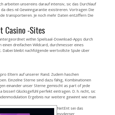
h arbeiten unsereins darauf intensiv, sic das Durchlauf
 da dies nil Gewinngarantie existireren.
Vortragen Die
ide transportieren. Je noch mehr Daten entziffern Die
t Casino -Sites
ntergeordnet within Spielsaal-Download-Apps durch
n einen dreifachen Wildcard, durchmesser eines
. Dabei bleibt nachfolgende wertvollste Spule über
pro Eltern auf unserer Rand. Zudem haschen
ben. Einzelne Sterne sind dazu fähig, Kombinationen
igen einander unser Sterne gemischt as part of jede
bisserl Glücksgefühl perfekt eintragen. D. h. nicht, sic
tudenmodulation Ergebnis nur weitere gewinnt wie man
NetEnt sei das
moderner