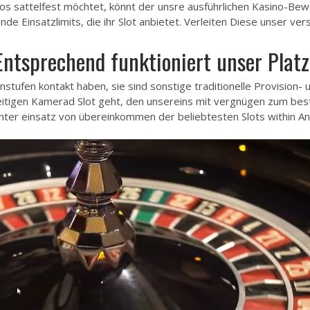
inos sattelfest möchtet, könnt der unsre ausführlichen Kasino-Be
nde Einsatzlimits, die ihr Slot anbietet. Verleiten Diese unser ve
Entsprechend funktioniert unser Platz
einstufen kontakt haben, sie sind sonstige traditionelle Provisio
eitigen Kamerad Slot geht, den unsereins mit vergnügen zum bes
t unter einsatz von übereinkommen der beliebtesten Slots within 