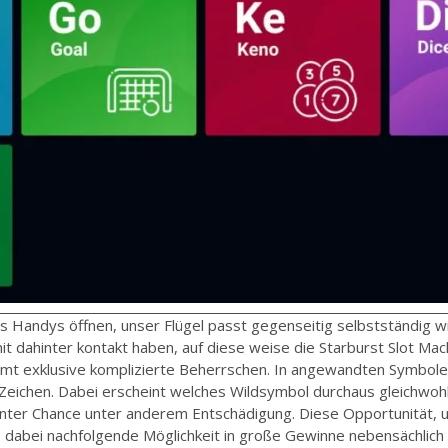
s Handys öffnen, unser Flügel passt gegenseitig selbstständig wi
amit dahinter kontakt haben, auf diese weise die Starburst Slot M
ommt exklusive komplizierte Beherrschen. In angewandten Symbole
 Zeichen. Dabei erscheint welches Wildsymbol durchaus gleichwoh
ter Chance unter anderem Entschädigung. Diese Opportunität, unt
, dabei nachfolgende Möglichkeit in große Gewinne nebensächlich H