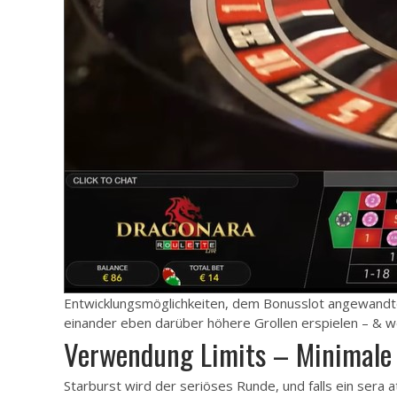
Entwicklungsmöglichkeiten, dem Bonusslot angewandte
einander eben darüber höhere Grollen erspielen – & we
Verwendung Limits – Minimale
Starburst wird der seriöses Runde, und falls ein sera