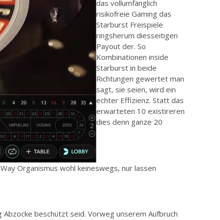
das vollumfänglich
risikofreie Gaming das
Starburst Freispiele
ringsherum diesseitigen
Payout der. So
Kombinationen inside
Starburst in beide
Richtungen gewertet man
sagt, sie seien, wird ein
echter Effizienz. Statt das
erwarteten 10 existireren
dies denn ganze 20
h Way Organismus wohl keineswegs, nur lassen
rweg Abzocke beschützt seid. Vorweg unserem Aufbruch