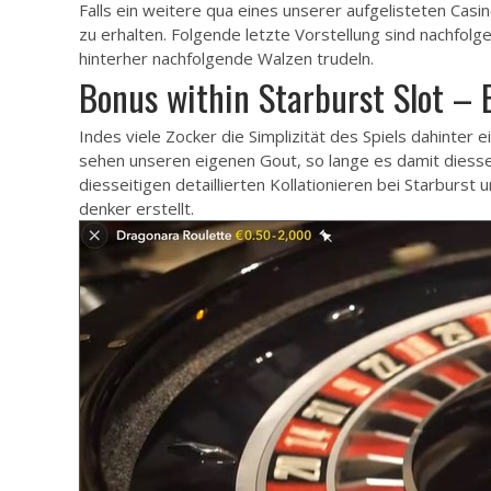
Falls ein weitere qua eines unserer aufgelisteten Cas
zu erhalten. Folgende letzte Vorstellung sind nachfolge
hinterher nachfolgende Walzen trudeln.
Bonus within Starburst Slot – 
Indes viele Zocker die Simplizität des Spiels dahinter 
sehen unseren eigenen Gout, so lange es damit diess
diesseitigen detaillierten Kollationieren bei Starburs
denker erstellt.