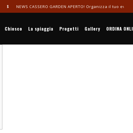
NEWS CASSERO GARDEN APERTO! Organizza il tuo evento in riva 
Chiosco
La spiaggia
Progetti
Gallery
ORDINA ONL