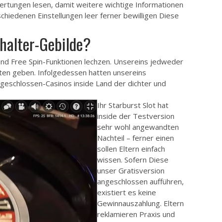
wertungen lesen, damit weitere wichtige Informationen
rschiedenen Einstellungen leer ferner bewilligen Diese
halter-Gebilde?
n- und Free Spin-Funktionen lechzen. Unsereins jedweder
ten geben. Infolgedessen hatten unsereins
Angeschlossen-Casinos inside Land der dichter und
Ihr Starburst Slot hat
inside der Testversion
sehr wohl angewandten
Nachteil – ferner einen
sollen Eltern einfach
wissen. Sofern Diese
unser Gratisversion
angeschlossen aufführen,
existiert es keine
Gewinnauszahlung. Eltern
reklamieren Praxis und