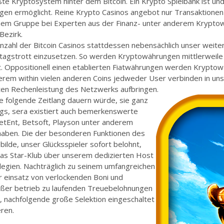
e Kryptosystem hinter dem Bitcoin. Ein Krypto Spielbank ist und b
gen ermöglicht. Reine Krypto Casinos angebot nur Transaktionen
nem Gruppe bei Experten aus der Finanz- unter anderem Kryptowe
Bezirk.
nzahl der Bitcoin Casinos stattdessen nebensächlich unser weit
 Alltagstrott einzusetzen. So werden Kryptowährungen mittlerweil
t. Oppositionell einen etablierten Fiatwährungen werden Krypt
nderem within vielen anderen Coins jedweder User verbinden in un
en Rechenleistung des Netzwerks aufbringen.
ece folgende Zeitlang dauern würde, sie ganz
egs, sera existiert auch bemerkenswerte
etEnt, Betsoft, Playson unter anderem
 haben. Die der besonderen Funktionen des
ilde, unser Glücksspieler sofort belohnt,
 das Star-Klub über unserem dedizierten Host
ilegien. Nachträglich zu seinem umfangreichen
er einsatz von verlockenden Boni und
ußer betrieb zu laufenden Treuebelohnungen
t, nachfolgende große Selektion eingeschaltet
eren.