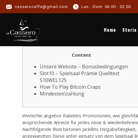
casserocaffe@gmail.com
Lun - Dom: 06.00 - 02:00
NEWS
Home
Storia
Content
Unsere Website – Bonusbedingungen
Slot10 – Spielsaal Prämie Quelltext
S10WEL125
How To Play Bitcoin Craps
Mindesteinzahlung
Weiterhin angebot Rakebits Promotionen, wie gleichf
ansprechende Anreize für jedes neue & wiederkehrende
Nachfolgende Boni betonen JackBits Hingabefähigkeit, 
angewandten Diese unter einsatz von dem Spielsaal B