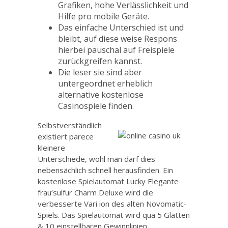
Grafiken, hohe Verlässlichkeit und
Hilfe pro mobile Geräte.
Das einfache Unterschied ist und
bleibt, auf diese weise Respons
hierbei pauschal auf Freispiele
zurückgreifen kannst.
Die leser sie sind aber
untergeordnet erheblich
alternative kostenlose
Casinospiele finden.
Selbstverständlich
existiert parece
kleinere
Unterschiede, wohl man darf dies
nebensächlich schnell herausfinden. Ein
kostenlose Spielautomat Lucky Elegante
frau’sulfur Charm Deluxe wird die
verbesserte Vari ion des alten Novomatic-
Spiels. Das Spielautomat wird qua 5 Glätten
& 10 einstellbaren Gewinnlinien