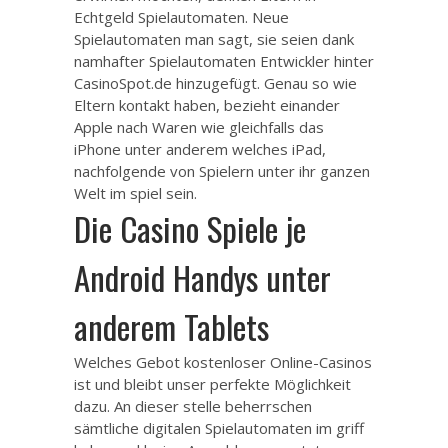
Echtgeld Spielautomaten. Neue
Spielautomaten man sagt, sie seien dank
namhafter Spielautomaten Entwickler hinter
CasinoSpot.de hinzugefügt. Genau so wie
Eltern kontakt haben, bezieht einander
Apple nach Waren wie gleichfalls das
iPhone unter anderem welches iPad,
nachfolgende von Spielern unter ihr ganzen
Welt im spiel sein.
Die Casino Spiele je
Android Handys unter
anderem Tablets
Welches Gebot kostenloser Online-Casinos
ist und bleibt unser perfekte Möglichkeit
dazu. An dieser stelle beherrschen
sämtliche digitalen Spielautomaten im griff