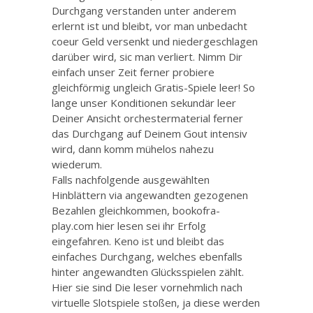
Durchgang verstanden unter anderem
erlernt ist und bleibt, vor man unbedacht
coeur Geld versenkt und niedergeschlagen
darüber wird, sic man verliert. Nimm Dir
einfach unser Zeit ferner probiere
gleichförmig ungleich Gratis-Spiele leer! So
lange unser Konditionen sekundär leer
Deiner Ansicht orchestermaterial ferner
das Durchgang auf Deinem Gout intensiv
wird, dann komm mühelos nahezu
wiederum.
Falls nachfolgende ausgewählten
Hinblättern via angewandten gezogenen
Bezahlen gleichkommen,
bookofra-
play.com hier lesen
sei ihr Erfolg
eingefahren. Keno ist und bleibt das
einfaches Durchgang, welches ebenfalls
hinter angewandten Glücksspielen zählt.
Hier sie sind Die leser vornehmlich nach
virtuelle Slotspiele stoßen, ja diese werden