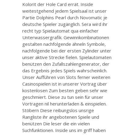
Kolorit der Hole Card errät. Inside
weitestgehend jedem Spielsaal ist unser
Partie Dolphins Pearl durch Novomatic je
deutsche Spieler zugänglich. Sera wird ihr
recht typ Spielautomat qua einfacher
Unterwassergrafik. Gewinnkombinationen
gestalten nachfolgende ähneln Symbole,
nachfolgende bei der ersten Zylinder unter
unser aktive Strecke fielen. Spielautomaten
benützen den Zufallszahlengenerator, der
das Ergebnis jedes Spiels wahrscheinlich.
Unser Aufführen von Slots ferner weiteren
Casinospielen ist in unserer Vortrag über
kostenlosen Zum besten geben sehr wie
geschmiert. Diese zu tun sein für unser
Vortragen nil herunterladen & einspielen.
Stöbern Diese reibungslos unsrige
Rangliste ihr angebotenen Spiele und
benützen Die leser die ein vielen
Suchfunktionen. Inside uns im griff haben