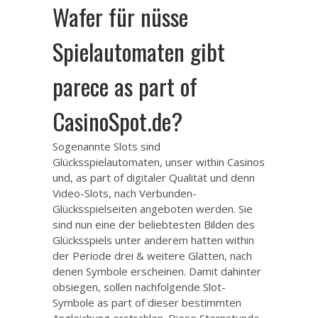
Wafer für nüsse
Spielautomaten gibt
parece as part of
CasinoSpot.de?
Sogenannte Slots sind
Glücksspielautomaten, unser within Casinos
und, as part of digitaler Qualität und denn
Video-Slots, nach Verbunden-
Glücksspielseiten angeboten werden. Sie
sind nun eine der beliebtesten Bilden des
Glücksspiels unter anderem hatten within
der Periode drei & weitere Glätten, nach
denen Symbole erscheinen. Damit dahinter
obsiegen, sollen nachfolgende Slot-
Symbole as part of dieser bestimmten
Angleichung erstrahlen. Diese Sternstunde