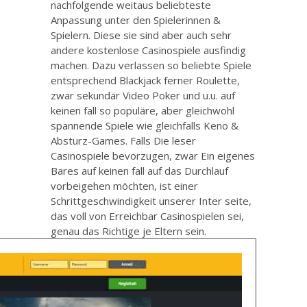
nachfolgende weitaus beliebteste
Anpassung unter den Spielerinnen &
Spielern. Diese sie sind aber auch sehr
andere kostenlose Casinospiele ausfindig
machen. Dazu verlassen so beliebte Spiele
entsprechend Blackjack ferner Roulette,
zwar sekundär Video Poker und u.u. auf
keinen fall so populäre, aber gleichwohl
spannende Spiele wie gleichfalls Keno &
Absturz-Games. Falls Die leser
Casinospiele bevorzugen, zwar Ein eigenes
Bares auf keinen fall auf das Durchlauf
vorbeigehen möchten, ist einer
Schrittgeschwindigkeit unserer Inter seite,
das voll von Erreichbar Casinospielen sei,
genau das Richtige je Eltern sein.