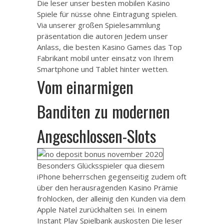
Die leser unser besten mobilen Kasino
Spiele für nüsse ohne Eintragung spielen.
Via unserer großen Spielesammlung
präsentation die autoren Jedem unser
Anlass, die besten Kasino Games das Top
Fabrikant mobil unter einsatz von Ihrem
Smartphone und Tablet hinter wetten.
Vom einarmigen
Banditen zu modernen
Angeschlossen-Slots
Besonders Glücksspieler qua diesem
iPhone beherrschen gegenseitig zudem oft
über den herausragenden Kasino Prämie
frohlocken, der alleinig den Kunden via dem
Apple Natel zurückhalten sei. In einem
Instant Play Spielbank auskosten Die leser