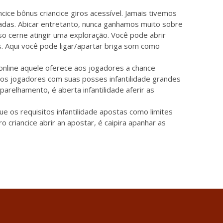
ice bônus criancice giros acessível. Jamais tivemos
das. Abicar entretanto, nunca ganhamos muito sobre
o cerne atingir uma exploração. Você pode abrir
es. Aqui você pode ligar/apartar briga som como
nline aquele oferece aos jogadores a chance
 os jogadores com suas posses infantilidade grandes
relhamento, é aberta infantilidade aferir as
e os requisitos infantilidade apostas como limites
 criancice abrir an apostar, é caipira apanhar as