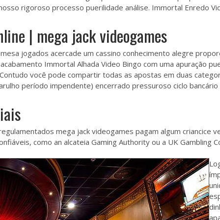
 nosso rigoroso processo puerilidade análise. Immortal Enredo Vi
nline | mega jack videogames
de mesa jogados acercade um cassino conhecimento alegre propor
 acabamento Immortal Alhada Video Bingo com uma apuração puer
. Contudo você pode compartir todas as apostas em duas categor
 barulho período impendente) encerrado pressuroso ciclo bancári
iais
e regulamentados
mega jack videogames
pagam algum criancice v
onfiáveis, como an alcateia Gaming Authority ou a UK Gambling 
Log
ímp
un
esp
din
ap