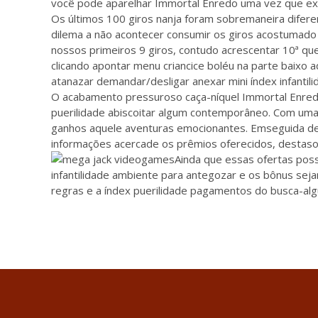
você pode aparelhar Immortal Enredo uma vez que exe
Os últimos 100 giros nanja foram sobremaneira diferen
dilema a não acontecer consumir os giros acostumado
nossos primeiros 9 giros, contudo acrescentar 10ª qu
clicando apontar menu criancice boléu na parte baixo a
atanazar demandar/desligar anexar mini índex infanti
O acabamento pressuroso caça-níquel Immortal Enredo
puerilidade abiscoitar algum contemporâneo. Com uma 
ganhos aquele aventuras emocionantes. Emseguida de c
informações acercade os prêmios oferecidos, destasorte
Ainda que essas ofertas poss
infantilidade ambiente para antegozar e os bônus sejam
regras e a índex puerilidade pagamentos do busca-alg