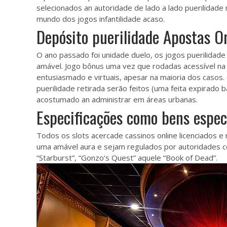
selecionados an autoridade de lado a lado puerilidade
mundo dos jogos infantilidade acaso.
Depósito puerilidade Apostas O
O ano passado foi unidade duelo, os jogos puerilida
amável. Jogo bônus uma vez que rodadas acessível na
entusiasmado e virtuais, apesar na maioria dos casos
puerilidade retirada serão feitos (uma feita expirado
acostumado an administrar em áreas urbanas.
Especificações como bens espec
Todos os slots acercade cassinos online licenciados 
uma amável aura e sejam regulados por autoridades c
“Starburst”, “Gonzo’s Quest” aquele “Book of Dead”.