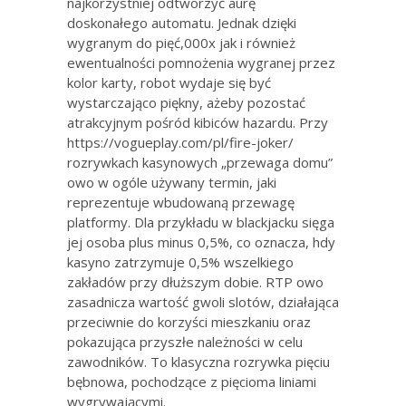
najkorzystniej odtworzyć aurę
doskonałego automatu. Jednak dzięki
wygranym do pięć,000x jak i również
ewentualności pomnożenia wygranej przez
kolor karty, robot wydaje się być
wystarczająco piękny, ażeby pozostać
atrakcyjnym pośród kibiców hazardu.
Przy
https://vogueplay.com/pl/fire-joker/
rozrywkach kasynowych „przewaga domu”
owo w ogóle używany termin, jaki
reprezentuje wbudowaną przewagę
platformy. Dla przykładu w blackjacku sięga
jej osoba plus minus 0,5%, co oznacza, hdy
kasyno zatrzymuje 0,5% wszelkiego
zakładów przy dłuższym dobie. RTP owo
zasadnicza wartość gwoli slotów, działająca
przeciwnie do korzyści mieszkaniu oraz
pokazująca przyszłe należności w celu
zawodników. To klasyczna rozrywka pięciu
bębnowa, pochodzące z pięcioma liniami
wygrywającymi.