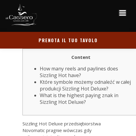
PRENOTA IL TUO TAVOLO
Content
How many reels and paylines does
Sizzling Hot have?
Które symbole możemy odnaleźć w całej
produkcji Sizzling Hot Deluxe?
What is the highest paying znak in
Sizzling Hot Deluxe?
Sizzling Hot Deluxe przedsiębiorstwa
Novomatic pragnie wówczas gdy