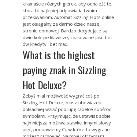
kilkanaście różnych gierek, aby odnaleźć te,
która to najlepiej odpowiada twoim
oczekiwaniom. Automat Sizzling Hots online
jest osiągalny za darmo dzięki naszej
stronie domowej. Bardzo decydujące są
dwie kolejne klawisze, znakowane jako bet
ów kredyty i bet max.
What is the highest
paying znak in Sizzling
Hot Deluxe?
Żebyś miał możliwość wygrać coś po
Sizzling Hot Deluxe, masz obowiązek
dokładniej wziąć pod lupę tabelce spośród
symbolami. Przyjmując, że ustawisz sobie
najmniejszą możliwą stawkę, innymi słowy
pięć, podpowiemy Ci, w które to wygrane
możesz rachować. Najmniej otrzymasz,