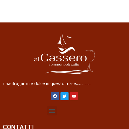
il naufragar m’è dolce in questo mare…………..
CONTATTI