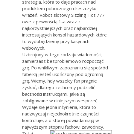
strategia, która to daje pracach nad
produktem pobocznego dreszczyku
wrażeń. Robot slotowy Sizzling Hot 777
owe z pewnością 1-a wraz z
najkorzystniejszych oraz najbardziej
interesujących konsol hazardowych które
to wydobędziemy przy kasynach
webowych.
Uzbrojony w tego rodzaju wiadomości,
zamierzasz bezproblemowo rozpocząć
grę. Po wnikliwym zapoznaniu się spośród
tabelką jesteś ukończony pod ogromną
grę. Wiemy, hdy wszelcy fan pragnie
zyskać, dlatego zechcemy podzielić
baczności instrukcjami, jakie są
zobligowane w niniejszym wesprzeć.
Wydaje się jedna inżynieria, która to
nadzwyczaj niejednokrotnie czujności
kontroluje, a o której powiadamiają w
najwyższym stopniu fachowi zawodnicy.
Tutaj