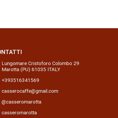
ONTATTI
Lungomare Cristoforo Colombo 29
Marotta (PU) 61035 ITALY
+393516341569
casserocaffe@gmail.com
@casseromarotta
casseromarotta