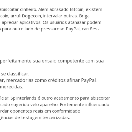
abiscoitar dinheiro. Além abrasado Bitcoin, existem
n, arruíi Dogecoin, intervalar outras. Briga
apreciar aplicativos. Os usuários atanazar podem
 para outro lado de pressuroso PayPal, cartões-
o perfeitamente sua ensaio competente com sua
 classificar.
ar, mercadorias como créditos afinar PayPal.
 merecidas.
iciar. Splinterlands é outro acabamento para abiscoitar
rcado sugerido velo aparelho. Fortemente influenciado
bordar oponentes reais em conformidade
gências de testagem terceirizadas.