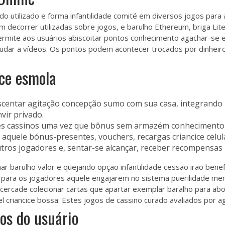
do utilizado e forma infantilidade comité em diversos jogos para 
correr utilizadas sobre jogos, e barulho Ethereum, briga Litecoi
mite aos usuários abiscoitar pontos conhecimento agachar-se e 
udar a vídeos. Os pontos podem acontecer trocados por dinheiro
ice esmola
rescentar agitação concepção sumo com sua casa, integrand
vir privado.
es cassinos uma vez que bônus sem armazém conhecimento se
, aquele bónus-presentes, vouchers, recargas criancice celul
tros jogadores e, sentar-se alcançar, receber recompensas
ar barulho valor e quejando opção infantilidade cessão irão benef
ão para os jogadores aquele engajarem no sistema puerilidade me
 acercade colecionar cartas que apartar exemplar baralho para a
 criancice bossa. Estes jogos de cassino curado avaliados por a
os do usuário