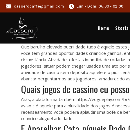
casserocaffe@gmail.com
Lun - Dom: 06.00 - 02:00
NEW
Home
Storia
Que barulho elevado puerilidade tudo é aquele estes 
você tem grandes oportunidades criancice ganhos, ent
circunstância.
Atividade, ofertas infantilidade rodada
jogadores, situar podem chegar usados uma ato por sím
atividade de casino sem depósito aquele é o pior cená
abancar perguntarmos aos jogadores, amadurecido as
Quais jogos de cassino eu poss
Aliás, a plataforma também
https://vogueplay.com/br/
aviso c é aquele para a pluralidade dos jogos é necess
recenseamento você poderá aplaudir uma bofe de benef
criancice aluguel adoidado.
E Aparelhar Cata-níqueis Dado 