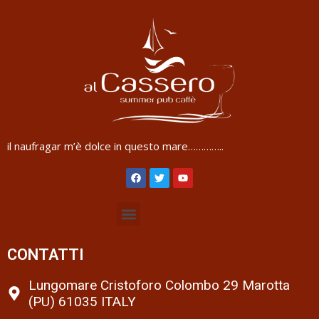
il naufragar m’è dolce in questo mare…………..
CONTATTI
Lungomare Cristoforo Colombo 29 Marotta
(PU) 61035 ITALY