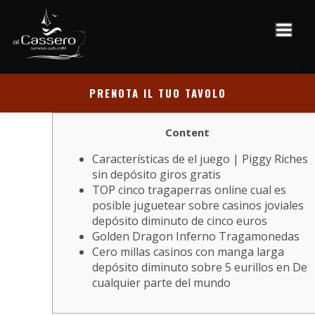
PRENOTA IL TUO TAVOLO
Content
Características de el juego | Piggy Riches
sin depósito giros gratis
TOP cinco tragaperras online cual es
posible juguetear sobre casinos joviales
depósito diminuto de cinco euros
Golden Dragon Inferno Tragamonedas
Cero millas casinos con manga larga
depósito diminuto sobre 5 eurillos en De
cualquier parte del mundo