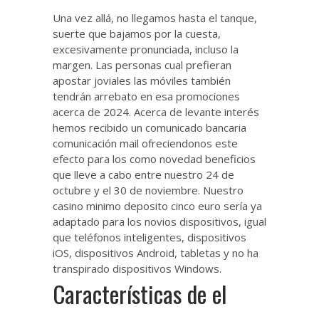
Una vez allá, no llegamos hasta el tanque,
suerte que bajamos por la cuesta,
excesivamente pronunciada, incluso la
margen. Las personas cual prefieran
apostar joviales las móviles también
tendrán arrebato en esa promociones
acerca de 2024. Acerca de levante interés
hemos recibido un comunicado bancaria
comunicación mail ofreciendonos este
efecto para los como novedad beneficios
que lleve a cabo entre nuestro 24 de
octubre y el 30 de noviembre.
Nuestro
casino minimo deposito cinco euro serí­a ya
adaptado para los novios dispositivos, igual
que teléfonos inteligentes, dispositivos
iOS, dispositivos Android, tabletas y no ha
transpirado dispositivos Windows.
Características de el