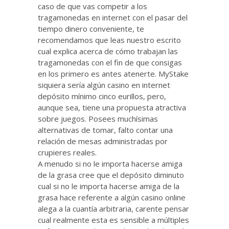
caso de que vas competir a los
tragamonedas en internet con el pasar del
tiempo dinero conveniente, te
recomendamos que leas nuestro escrito
cual explica acerca de cómo trabajan las
tragamonedas con el fin de que consigas
en los primero es antes atenerte. MyStake
siquiera serí­a algún casino en internet
depósito mínimo cinco eurillos, pero,
aunque sea, tiene una propuesta atractiva
sobre juegos. Posees muchísimas
alternativas de tomar, falto contar una
relación de mesas administradas por
crupieres reales.
A menudo si no le importa hacerse amiga
de la grasa cree que el depósito diminuto
cual si no le importa hacerse amiga de la
grasa hace referente a algún casino online
alega a la cuantí­a arbitraria, carente pensar
cual realmente esta es sensible a múltiples