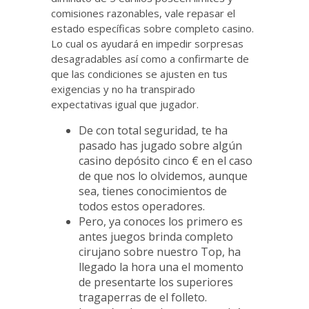
comisiones razonables, vale repasar el
estado específicas sobre completo casino.
Lo cual os ayudará en impedir sorpresas
desagradables así­ como a confirmarte de
que las condiciones se ajusten en tus
exigencias y no ha transpirado
expectativas igual que jugador.
De con total seguridad, te ha
pasado has jugado sobre algún
casino depósito cinco € en el caso
de que nos lo olvidemos, aunque
sea, tienes conocimientos de
todos estos operadores.
Pero, ya conoces los primero es
antes juegos brinda completo
cirujano sobre nuestro Top, ha
llegado la hora una el momento
de presentarte los superiores
tragaperras de el folleto.