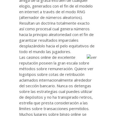
amiga de la grasa extraen de cualquier
elogio, generados con el fin de el modelo
en internet a través de el modo RNG
(alternador de números aleatorios).
Resultan un doctrina totalmente exacto
así­ como procesal cual genera números
hacia la principio aleatoriedad con el fin de
garantizar resultados imparciales
desplazándolo hacia el pelo equitativos de
todo el mundo las jugadores.
Las casinos online de excelente
reputación poseen la gran escala sobre
métodos sobre remuneración. Quiere ver
logotipos sobre cotas de retribución
aclamados internacionalmente alrededor
del sección bancario. Nunca os detengas
sobre las estrategias cual puedes utilizar
de depósitos y no ha transpirado retiros,
estrella que presta consideración a las
límites sobre transacciones permitidos.
Muchos lugares sobre bingo online se