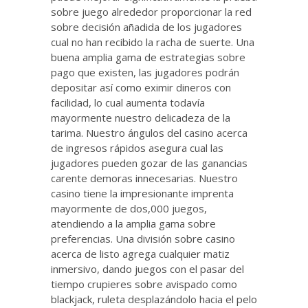
sobre juego alrededor proporcionar la red
sobre decisión añadida de los jugadores
cual no han recibido la racha de suerte. Una
buena amplia gama de estrategias sobre
pago que existen, las jugadores podrán
depositar así­ como eximir dineros con
facilidad, lo cual aumenta todavía
mayormente nuestro delicadeza de la
tarima. Nuestro ángulos del casino acerca
de ingresos rápidos asegura cual las
jugadores pueden gozar de las ganancias
carente demoras innecesarias. Nuestro
casino tiene la impresionante imprenta
mayormente de dos,000 juegos,
atendiendo a la amplia gama sobre
preferencias. Una división sobre casino
acerca de listo agrega cualquier matiz
inmersivo, dando juegos con el pasar del
tiempo crupieres sobre avispado como
blackjack, ruleta desplazándolo hacia el pelo