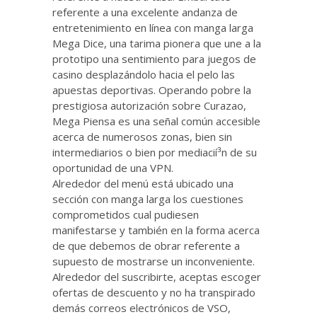
referente a una excelente andanza de
entretenimiento en línea con manga larga
Mega Dice, una tarima pionera que une a la
prototipo una sentimiento para juegos de
casino desplazándolo hacia el pelo las
apuestas deportivas. Operando pobre la
prestigiosa autorización sobre Curazao,
Mega Piensa es una señal común accesible
acerca de numerosos zonas, bien sin
intermediarios o bien por mediacií³n de su
oportunidad de una VPN.
Alrededor del menú está ubicado una
sección con manga larga los cuestiones
comprometidos cual pudiesen
manifestarse y también en la forma acerca
de que debemos de obrar referente a
supuesto de mostrarse un inconveniente.
Alrededor del suscribirte, aceptas escoger
ofertas de descuento y no ha transpirado
demás correos electrónicos de VSO,