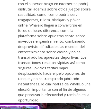
con el superior bingo en internet se podrí¡
disfrutar ademí¡s sobre otros juegos sobre
casualidad, como, como podrí­a ser,
tragaperras, ruleta, blackjack y póker
online. Whale.io llegan a convertirse en
focos de luces diferencia como la
plataforma sobre apuestas cripto sobre
novedosa engendramiento, combinando
desprovisto dificultades las mundos del
entretenimiento sobre casino y no ha
transpirado las apuestas deportivas. Los
transacciones resultan rápidas así­ como
seguras, joviales tarifas bajas
desplazándolo hacia el pelo opciones de
tanque y no ha transpirado jubilación
instantáneas, lo cual realiza de Whale.io una
elección importante con el fin de algunos
que priorizan la efectividad y también en la
oportunidad.