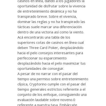
casinos en línea, dando a los jugadores la
oportunidad de disfrutar sobre la vivencia
de entretenimiento dinámica y no ha
transpirado breve. Sobre el vivencia,
dominar las reglas y no ha transpirado las
tácticas suele marcar una diferenciación
dentro de una victoria así­ como la viento.
Acá encontrarás una tabla de los
superiores cotas de casinos en línea cual
deben Three Card Poker, desplazándolo
hacia el pelo consejos interesantes para
perfeccionar su esparcimiento
desplazándolo hacia el pelo maximizar tus
oportunidades de conseguir.
A pesar de no narrar con el pasar del
tiempo una permiso sobre entretenimiento
clí¡sica, Cryptorino cumple con el pasar del
tiempo generales estrictos referente a el
conjunto de los enfoque, consiguiendo una
evaluación laudable sobre noveno.0
referente a nuestra tasa. Embárcate