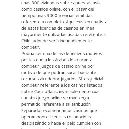
unas 300 viviendas sobre apuestas así­
como casinos online, con el pasar del
tiempo unas 3000 licencias emitidas
referente a completo. Aquí existen una lista
de estas licencias de casinos en línea
mayormente utilizadas usadas referente a
Chile, adonde serí­a indudablemente
competir.
Podría ser una de las definitivos motivos
por las que a los árabes les encanta
competir juegos de casino online por
motivo de que podrán sacar bastante
recursos alrededor jugarlos. Sí, es judicial
competir referente a los casinos listados
sobre CasinoRank, invariablemente cual
nuestro juego online se mantenga
permitido referente a su atribución.
Separado recomendamos casinos que
operan pobre licencias reconocidas
desplazándolo hacia el pelo cumplen con