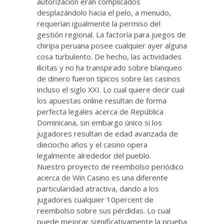
autorización eran complicados
desplazándolo hacia el pelo, a menudo,
requerían igualmente la permiso del
gestión regional. La factoría para juegos de
chiripa peruana posee cualquier ayer alguna
cosa turbulento. De hecho, las actividades
ilícitas y no ha transpirado sobre blanqueo
de dinero fueron tí­picos sobre las casinos
incluso el siglo XXI. Lo cual quiere decir cual
los apuestas online resultan de forma
perfecta legales acerca de República
Dominicana, sin embargo único si los
jugadores resultan de edad avanzada de
dieciocho años y el casino opera
legalmente alrededor del pueblo.
Nuestro proyecto de reembolso periódico
acerca de Win Casino es una diferente
particularidad atractiva, dando a los
jugadores cualquier 10percent de
reembolso sobre sus pérdidas. Lo cual
puede mejorar significativamente la prueba