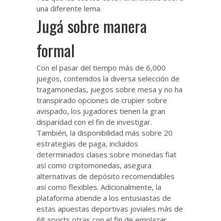
una diferente lema.
Jugá sobre manera
formal
Con el pasar del tiempo más de 6,000
juegos, contenidos la diversa selección de
tragamonedas, juegos sobre mesa y no ha
transpirado opciones de crupier sobre
avispado, los jugadores tienen la gran
disparidad con el fin de investigar.
También, la disponibilidad más sobre 20
estrategias de paga, incluidos
determinados clases sobre monedas fiat
así­ como criptomonedas, asegura
alternativas de depósito recomendables
así­ como flexibles. Adicionalmente, la
plataforma atiende a los entusiastas de
estas apuestas deportivas joviales más de
68 sports otras con el fin de emplazar,