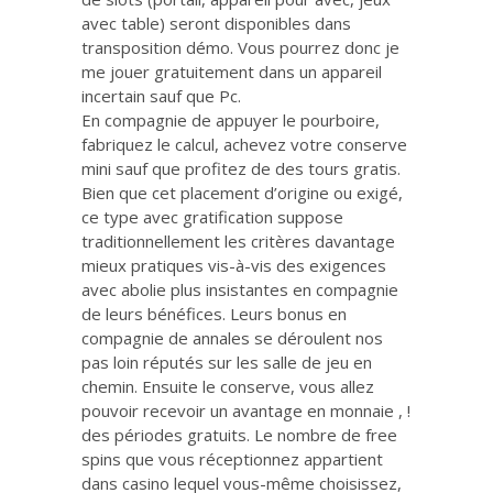
avec table) seront disponibles dans
transposition démo. Vous pourrez donc je
me jouer gratuitement dans un appareil
incertain sauf que Pc.
En compagnie de appuyer le pourboire,
fabriquez le calcul, achevez votre conserve
mini sauf que profitez de des tours gratis.
Bien que cet placement d’origine ou exigé,
ce type avec gratification suppose
traditionnellement les critères davantage
mieux pratiques vis-à-vis des exigences
avec abolie plus insistantes en compagnie
de leurs bénéfices. Leurs bonus en
compagnie de annales se déroulent nos
pas loin réputés sur les salle de jeu en
chemin. Ensuite le conserve, vous allez
pouvoir recevoir un avantage en monnaie , !
des périodes gratuits. Le nombre de free
spins que vous réceptionnez appartient
dans casino lequel vous-même choisissez,