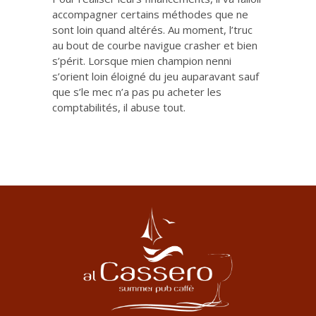
accompagner certains méthodes que ne
sont loin quand altérés. Au moment, l’truc
au bout de courbe navigue crasher et bien
s’périt. Lorsque mien champion nenni
s’orient loin éloigné du jeu auparavant sauf
que s’le mec n’a pas pu acheter les
comptabilités, il abuse tout.