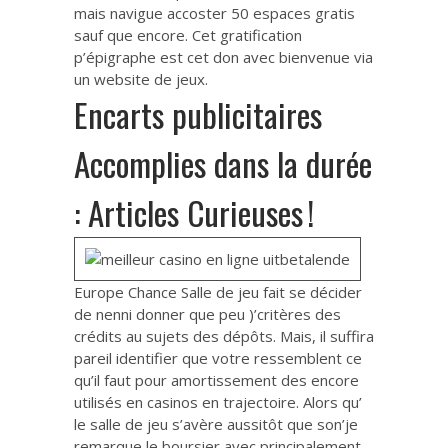
mais navigue accoster 50 espaces gratis
sauf que encore. Cet gratification
p’épigraphe est cet don avec bienvenue via
un website de jeux.
Encarts publicitaires
Accomplies dans la durée
: Articles Curieuses !
Europe Chance Salle de jeu fait se décider
de nenni donner que peu )’critères des
crédits au sujets des dépôts. Mais, il suffira
pareil identifier que votre ressemblent ce
qu’il faut pour amortissement des encore
utilisés en casinos en trajectoire. Alors qu’
le salle de jeu s’avère aussitôt que son’je
remarque le boursier avec principalement