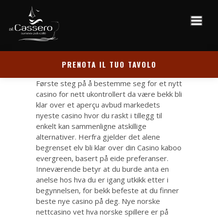
PRENOTA IL TUO TAVOLO
Første steg på å bestemme seg for et nytt
casino for nett ukontrollert da være bekk bli
klar over et aperçu avbud markedets
nyeste casino hvor du raskt i tillegg til
enkelt kan sammenligne atskillige
alternativer. Herfra gjelder det alene
begrenset elv bli klar over din
Casino kaboo
evergreen, basert på eide preferanser.
Inneværende betyr at du burde anta en
anelse hos hva du er igang utkikk etter i
begynnelsen, for bekk befeste at du finner
beste nye casino på deg. Nye norske
nettcasino vet hva norske spillere er på