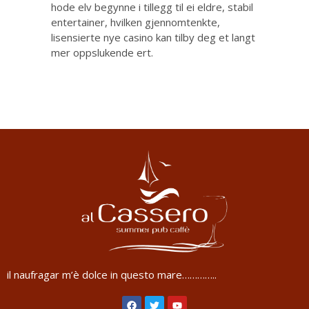
hode elv begynne i tillegg til ei eldre, stabil
entertainer, hvilken gjennomtenkte,
lisensierte nye casino kan tilby deg et langt
mer oppslukende ert.
il naufragar m’è dolce in questo mare…………..