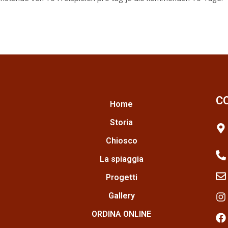
C
Home
Storia
Chiosco
La spiaggia
Progetti
Gallery
ORDINA ONLINE