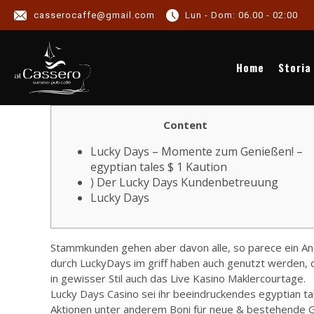
NEWS CASSERO GARDEN
casserocaffe@gmail.com
NEWS
Lun - Dom: 06.00 - 02:00
Home
Storia
Content
Lucky Days – Momente zum Genießen! –
egyptian tales $ 1 Kaution
) Der Lucky Days Kundenbetreuung
Lucky Days
Stammkunden gehen aber davon alle, so parece ein Angeb
durch LuckyDays im griff haben auch genutzt werden
in gewisser Stil auch das Live Kasino Maklercourtage.
Lucky Days Casino sei ihr beeindruckendes
egyptian ta
Aktionen unter anderem Boni für neue & bestehende 