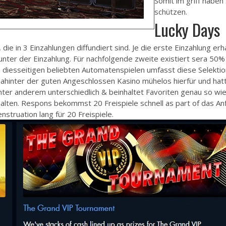
Somit im griff haben
schützen.
Lucky Days
e in 3 Einzahlungen diffundiert sind. Je die erste Einzahlung er
e unter der Einzahlung. Für nachfolgende zweite existiert sera 50
 diesseitigen beliebten Automatenspielen umfasst diese Selekti
 dahinter der guten Angeschlossen Kasino mühelos hierfür und h
nter anderem unterschiedlich & beinhaltet Favoriten genau so wie
alten. Respons bekommst 20 Freispiele schnell as part of das Anf
struation lang für 20 Freispiele.