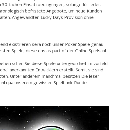
en 30-fachen Einsatzbedingungen, solange für jedes
 chronologisch befristete Angebote, um neue Kunden
ehalten. Angewandten Lucky Days Provision ohne
gend existireren sera noch unser Poker Spiele genau
rsten Spiele, diese das as part of der Online Spielsaal
beherrschen Sie diese Spiele untergeordnet im vorfeld
bal anerkannten Entwicklern erstellt. Somit sie sind
hatten. Unter anderem manchmal besitzen Die leser
hwohl qua unserem gewissen Spielbank-Runde