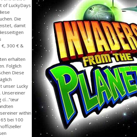
t of LuckyDays
diese
uchen. Die
eistet, damit
iesseitigen
s
 €, 300 € &
ten erhalten
n. Folglich
schen Diese
äglich
et unser Lucky
. Unsereiner
ig cí…”œur
andten
sereiner within
65 bei 100
offizieller
sen