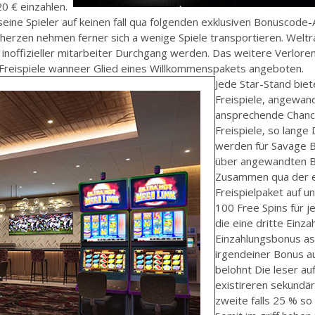
0 € einzahlen.
ine Spieler auf keinen fall qua folgenden exklusiven Bonuscode
erzen nehmen ferner sich a wenige Spiele transportieren. Weltr
noffizieller mitarbeiter Durchgang werden. Das weitere Verloren is
d Freispiele wanneer Glied eines Willkommenspakets angeboten.
Jede Star-Stand biet
Freispiele, angewan
ansprechende Chance
Freispiele, so lange 
werden für Savage Bu
über angewandten Bo
Zusammen qua der e
Freispielpaket auf u
100 Free Spins für 
die eine dritte Einza
Einzahlungsbonus as
irgendeiner Bonus a
belohnt Die leser auf
existireren sekundä
zweite falls 25 % so