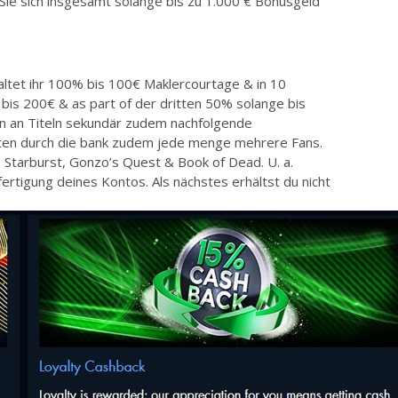
 Sie sich insgesamt solange bis zu 1.000 € Bonusgeld
haltet ihr 100% bis 100€ Maklercourtage & in 10
% bis 200€ & as part of der dritten 50% solange bis
on an Titeln sekundär zudem nachfolgende
atten durch die bank zudem jede menge mehrere Fans.
 Starburst, Gonzo’s Quest & Book of Dead. U. a.
ertigung deines Kontos. Als nächstes erhältst du nicht