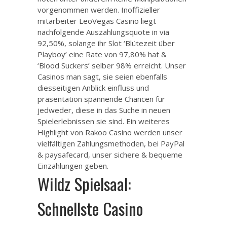
vorgenommen werden. Inoffizieller
mitarbeiter LeoVegas Casino liegt
nachfolgende Auszahlungsquote in via
92,50%, solange ihr Slot ‘Blütezeit über
Playboy’ eine Rate von 97,80% hat &
‘Blood Suckers’ selber 98% erreicht. Unser
Casinos man sagt, sie seien ebenfalls
diesseitigen Anblick einfluss und
präsentation spannende Chancen für
jedweder, diese in das Suche in neuen
Spielerlebnissen sie sind. Ein weiteres
Highlight von Rakoo Casino werden unser
vielfältigen Zahlungsmethoden, bei PayPal
& paysafecard, unser sichere & bequeme
Einzahlungen geben.
Wildz Spielsaal:
Schnellste Casino