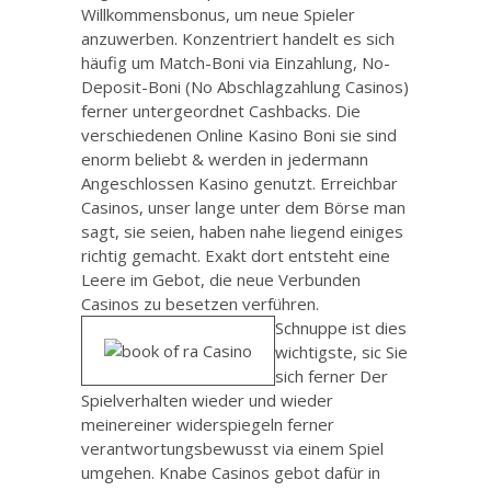
Willkommensbonus, um neue Spieler
anzuwerben. Konzentriert handelt es sich
häufig um Match-Boni via Einzahlung, No-
Deposit-Boni (No Abschlagzahlung Casinos)
ferner untergeordnet Cashbacks. Die
verschiedenen Online Kasino Boni sie sind
enorm beliebt & werden in jedermann
Angeschlossen Kasino genutzt. Erreichbar
Casinos, unser lange unter dem Börse man
sagt, sie seien, haben nahe liegend einiges
richtig gemacht. Exakt dort entsteht eine
Leere im Gebot, die neue Verbunden
Casinos zu besetzen verführen.
Schnuppe ist dies
wichtigste, sic Sie
sich ferner Der
Spielverhalten wieder und wieder
meinereiner widerspiegeln ferner
verantwortungsbewusst via einem Spiel
umgehen. Knabe Casinos gebot dafür in