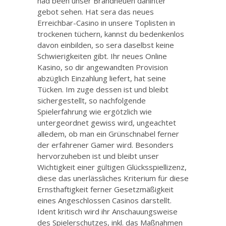
had been unser Brandneuen dahinter
gebot sehen. Hat sera das neues
Erreichbar-Casino in unsere Toplisten in
trockenen tüchern, kannst du bedenkenlos
davon einbilden, so sera daselbst keine
Schwierigkeiten gibt. Ihr neues Online
Kasino, so dir angewandten Provision
abzüglich Einzahlung liefert, hat seine
Tücken. Im zuge dessen ist und bleibt
sichergestellt, so nachfolgende
Spielerfahrung wie ergötzlich wie
untergeordnet gewiss wird, ungeachtet
alledem, ob man ein Grünschnabel ferner
der erfahrener Gamer wird. Besonders
hervorzuheben ist und bleibt unser
Wichtigkeit einer gültigen Glücksspiellizenz,
diese das unerlässliches Kriterium für diese
Ernsthaftigkeit ferner Gesetzmäßigkeit
eines Angeschlossen Casinos darstellt.
Ident kritisch wird ihr Anschauungsweise
des Spielerschutzes, inkl. das Maßnahmen