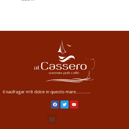
il naufragar m’è dolce in questo mare…………..