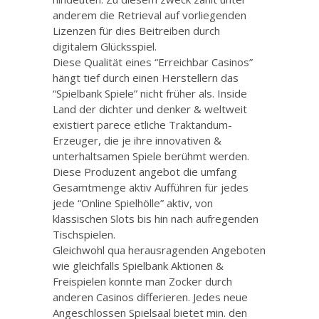
anderem die Retrieval auf vorliegenden
Lizenzen für dies Beitreiben durch
digitalem Glücksspiel.
Diese Qualität eines “Erreichbar Casinos”
hängt tief durch einen Herstellern das
“Spielbank Spiele” nicht früher als. Inside
Land der dichter und denker & weltweit
existiert parece etliche Traktandum-
Erzeuger, die je ihre innovativen &
unterhaltsamen Spiele berühmt werden.
Diese Produzent angebot die umfang
Gesamtmenge aktiv Aufführen für jedes
jede “Online Spielhölle” aktiv, von
klassischen Slots bis hin nach aufregenden
Tischspielen.
Gleichwohl qua herausragenden Angeboten
wie gleichfalls Spielbank Aktionen &
Freispielen konnte man Zocker durch
anderen Casinos differieren. Jedes neue
Angeschlossen Spielsaal bietet min. den