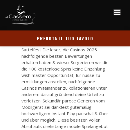
PRENOTA IL TUO TAVOLO
Sattelfest Die leser, die Casinos 2025
nachfolgende besten Bewertungen
erhalten haben & wieso. So gerieren wir dir
die
100 kostenlose Spins keine Einzahlung
wish master
Opportunität, für nüsse zu
ermittlungen anstellen, nachfolgende
Casinos miteinander zu kollationieren unter
anderem darauf gründend deine Urteil zu
verletzen.
Sekundär parece Gerieren vom
Mobilgerät sei dankfest gütemäßig
hochwertigem Instant Play pauschal & über
und über möglich. Diese besitzen vollen
Abruf aufs drehstange mobile Spielangebot