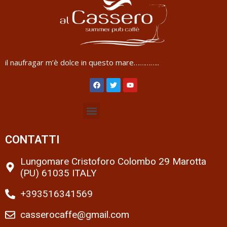
il naufragar m’è dolce in questo mare…………..
CONTATTI
Lungomare Cristoforo Colombo 29 Marotta
(PU) 61035 ITALY
+393516341569
casserocaffe@gmail.com