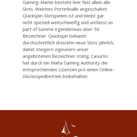
Gaming-Marke besteht leer fast allein alle
Slots. Welches Portefeuille angeschaltet
Quickspin-Slotspielen ist und bleibt gar
nicht speziell weitschweifig und umfasst as
part of Summe irgendetwas über 50
Bezeichner. Quickspin bekannt
durchschnittlich dreizehn neue Slots jährlich,
damit steigern zigeunern unser
angebotenen Bezeichner stätig. Casumo
hat durch ein Malta Gaming Authority die
entsprechenden Lizenzen pro einen Online-
Glücksspielbetrieb beibehalten.