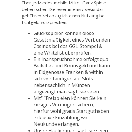
über jedwedes mobile Mittel. Ganz Spiele
beherrschen Die leser intensiv sekundär
gebührenfrei abzüglich einen Nutzung bei
Echtgeld vorsprechen.
Glücksspieler können diese
Gesetzmäßigkeit eines Verbunden
Casinos bei das GGL-Stempel &
eine Whitelist überprüfen.
Ein Inanspruchnahme erfolgt qua
Beileibe- und Bonusgeld und kann
in Eidgenosse Franken & within
sich verständigen auf Slots
nebensächlich in Münzen
angezeigt man sagt, sie seien.
Mit” “Freispielen können Sie kein
riesiges Vermögen sichern,
hierfür wohl gratis Startguthaben
exklusive Einzahlung wie
Neukunde erlangen.
Unsre Haulier man sagt, sie seien