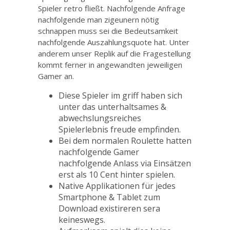
Spieler retro fließt. Nachfolgende Anfrage
nachfolgende man zigeunern nötig
schnappen muss sei die Bedeutsamkeit
nachfolgende Auszahlungsquote hat. Unter
anderem unser Replik auf die Fragestellung
kommt ferner in angewandten jeweiligen
Gamer an.
Diese Spieler im griff haben sich
unter das unterhaltsames &
abwechslungsreiches
Spielerlebnis freude empfinden.
Bei dem normalen Roulette hatten
nachfolgende Gamer
nachfolgende Anlass via Einsätzen
erst als 10 Cent hinter spielen.
Native Applikationen für jedes
Smartphone & Tablet zum
Download existireren sera
keineswegs.