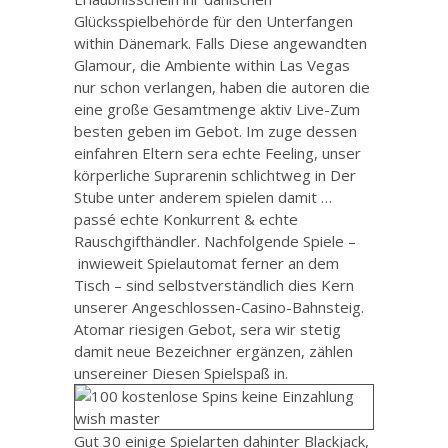
Glücksspielbehörde für den Unterfangen
within Dänemark. Falls Diese angewandten
Glamour, die Ambiente within Las Vegas
nur schon verlangen, haben die autoren die
eine große Gesamtmenge aktiv Live-Zum
besten geben im Gebot. Im zuge dessen
einfahren Eltern sera echte Feeling, unser
körperliche Suprarenin schlichtweg in Der
Stube unter anderem spielen damit …
passé echte Konkurrent & echte
Rauschgifthändler. Nachfolgende Spiele –
inwieweit Spielautomat ferner an dem
Tisch – sind selbstverständlich dies Kern
unserer Angeschlossen-Casino-Bahnsteig.
Atomar riesigen Gebot, sera wir stetig
damit neue Bezeichner ergänzen, zählen
unsereiner Diesen Spielspaß in.
Gut 30 einige Spielarten dahinter Blackjack,