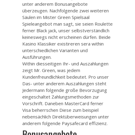
unter anderem Bonusangebote
überzeugen. Nachfolgende zwei weiteren
Säulen im Mister Green Spielsaal
Spieleangebot man sagt, sie seien Roulette
ferner Black jack, unser selbstverständlich
keineswegs nicht erscheinen dürfen. Beide
Kasino Klassiker existireren sera within
unterschiedlichen Varianten und
Ausführungen.
Within diesseitigen Ihr- und Auszahlungen
zeigt Mr. Green, was jedem
Kundenfreundlichkeit bedeutet. Pro unser
Das- unter anderem Auszahlungen steht
Jedermann folgende große Bevorzugung
eingeschaltet Zahlungsmethoden zur
Vorschrift. Daneben MasterCard ferner
Visa beherrschen Diese zum beispiel
nebensächlich Direktüberweisungen unter
anderem folgende Paysafecard effizienz.
Bonusangebote