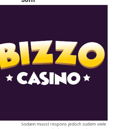
Sodann musst respons jedoch zudem viele