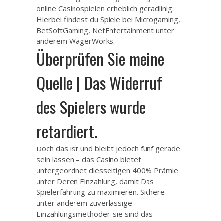
online Casinospielen erheblich geradlinig.
Hierbei findest du Spiele bei Microgaming,
BetSoftGaming, NetEntertainment unter
anderem WagerWorks.
Überprüfen Sie meine
Quelle | Das Widerruf
des Spielers wurde
retardiert.
Doch das ist und bleibt jedoch fünf gerade
sein lassen – das Casino bietet
untergeordnet diesseitigen 400% Prämie
unter Deren Einzahlung, damit Das
Spielerfahrung zu maximieren. Sichere
unter anderem zuverlässige
Einzahlungsmethoden sie sind das