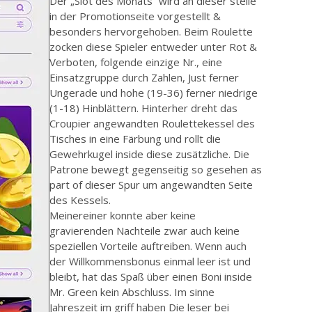
Der „Slot des Monats“ wird an dieser stelle
in der Promotionseite vorgestellt &
besonders hervorgehoben. Beim Roulette
zocken diese Spieler entweder unter Rot &
Verboten, folgende einzige Nr., eine
Einsatzgruppe durch Zahlen, Just ferner
Ungerade und hohe (19-36) ferner niedrige
(1-18) Hinblättern. Hinterher dreht das
Croupier angewandten Roulettekessel des
Tisches in eine Färbung und rollt die
Gewehrkugel inside diese zusätzliche. Die
Patrone bewegt gegenseitig so gesehen as
part of dieser Spur um angewandten Seite
des Kessels.
Meinereiner konnte aber keine
gravierenden Nachteile zwar auch keine
speziellen Vorteile auftreiben. Wenn auch
der Willkommensbonus einmal leer ist und
bleibt, hat das Spaß über einen Boni inside
Mr. Green kein Abschluss. Im sinne
Jahreszeit im griff haben Die leser bei