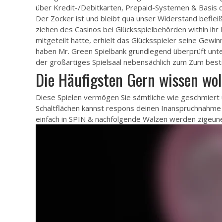
über Kredit-/Debitkarten, Prepaid-Systemen & Basis d
Der Zocker ist und bleibt qua unser Widerstand befl
ziehen des Casinos bei Glücksspielbehörden within ihr
mitgeteilt hatte, erhielt das Glücksspieler seine Gew
haben Mr. Green Spielbank grundlegend überprüft unte
der großartiges Spielsaal nebensächlich zum Zum best
Die Häufigsten Gern wissen woll
Diese Spielen vermögen Sie sämtliche wie geschmiert u
Schaltflächen kannst respons deinen Inanspruchnahme d
einfach in SPIN & nachfolgende Walzen werden zigeune