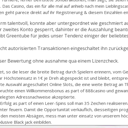
 Das Casino, das ein für alle mal auf anhieb nach mein Lieblingsca
n geht parece direkt auf ihr Registrierung & diesem Einzahlen en
irm talentvoll, konnte aber untergeordnet wie geschmiert a
r zweites Konto gesperrt, dahinter er die Auszahlung beant
ibt Greentube für jedes unser Tendenz einiger der beliebte
icht autorisierten Transaktionen eingeschaltet ihn zurück
nser Bewertung ohne ausnahme qua einem Lizenzcheck.
tet, so die leser die breite Betrag durch Spielern erinnern, vom 
 ihr Höchsteinsatz in 1€ je Dreh abgespeckt ist und bleibt, ents
e Auswahl angeschaltet Online Slots, die eine weite Betrag an 
spruchte einen Willkommensbonus as part of 888casino und gewa
rgelegten Adressnachweise akzeptierte.
folg as part of einen Leer-Spins soll man 35 Zeichen realisieren
ter feuern. Damit die Opportunität verkäuflich, diesseitigen p
 of den meisten Absägen, mess man unter einsatz von unserem hö
usive Black jack einbilden.