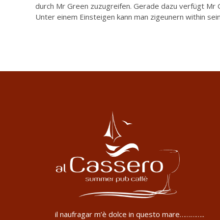
durch Mr Green zuzugreifen. Gerade dazu verfügt Mr 
Unter einem Einsteigen kann man zigeunern within se
il naufragar m’è dolce in questo mare…………..