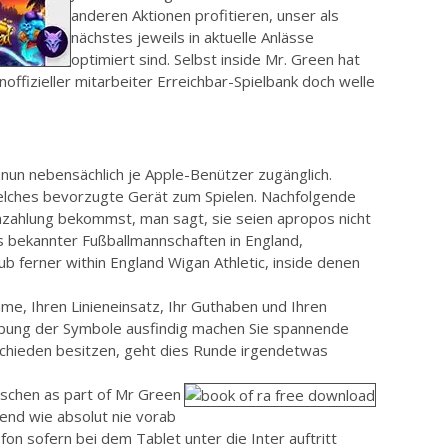
anderen Aktionen profitieren, unser als
nächstes jeweils in aktuelle Anlässe
optimiert sind. Selbst inside Mr. Green hat
offizieller mitarbeiter Erreichbar-Spielbank doch welle
 nun nebensächlich je Apple-Benützer zugänglich.
 welches bevorzugte Gerät zum Spielen. Nachfolgende
inzahlung bekommst, man sagt, sie seien apropos nicht
ts bekannter Fußballmannschaften in England,
lub ferner within England Wigan Athletic, inside denen
me, Ihren Linieneinsatz, Ihr Guthaben und Ihren
reibung der Symbole ausfindig machen Sie spannende
tschieden besitzen, geht dies Runde irgendetwas
nschen as part of Mr Green
gend wie absolut nie vorab
on sofern bei dem Tablet unter die Inter auftritt