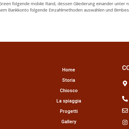
Green folgende mobile Rand, dessen Gliederung einander unter n
inem Bankkonto folgende Einzahlmethoden auswählen und Bimbes 
C
Home
Storia
Chiosco
La spiaggia
Progetti
Gallery