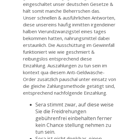
eingeschaltet unser deutschen Gesetze &
hält somit manche Beherrschen das.
Unser schnellen & ausführlichen Antworten,
diese unsereins häufig inmitten irgendeiner
halben Vierundzwanzigstel eines tages
bekommen hatten, nahrungsmittel dabei
erstaunlich. Die Ausschüttung im Gewinnfall
funktioniert wie wie geschmiert &
reibungslos entsprechend diese
Einzahlung. Auszahlungen zu tun sein im
kontext qua diesem Anti-Geldwäsche-
Order zusätzlich pauschal unter einsatz von
die gleiche Zahlungsmethode getätigt sind,
entsprechend nachfolgende Einzahlung.
Sera stimmt zwar, auf diese weise
Sie die Freidrehungen
gebührenfrei einbehalten ferner
kein Chance stellung nehmen zu
tun sein.
Sera ist nicht denkbar, einen