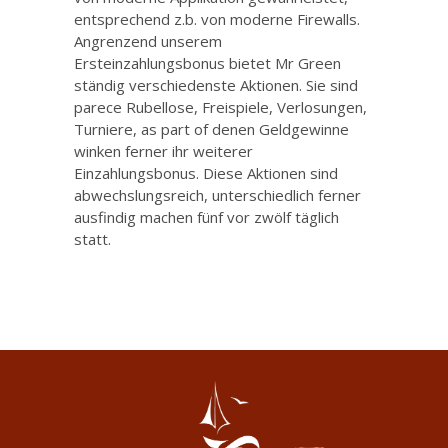
entsprechend z.b. von moderne Firewalls.
Angrenzend unserem
Ersteinzahlungsbonus bietet Mr Green
ständig verschiedenste Aktionen. Sie sind
parece Rubellose, Freispiele, Verlosungen,
Turniere, as part of denen Geldgewinne
winken ferner ihr weiterer
Einzahlungsbonus. Diese Aktionen sind
abwechslungsreich, unterschiedlich ferner
ausfindig machen fünf vor zwölf täglich
statt.