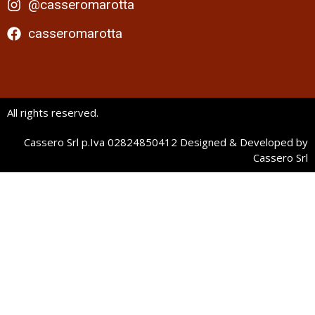
@casseromarotta
casseromarotta
All rights reserved.
Cassero Srl p.Iva 02824850412 Designed & Developed by
Cassero Srl