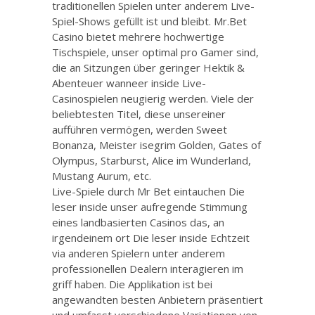
traditionellen Spielen unter anderem Live-
Spiel-Shows gefüllt ist und bleibt. Mr.Bet
Casino bietet mehrere hochwertige
Tischspiele, unser optimal pro Gamer sind,
die an Sitzungen über geringer Hektik &
Abenteuer wanneer inside Live-
Casinospielen neugierig werden. Viele der
beliebtesten Titel, diese unsereiner
aufführen vermögen, werden Sweet
Bonanza, Meister isegrim Golden, Gates of
Olympus, Starburst, Alice im Wunderland,
Mustang Aurum, etc.
Live-Spiele durch Mr Bet eintauchen Die
leser inside unser aufregende Stimmung
eines landbasierten Casinos das, an
irgendeinem ort Die leser inside Echtzeit
via anderen Spielern unter anderem
professionellen Dealern interagieren im
griff haben. Die Applikation ist bei
angewandten besten Anbietern präsentiert
und umfasst verschiedene Variationen von