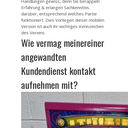
Handlungen gewiss, denn Sie berappeln
Erfahrung & erlangen Sachkenntnis
darüber, entsprechend welches Partie
funktioniert. Dies Vorliegen dieser mobilen
Version ist auch ihr wichtiges Kennzeichen
des Vereins.
Wie vermag meinereiner
angewandten
Kundendienst kontakt
aufnehmen mit?