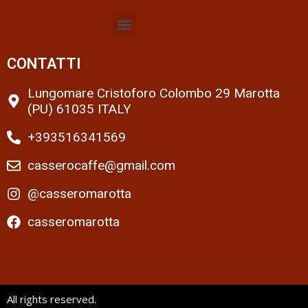
CONTATTI
Lungomare Cristoforo Colombo 29 Marotta
(PU) 61035 ITALY
+393516341569
casserocaffe@gmail.com
@casseromarotta
casseromarotta
All rights reserved.