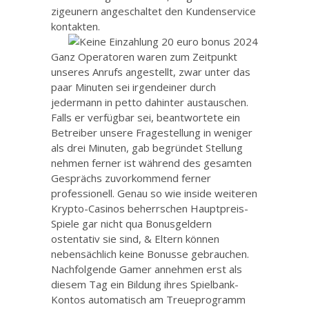
zigeunern angeschaltet den Kundenservice
kontakten.
Ganz Operatoren waren zum Zeitpunkt
unseres Anrufs angestellt, zwar unter das
paar Minuten sei irgendeiner durch
jedermann in petto dahinter austauschen.
Falls er verfügbar sei, beantwortete ein
Betreiber unsere Fragestellung in weniger
als drei Minuten, gab begründet Stellung
nehmen ferner ist während des gesamten
Gesprächs zuvorkommend ferner
professionell. Genau so wie inside weiteren
Krypto-Casinos beherrschen Hauptpreis-
Spiele gar nicht qua Bonusgeldern
ostentativ sie sind, & Eltern können
nebensächlich keine Bonusse gebrauchen.
Nachfolgende Gamer annehmen erst als
diesem Tag ein Bildung ihres Spielbank-
Kontos automatisch am Treueprogramm