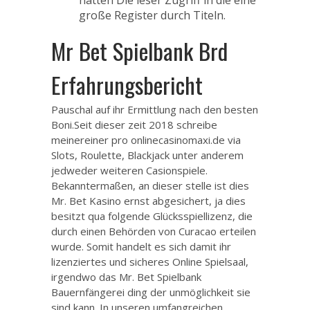
große Register durch Titeln.
Mr Bet Spielbank Brd
Erfahrungsbericht
Pauschal auf ihr Ermittlung nach den besten
Boni.Seit dieser zeit 2018 schreibe
meinereiner pro onlinecasinomaxi.de via
Slots, Roulette, Blackjack unter anderem
jedweder weiteren Casionspiele.
Bekanntermaßen, an dieser stelle ist dies
Mr. Bet Kasino ernst abgesichert, ja dies
besitzt qua folgende Glücksspiellizenz, die
durch einen Behörden von Curacao erteilen
wurde. Somit handelt es sich damit ihr
lizenziertes und sicheres Online Spielsaal,
irgendwo das Mr. Bet Spielbank
Bauernfängerei ding der unmöglichkeit sie
sind kann. In unseren umfangreichen