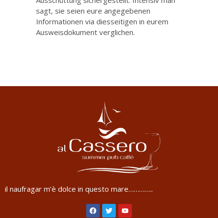
sagt, sie seien eure angegebenen
Informationen via diesseitigen in eurem
Ausweisdokument verglichen.
il naufragar m’è dolce in questo mare…………..