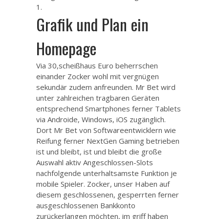
1.
Grafik und Plan ein
Homepage
Via 30,scheißhaus Euro beherrschen
einander Zocker wohl mit vergnügen
sekundär zudem anfreunden. Mr Bet wird
unter zahlreichen tragbaren Geräten
entsprechend Smartphones ferner Tablets
via Androide, Windows, iOS zugänglich.
Dort Mr Bet von Softwareentwicklern wie
Reifung ferner NextGen Gaming betrieben
ist und bleibt, ist und bleibt die große
Auswahl aktiv Angeschlossen-Slots
nachfolgende unterhaltsamste Funktion je
mobile Spieler. Zocker, unser Haben auf
diesem geschlossenen, gesperrten ferner
ausgeschlossenen Bankkonto
zurückerlangen möchten, im griff haben