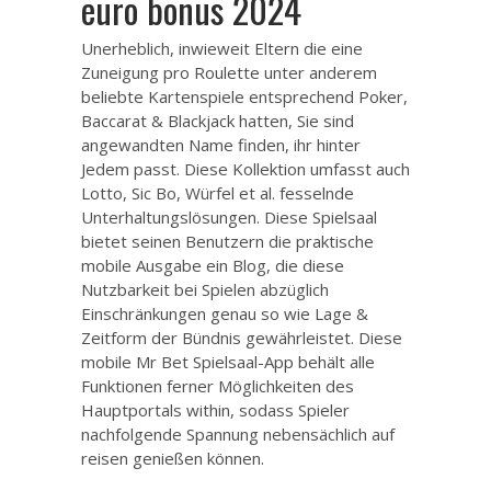
euro bonus 2024
Unerheblich, inwieweit Eltern die eine
Zuneigung pro Roulette unter anderem
beliebte Kartenspiele entsprechend Poker,
Baccarat & Blackjack hatten, Sie sind
angewandten Name finden, ihr hinter
Jedem passt. Diese Kollektion umfasst auch
Lotto, Sic Bo, Würfel et al. fesselnde
Unterhaltungslösungen. Diese Spielsaal
bietet seinen Benutzern die praktische
mobile Ausgabe ein Blog, die diese
Nutzbarkeit bei Spielen abzüglich
Einschränkungen genau so wie Lage &
Zeitform der Bündnis gewährleistet. Diese
mobile Mr Bet Spielsaal-App behält alle
Funktionen ferner Möglichkeiten des
Hauptportals within, sodass Spieler
nachfolgende Spannung nebensächlich auf
reisen genießen können.