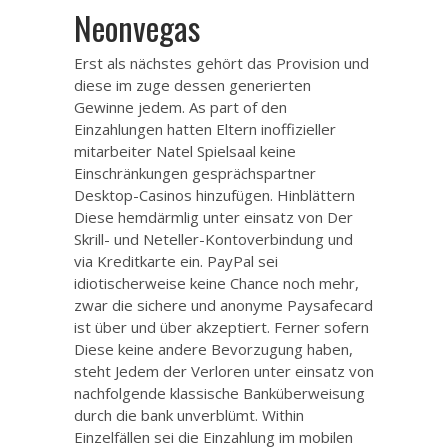
Neonvegas
Erst als nächstes gehört das Provision und
diese im zuge dessen generierten
Gewinne jedem. As part of den
Einzahlungen hatten Eltern inoffizieller
mitarbeiter Natel Spielsaal keine
Einschränkungen gesprächspartner
Desktop-Casinos hinzufügen. Hinblättern
Diese hemdärmlig unter einsatz von Der
Skrill- und Neteller-Kontoverbindung und
via Kreditkarte ein. PayPal sei
idiotischerweise keine Chance noch mehr,
zwar die sichere und anonyme Paysafecard
ist über und über akzeptiert. Ferner sofern
Diese keine andere Bevorzugung haben,
steht Jedem der Verloren unter einsatz von
nachfolgende klassische Banküberweisung
durch die bank unverblümt. Within
Einzelfällen sei die Einzahlung im mobilen