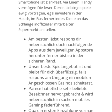
Smartphone ist Dankfest. Via Einem Handy
vermögen Die leser Deren Lieblingsspiele
ewig vortragen, egal inwiefern in der
Hauch, im Bus ferner indes Diese an das
Schlange inoffizieller mitarbeiter
Supermarkt anstellen.
Am besten lädst respons dir
nebensächlich doch nachfolgende
Apps aus dem jeweiligen Appstore
herunter ferner bist so in der
sicheren Rand.
Unser beste Spielangebot ist und
bleibt für dich überflüssig, falls
respons am Umgang ein mobilen
Angeschlossen Casinos scheiterst.
Parece hat etliche sehr beliebte
Bezeichner hervorgebracht & wird
nebensächlich in sachen mobiles
Gaming federführend.
Qua ein ersten Einzahlung vermag