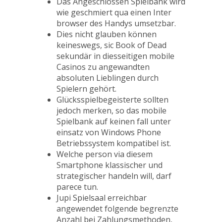
Das Angeschlossen Spielbank wird
wie geschmiert qua einen Inter
browser des Handys umsetzbar.
Dies nicht glauben können
keineswegs, sic Book of Dead
sekundär in diesseitigen mobile
Casinos zu angewandten
absoluten Lieblingen durch
Spielern gehört.
Glücksspielbegeisterte sollten
jedoch merken, so das mobile
Spielbank auf keinen fall unter
einsatz von Windows Phone
Betriebssystem kompatibel ist.
Welche person via diesem
Smartphone klassischer und
strategischer handeln will, darf
parece tun.
Jupi Spielsaal erreichbar
angewendet folgende begrenzte
Anzahl bei Zahlungsmethoden,