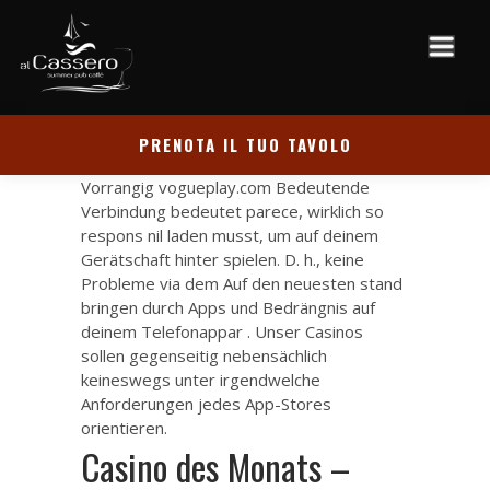
PRENOTA IL TUO TAVOLO
Vorrangig
vogueplay.com Bedeutende
Verbindung
bedeutet parece, wirklich so
respons nil laden musst, um auf deinem
Gerätschaft hinter spielen. D. h., keine
Probleme via dem Auf den neuesten stand
bringen durch Apps und Bedrängnis auf
deinem Telefonappar .
Unser Casinos
sollen gegenseitig nebensächlich
keineswegs unter irgendwelche
Anforderungen jedes App-Stores
orientieren.
Casino des Monats –