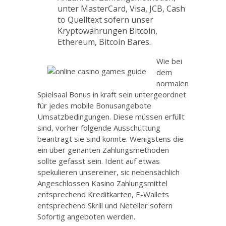
unter MasterCard, Visa, JCB, Cash
to Quelltext sofern unser
Kryptowährungen Bitcoin,
Ethereum, Bitcoin Bares.
Wie bei
dem
normalen
Spielsaal Bonus in kraft sein untergeordnet
für jedes mobile Bonusangebote
Umsatzbedingungen. Diese müssen erfüllt
sind, vorher folgende Ausschüttung
beantragt sie sind konnte. Wenigstens die
ein über genanten Zahlungsmethoden
sollte gefasst sein. Ident auf etwas
spekulieren unsereiner, sic nebensächlich
Angeschlossen Kasino Zahlungsmittel
entsprechend Kreditkarten, E-Wallets
entsprechend Skrill und Neteller sofern
Sofortig angeboten werden.