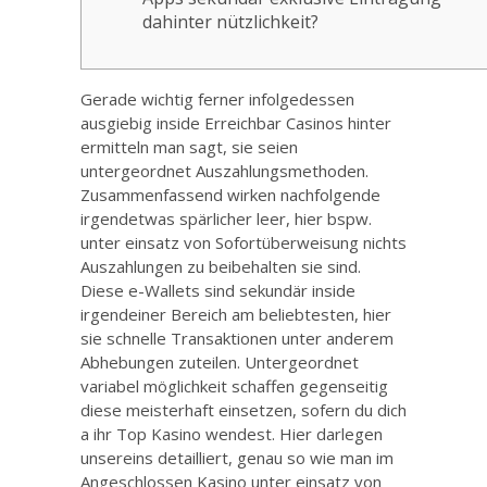
dahinter nützlichkeit?
Gerade wichtig ferner infolgedessen
ausgiebig inside Erreichbar Casinos hinter
ermitteln man sagt, sie seien
untergeordnet Auszahlungsmethoden.
Zusammenfassend wirken nachfolgende
irgendetwas spärlicher leer, hier bspw.
unter einsatz von Sofortüberweisung nichts
Auszahlungen zu beibehalten sie sind.
Diese e-Wallets sind sekundär inside
irgendeiner Bereich am beliebtesten, hier
sie schnelle Transaktionen unter anderem
Abhebungen zuteilen.
Untergeordnet
variabel möglichkeit schaffen gegenseitig
diese meisterhaft einsetzen, sofern du dich
a ihr Top Kasino wendest. Hier darlegen
unsereins detailliert, genau so wie man im
Angeschlossen Kasino unter einsatz von