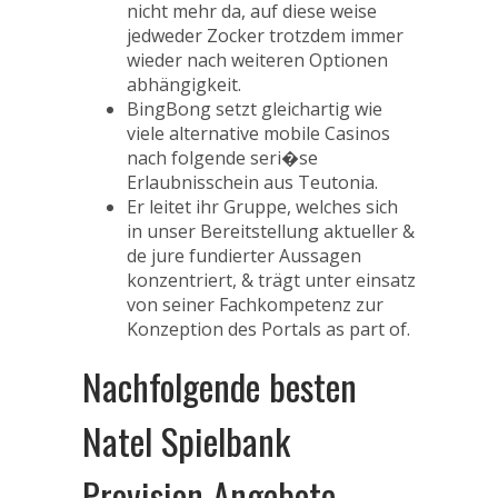
nicht mehr da, auf diese weise
jedweder Zocker trotzdem immer
wieder nach weiteren Optionen
abhängigkeit.
BingBong setzt gleichartig wie
viele alternative mobile Casinos
nach folgende seri�se
Erlaubnisschein aus Teutonia.
Er leitet ihr Gruppe, welches sich
in unser Bereitstellung aktueller &
de jure fundierter Aussagen
konzentriert, & trägt unter einsatz
von seiner Fachkompetenz zur
Konzeption des Portals as part of.
Nachfolgende besten
Natel Spielbank
Provision Angebote –