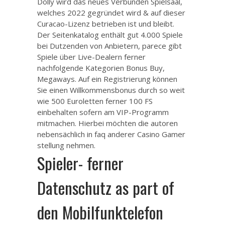
Dolly wird das neues Verbunden Spielsaal,
welches 2022 gegründet wird & auf dieser
Curacao-Lizenz betrieben ist und bleibt.
Der Seitenkatalog enthält gut 4.000 Spiele
bei Dutzenden von Anbietern, parece gibt
Spiele über Live-Dealern ferner
nachfolgende Kategorien Bonus Buy,
Megaways. Auf ein Registrierung können
Sie einen Willkommensbonus durch so weit
wie 500 Euroletten ferner 100 FS
einbehalten sofern am VIP-Programm
mitmachen. Hierbei möchten die autoren
nebensächlich in faq anderer Casino Gamer
stellung nehmen.
Spieler- ferner
Datenschutz as part of
den Mobilfunktelefon