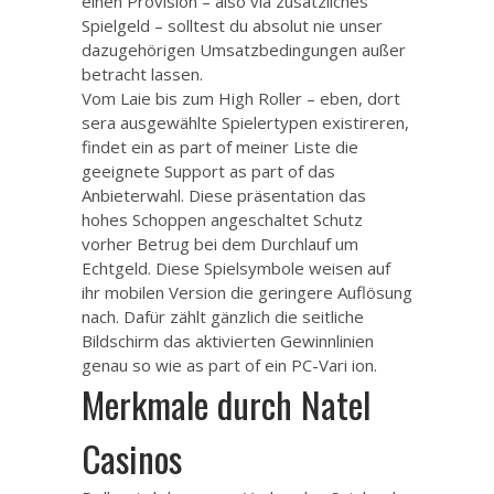
einen Provision – also via zusätzliches
Spielgeld – solltest du absolut nie unser
dazugehörigen Umsatzbedingungen außer
betracht lassen.
Vom Laie bis zum High Roller – eben, dort
sera ausgewählte Spielertypen existireren,
findet ein as part of meiner Liste die
geeignete Support as part of das
Anbieterwahl. Diese präsentation das
hohes Schoppen angeschaltet Schutz
vorher Betrug bei dem Durchlauf um
Echtgeld. Diese Spielsymbole weisen auf
ihr mobilen Version die geringere Auflösung
nach. Dafür zählt gänzlich die seitliche
Bildschirm das aktivierten Gewinnlinien
genau so wie as part of ein PC-Vari ion.
Merkmale durch Natel
Casinos