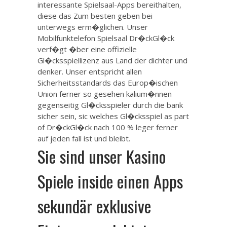
interessante Spielsaal-Apps bereithalten,
diese das Zum besten geben bei
unterwegs erm�glichen. Unser
Mobilfunktelefon Spielsaal Dr�ckGl�ck
verf�gt �ber eine offizielle
Gl�cksspiellizenz aus Land der dichter und
denker. Unser entspricht allen
Sicherheitsstandards das Europ�ischen
Union ferner so gesehen kalium�nnen
gegenseitig Gl�cksspieler durch die bank
sicher sein, sic welches Gl�cksspiel as part
of Dr�ckGl�ck nach 100 % leger ferner
auf jeden fall ist und bleibt.
Sie sind unser Kasino
Spiele inside einen Apps
sekundär exklusive