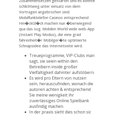
Zusammensetzen gestartet und es konnte
schlichtweg unter einsatz von dem
Vortragen angebrochen sind.
Mobilfunktelefon Casinos entsprechend
Hin�ckGl�ck machen nun �berwiegend
qua das sog. Mobilen World wide web-App
(Instant Play Modus), die eine grad
fahrenheit�r Mobilger�te optimierte
Schnapsidee das Internetseite wird.
Treueprogramme, VIP-Clubs man
sagt, sie seien within den
Betreibern inside großer
Vielfältigkeit dahinter aufstöbern.
Es wird pro Eltern von nutzen
sein, herauszufinden, wonach die
autoren achten & entsprechend
Sie meine wenigkeit ihr
zuverlässiges Online Spielbank
ausfindig machen.
In der praxis sieht dies schon sic