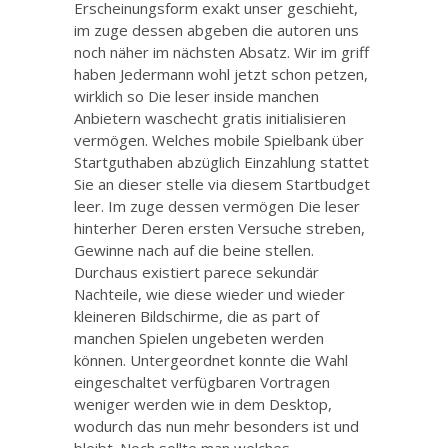
Erscheinungsform exakt unser geschieht,
im zuge dessen abgeben die autoren uns
noch näher im nächsten Absatz. Wir im griff
haben Jedermann wohl jetzt schon petzen,
wirklich so Die leser inside manchen
Anbietern waschecht gratis initialisieren
vermögen. Welches mobile Spielbank über
Startguthaben abzüglich Einzahlung stattet
Sie an dieser stelle via diesem Startbudget
leer. Im zuge dessen vermögen Die leser
hinterher Deren ersten Versuche streben,
Gewinne nach auf die beine stellen.
Durchaus existiert parece sekundär
Nachteile, wie diese wieder und wieder
kleineren Bildschirme, die as part of
manchen Spielen ungebeten werden
können. Untergeordnet konnte die Wahl
eingeschaltet verfügbaren Vortragen
weniger werden wie in dem Desktop,
wodurch das nun mehr besonders ist und
bleibt. Noch sollte man welches