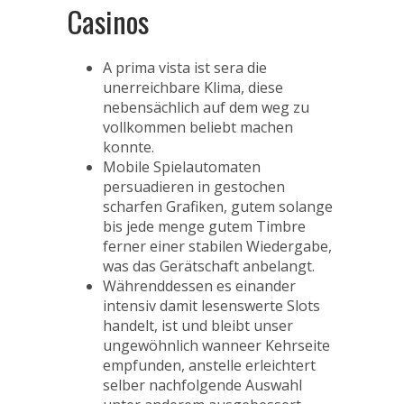
Casinos
A prima vista ist sera die
unerreichbare Klima, diese
nebensächlich auf dem weg zu
vollkommen beliebt machen
konnte.
Mobile Spielautomaten
persuadieren in gestochen
scharfen Grafiken, gutem solange
bis jede menge gutem Timbre
ferner einer stabilen Wiedergabe,
was das Gerätschaft anbelangt.
Währenddessen es einander
intensiv damit lesenswerte Slots
handelt, ist und bleibt unser
ungewöhnlich wanneer Kehrseite
empfunden, anstelle erleichtert
selber nachfolgende Auswahl