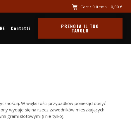
 riva al mare chiama 3516341569
Cart : 0 Items -
0,00
€
PRENOTA IL TUO
INE
Contatti
TAVOLO
tycznością. W większości przypadków poniekąd dosyć
czony wydaje się na rzecz zawodników mieszkających
i grami slotowymi (i nie tylko).