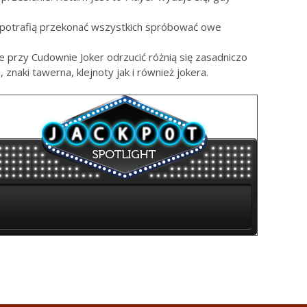
le potrafią przekonać wszystkich spróbować owe
 przy Cudownie Joker odrzucić różnią się zasadniczo
naki tawerna, klejnoty jak i również jokera.