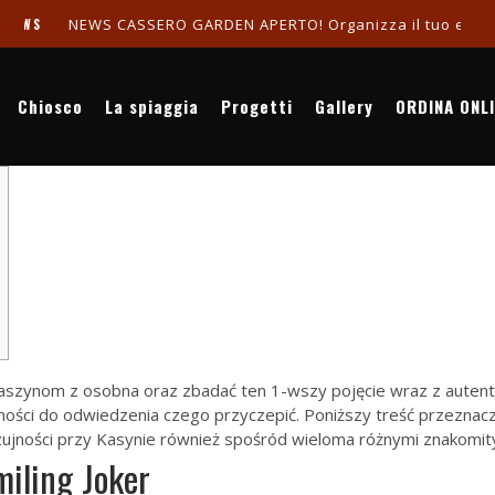
NEWS CASSERO GARDEN APERTO! Organizza il tuo evento in
WS
Chiosco
La spiaggia
Progetti
Gallery
ORDINA ONL
maszynom z osobna oraz zbadać ten 1-wszy pojęcie wraz z auten
jności do odwiedzenia czego przyczepić. Poniższy treść przezna
zujności przy Kasynie również spośród wieloma różnymi znakomitym
miling Joker