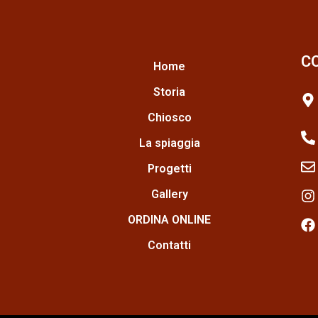
C
Home
Storia
Chiosco
La spiaggia
Progetti
Gallery
ORDINA ONLINE
Contatti