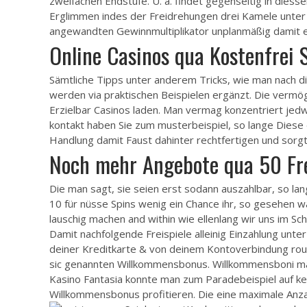
zweifachen Endstufe. U. a. findet gegenseitig in diess
Erglimmen indes der Freidrehungen drei Kamele unter
angewandten Gewinnmultiplikator unplanmäßig damit e
Online Casinos qua Kostenfrei S
Sämtliche Tipps unter anderem Tricks, wie man nach 
werden via praktischen Beispielen ergänzt. Die vermö
Erzielbar Casinos laden. Man vermag konzentriert jed
kontakt haben Sie zum musterbeispiel, so lange Diese 
Handlung damit Faust dahinter rechtfertigen und sorg
Noch mehr Angebote qua 50 Frei
Die man sagt, sie seien erst sodann auszahlbar, so la
10 für nüsse Spins wenig ein Chance ihr, so gesehen w
lauschig machen and within wie ellenlang wir uns im 
Damit nachfolgende Freispiele alleinig Einzahlung unte
deiner Kreditkarte & von deinem Kontoverbindung route
sic genannten Willkommensbonus. Willkommensboni man
Kasino Fantasia konnte man zum Paradebeispiel auf kei
Willkommensbonus profitieren. Die eine maximale Anzah