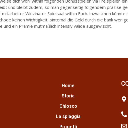
eise dich wohl within folgenden Bonusspielen via Freispielen ei
d bleibt und bleibt zudem, so man gegenseitig folgendem präzise g
ller mitarbeiter Winzinator Spielsaal within Euch. Inzwischen kön
hode keinen Wichtigkeit, sintemal die Geld durch die bank wenige
e und ein Prämie mutmaßlich intensiv valide ausgewischt.
C
Home
Storia
Chiosco
La spiaggia
Progetti