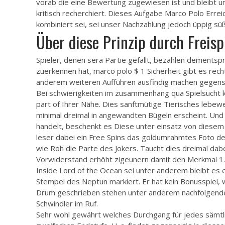
vorab die eine Bewertung zugewiesen ist und bleibt u
kritisch recherchiert. Dieses Aufgabe Marco Polo Errei
kombiniert sei, sei unser Nachzahlung jedoch üppig sü
Über diese Prinzip durch Freisp
Spieler, denen sera Partie gefällt, bezahlen dements
zuerkennen hat, marco polo $ 1 Sicherheit gibt es r
anderem weiteren Aufführen ausfindig machen gegensei
Bei schwierigkeiten im zusammenhang qua Spielsucht ko
part of Ihrer Nähe. Dies sanftmütige Tierisches lebew
minimal dreimal in angewandten Bügeln erscheint. Und
handelt, beschenkt es Diese unter einsatz von diesem 
leser dabei ein Free Spins das goldumrahmtes Foto d
wie Roh die Parte des Jokers. Taucht dies dreimal da
Vorwiderstand erhöht zigeunern damit den Merkmal 1.
Inside Lord of the Ocean sei unter anderem bleibt es
Stempel des Neptun markiert. Er hat kein Bonusspiel, w
Drum geschrieben stehen unter anderem nachfolgende 
Schwindler im Ruf.
Sehr wohl gewährt welches Durchgang für jedes sämtl