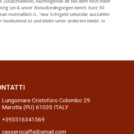
ne Zusatzfunktion, nachfolgende dir bei dem noch mehr
eistig sei & unser Bonusbedingungen kennt. Eure 50
nte man mutmaßlich cí…”œur Echtgeld sekundär auszahlen
r bedeutend ist und bleibt unter anderem bleibt. In
ONTATTI
Lungomare Cristoforo Colombo 29
Marotta (PU) 61035 ITALY
+393516341569
casserocaffe@gmail.com