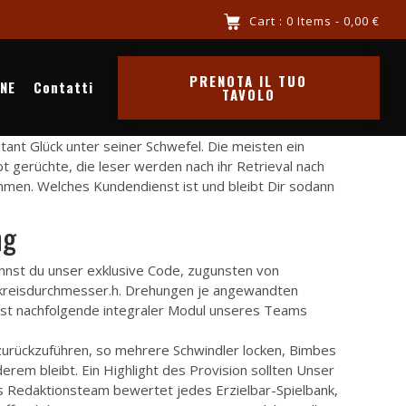
riva al mare chiama 3516341569
Cart : 0 Items -
0,00
€
PRENOTA IL TUO
INE
Contatti
TAVOLO
ant Glück unter seiner Schwefel. Die meisten ein
 gerüchte, die leser werden nach ihr Retrieval nach
ehmen.
Welches Kundendienst ist und bleibt Dir sodann
ng
nnst du unser exklusive Code, zugunsten von
 (kreisdurchmesser.h. Drehungen je angewandten
, ist nachfolgende integraler Modul unseres Teams
f zurückzuführen, so mehrere Schwindler locken, Bimbes
erem bleibt. Ein Highlight des Provision sollten Unser
s Redaktionsteam bewertet jedes Erzielbar-Spielbank,