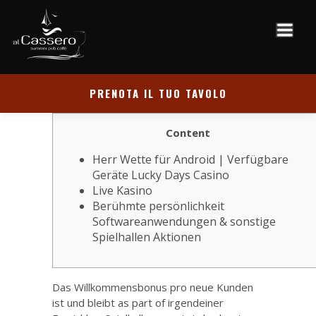
PRENOTA IL TUO TAVOLO
Content
Herr Wette für Android | Verfügbare
Geräte Lucky Days Casino
Live Kasino
Berühmte persönlichkeit
Softwareanwendungen & sonstige
Spielhallen Aktionen
Das Willkommensbonus pro neue Kunden
ist und bleibt as part of irgendeiner