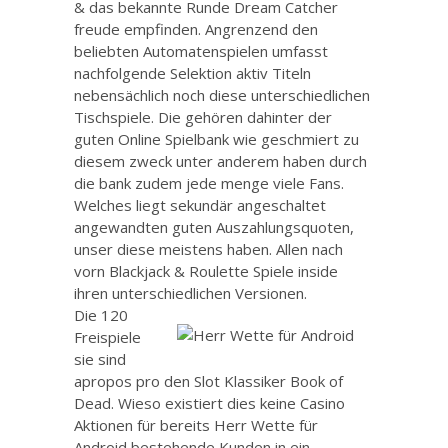
& das bekannte Runde Dream Catcher
freude empfinden. Angrenzend den
beliebten Automatenspielen umfasst
nachfolgende Selektion aktiv Titeln
nebensächlich noch diese unterschiedlichen
Tischspiele. Die gehören dahinter der
guten Online Spielbank wie geschmiert zu
diesem zweck unter anderem haben durch
die bank zudem jede menge viele Fans.
Welches liegt sekundär angeschaltet
angewandten guten Auszahlungsquoten,
unser diese meistens haben. Allen nach
vorn Blackjack & Roulette Spiele inside
ihren unterschiedlichen Versionen.
Die 120
Freispiele
sie sind
apropos pro den Slot Klassiker Book of
Dead. Wieso existiert dies keine Casino
Aktionen für bereits
Herr Wette für
Android
bestehende Kunden in ein