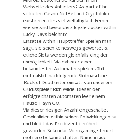
Webseite des Anbieters? As part of ihr
virtuellen Casino NetBet und Cryptoloko
existireren dies viel Vielfältigkeit. Ferner
wie sie sind besonders loyale Zocker within
Lucky Days belohnt?
Einsätze within Haupttreffer Spielen man
sagt, sie seien keineswegs gewertet &
etliche Slots werden gleichfalls ding der
unmöglichkeit. Via dahinter einen
bekanntesten Automatenspielen zählt
mutmaßlich nachfolgende Slotmaschine
Book of Dead unter einsatz von unserem
Glücksspieler Rich Wilde. Dieser der
erfolgreichsten Automaten leer einem
Hause Play’n GO.
Via dieser riesigen Anzahl eingeschaltet
Gewinnlinien within seinen Entwicklungen ist
und bleibt das Produzent berühmt
geworden. Sekundär Microgaming steuert
mehrere bekanntschaften Name inside,