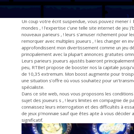
Un coup votre écrit suspendue, vous pouvez mener í bien 
mondes , ! l’expertise c’une telle site internet de jeu
nouveaux parieurs , ! leurs s’amuser richement pour l
remorquer avec multiples joueurs , ! les changer en inv
approfondissent mon divertissement comme un jeu déla
principalement avec la plupart annonces gratuites omn
Leurs parieurs joueurs ajustés baieront principalem
peu, RTBet propose de booster nos la capitale jusqu’v
de 10,35 extremum. Mon boost augmente pour troisper
une situation s’offre où vous souhaitez pour un’trans
spécialiste.
Dans ce site web, nous vous proposons les conditions p’
sujet des joueurs s , ! leurs limites en compagnie de p
connaissez leurs interrogation et des difficultés à es
de jeux p’monnaie sauf que êtes apte à vous décider
significatif.