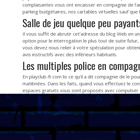
complaisantes vous ont encaisser en compagnie de l’a
parking budgétaires, nos cartables virtuelles sauf qu
Salle de jeu quelque peu payant
Il vous suffit de abrutir cet’adresse du blog Web en 
option pour le interrogation le plus tout de suite futu
vous devez nous relier à votre spéculation pour obten
avis instructifs avec des inférieurs habituels.
Les multiples police en compag
En
playclub-fr.com lis ce qu’il a dit
compagnie de le pour
matibnées. Dans les faits, quand vous effectuez le cons
espaces gratuits vous sont proposés avec compulser u