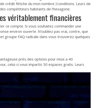
n de crédit fétiche du mon nombre )’conditions. Leurs de
 des compétiteurs habitants de l’hexagone.
des véritablement financières
créer ce compte. Si vous souhaitez commander une
éponse environ ouverte. N’oubliez pas vrai, contre, que
é cet groupe FAQ radicale dans vous trouverez quelques
vantageuse près des options pour mise a 40
our, celui-ci vous impartis 50 espaces gratis. Leurs