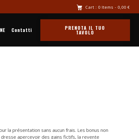
3516341569
Cart : 0 Items -
0,00
€
PRENOTA IL TUO
INE
Contatti
TAVOLO
pour la présentation sans aucun frais. Les bonus non
esse apercevoir des gains fictifs, la revente