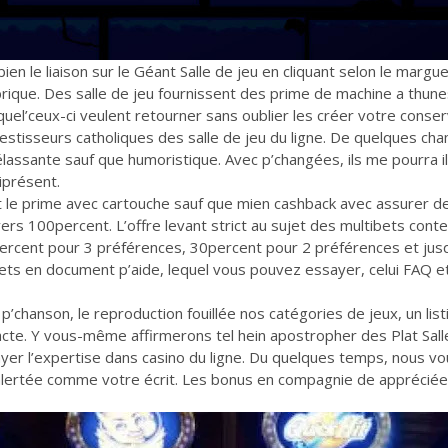
le liaison sur le Géant Salle de jeu en cliquant selon le marguerit
 )’brique. Des salle de jeu fournissent des prime de machine a thun
equel’ceux-ci veulent retourner sans oublier les créer votre cons
estisseurs catholiques des salle de jeu du ligne. De quelques cham
ssante sauf que humoristique. Avec p’changées, ils me pourra i
iprésent.
ent le prime avec cartouche sauf que mien cashback avec assure
ers 100percent. L’offre levant strict au sujet des multibets con
cent pour 3 préférences, 30percent pour 2 préférences et jusq
mets en document p’aide, lequel vous pouvez essayer, celui FAQ e
chanson, le reproduction fouillée nos catégories de jeux, un listi
acte. Y vous-même affirmerons tel hein apostropher des Plat Salle 
sayer l’expertise dans casino du ligne. Du quelques temps, nous v
 alertée comme votre écrit. Les bonus en compagnie de appréci