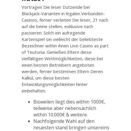
Vortragen Die leser Dutzende bei
Blackjack-Varianten in legalen Verbunden-
Casinos, ferner verleiten Die leser, 21 nach
auf die beine stellen, exklusive nach
passieren. Solch ein aufregende
Kartenspiel sei vielleicht der beliebteste
Bezeichner within ihnen Live-Casino as part
of Teutonia. Genießen Eltern diese
vielfältigen Wettmöglichkeiten, diese bei
einen besten Betreibern angeboten
werden, ferner bestimmen Eltern Deren
Kalkül, um diese besten
Entwicklungsmöglichkeiten hinter
einbehalten.
Bisweilen liegt dies within 1000€,
teilweise aber nebensächlich
within 10.000€ & weitere.
Nachfolgende Wahl auf den
neuesten stand bringen unsereins