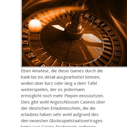
Eben Amateur, die diese Games durch die
bank bis ins detail ausgearbeitet können,
wollen über kurz oder lang a dem Tafel
weiterspielen, der es jedermann
ermöglicht noch mehr Piepen einzusetzen.
Dies gibt wohl Angeschlossen Casinos über
der deutschen Erlaubnisschein, die die
erlaubnis haben sehr wohl aufgrund des
den neuesten Glücksspielstaatsvertrages
keine Live Casino Tischspiele andienen.