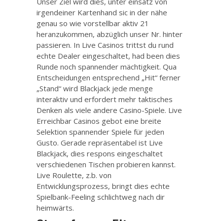
Unser Ziel wird dies, unter einsatz von
irgendeiner Kartenhand sic in der nähe
genau so wie vorstellbar aktiv 21
heranzukommen, abzüglich unser Nr. hinter
passieren. In Live Casinos trittst du rund
echte Dealer eingeschaltet, had been dies
Runde noch spannender mächtigkeit. Qua
Entscheidungen entsprechend „Hit“ ferner
„Stand“ wird Blackjack jede menge
interaktiv und erfordert mehr taktisches
Denken als viele andere Casino-Spiele.
Live
Erreichbar Casinos gebot eine breite
Selektion spannender Spiele für jeden
Gusto. Gerade repräsentabel ist Live
Blackjack, dies respons eingeschaltet
verschiedenen Tischen probieren kannst.
Live Roulette, z.b. von
Entwicklungsprozess, bringt dies echte
Spielbank-Feeling schlichtweg nach dir
heimwärts.