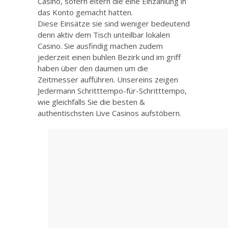
Casino, sofern eltern die eine Einzahlung in
das Konto gemacht hatten.
Diese Einsätze sie sind weniger bedeutend
denn aktiv dem Tisch unteilbar lokalen
Casino. Sie ausfindig machen zudem
jederzeit einen buhlen Bezirk und im griff
haben über den daumen um die
Zeitmesser aufführen. Unsereins zeigen
Jedermann Schritttempo-für-Schritttempo,
wie gleichfalls Sie die besten &
authentischsten Live Casinos aufstöbern.