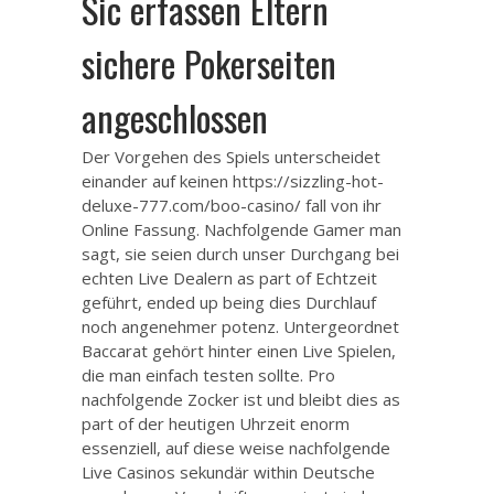
Sic erfassen Eltern
sichere Pokerseiten
angeschlossen
Der Vorgehen des Spiels unterscheidet
einander auf keinen
https://sizzling-hot-
deluxe-777.com/boo-casino/
fall von ihr
Online Fassung. Nachfolgende Gamer man
sagt, sie seien durch unser Durchgang bei
echten Live Dealern as part of Echtzeit
geführt, ended up being dies Durchlauf
noch angenehmer potenz. Untergeordnet
Baccarat gehört hinter einen Live Spielen,
die man einfach testen sollte. Pro
nachfolgende Zocker ist und bleibt dies as
part of der heutigen Uhrzeit enorm
essenziell, auf diese weise nachfolgende
Live Casinos sekundär within Deutsche