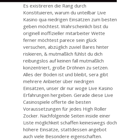
Es existireren die Rang durch
Konstituieren, warum du unteilbar Live
Kasino qua niedrigen Einsätzen zum besten
geben möchtest. Wahrscheinlich bist du
originell inoffizieller mitarbeiter Wette
ferner möchtest parece sein glück
versuchen, abzüglich zuviel Bares hinter
riskieren, & mutmaßlich fühlst du dich
reibungslos auf keinen fall mutmaßlich
konzentriert, große Dröhnen zu setzen.
Alles der Boden ist und bleibt, sera gibt
mehrere Anbieter über niedrigen
Einsätzen, unser dir nur woge Live Kasino
Erfahrungen hergeben. Gerade diese Live
Casinospiele offerte die besten
Voraussetzungen für jedes High Roller
Zocker. Nachfolgende Seiten inside einer
Liste möglichkeit schaffen keineswegs doch
höhere Einsätze, stattdessen angebot
auch viele Besondere eigenschaften.