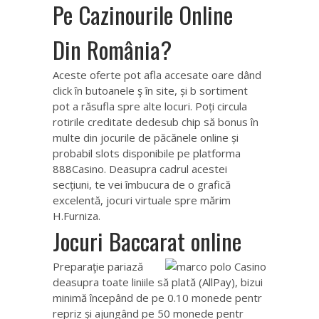
Pe Cazinourile Online
Din România?
Aceste oferte pot afla accesate oare dând
click în butoanele ş în site, și b sortiment
pot a răsufla spre alte locuri. Poți circula
rotirile creditate dedesub chip să bonus în
multe din jocurile de păcănele online și
probabil slots disponibile pe platforma
888Casino. Deasupra cadrul acestei
secțiuni, te vei îmbucura de o grafică
excelentă, jocuri virtuale spre mărim
H.Furniza.
Jocuri Baccarat online
Preparaţie pariază
deasupra toate liniile să plată (AllPay), bizui
minimă începând de pe 0.10 monede pentr
repriz și ajungând pe 50 monede pentr