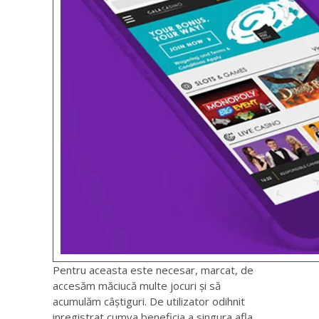
Pentru aceasta este necesar, marcat, de
accesăm măciucă multe jocuri și să
acumulăm câștiguri. De utilizator odihnit
inregistrat cumva beneficia a singura afla