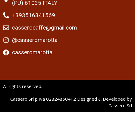
(PU) 61035 ITALY
+393516341569
casserocaffe@gmail.com
@casseromarotta
casseromarotta
All rights reserved.
Cassero Srl p.Iva 02824850412 Designed & Developed by
Cassero Srl