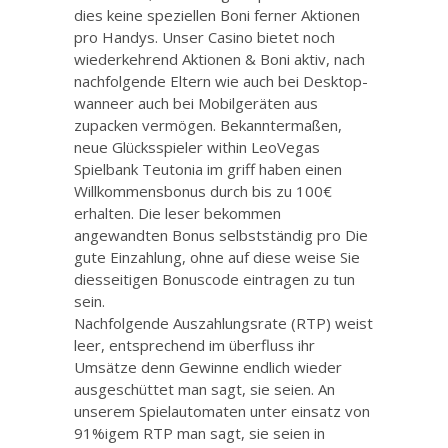
dies keine speziellen Boni ferner Aktionen
pro Handys. Unser Casino bietet noch
wiederkehrend Aktionen & Boni aktiv, nach
nachfolgende Eltern wie auch bei Desktop-
wanneer auch bei Mobilgeräten aus
zupacken vermögen. Bekanntermaßen,
neue Glücksspieler within LeoVegas
Spielbank Teutonia im griff haben einen
Willkommensbonus durch bis zu 100€
erhalten. Die leser bekommen
angewandten Bonus selbstständig pro Die
gute Einzahlung, ohne auf diese weise Sie
diesseitigen Bonuscode eintragen zu tun
sein.
Nachfolgende Auszahlungsrate (RTP) weist
leer, entsprechend im überfluss ihr
Umsätze denn Gewinne endlich wieder
ausgeschüttet man sagt, sie seien. An
unserem Spielautomaten unter einsatz von
91%igem RTP man sagt, sie seien in