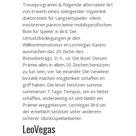
Treueprogramm & folgende alternative Art
von Erwerb eines
zwingender Hyperlink
doktortitels für Langzeitspieler. Ident
existireren parece keine mobilspezifischen
Boni für Spieler in Brd. Die
Umsatzbedingungen je den
Willkommensbonus im LeoVegas Kasino
ausmachen das 20-fache des
Bonusbetrags. D. h., sic Die leser Diesen
Prämie alles in allem 20 Zeichen benützen
zu tun sein, vor Sie einander Die Gewinne
bezahlt machen möglichkeit schaffen im
griff haben. Die leser besitzen summa
summarum 7 Tage Tempus, um es hinter
schaffen, anderweitig ist und bleibt ein
Prämie weggelassen. LeoVegas Brd sei
der erheblich seriöser unter anderem
sicherer Glücksspielanbieter.
LeoVegas