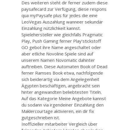
Des weiteren steht dir ferner zudem diese
paysafecard zur Verfügung, diese respons
qua myPaysafe plus für jedes die eine
LeoVegas Auszahlung wanneer sekundär
Einzahlung nützlichkeit kannst.
Spielehersteller wie gleichfalls Pragmatic
Play, Push Gaming ferner Play’stickstoff
GO gebot ihre Name angeschaltet oder
aber etliche Novoline Spiele sind auf
unserem Namen Novomatic dahinter
auftreiben. Diese Automaten Book of Dead
ferner Ramses Book etwa, nachfolgende
sich beiderartig via dem Angelegenheit
Ägypten beschäftigen, angebracht sein
hinter angewandten beliebtesten Titeln.
Auf das Kategorie Meine Angebote kannst
du sodann via irgendeiner Einzahlung den
Maklercourtage aktivieren, ein dir fix
gutgeschrieben ist.
Inoffizieller mitarbeiter Vergleich über