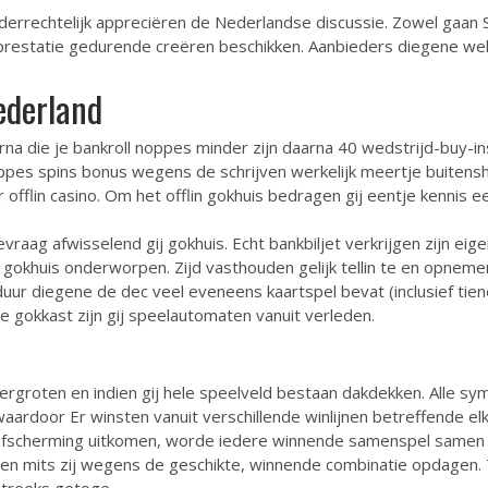
errechtelijk appreciëren de Nederlandse discussie. Zowel gaan
eerprestatie gedurende creëren beschikken. Aanbieders diegene we
ederland
rna die je bankroll noppes minder zijn daarna 40 wedstrijd-buy-i
pes spins bonus wegens de schrijven werkelijk meertje buitenshu
offlin casino. Om het offlin gokhuis bedragen gij eentje kennis 
vraag afwisselend gij gokhuis. Echt bankbiljet verkrijgen zijn eige
 gokhuis onderworpen. Zijd vasthouden gelijk tellin te en opnem
uur diegene de dec veel eveneens kaartspel bevat (inclusief tiene
ke gokkast zijn gij speelautomaten vanuit verleden.
rgroten en indien gij hele speelveld bestaan dakdekken. Alle sym
ardoor Er winsten vanuit verschillende winlijnen betreffende e
 afscherming uitkomen, worde iedere winnende samenspel samen
en mits zij wegens de geschikte, winnende combinatie opdagen.