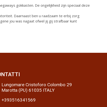
megaways gokkasten. De ongelijkheid zijn speciaal deze
toriteit. Daarnaast ben u raadzaam te erbij zorg
ene jou was nagaat ofwel jij gij strafbaar kunt
ONTATTI
Lungomare Cristoforo Colombo 29
Marotta (PU) 61035 ITALY
+393516341569