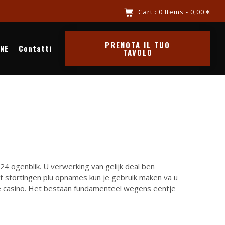
n riva al mare chiama 3516341569
Cart : 0 Items -
0,00
€
PRENOTA IL TUO
INE
Contatti
TAVOLO
4 ogenblik. U verwerking van gelijk deal ben
t stortingen plu opnames kun je gebruik maken va u
 casino.
Het bestaan fundamenteel wegens eentje