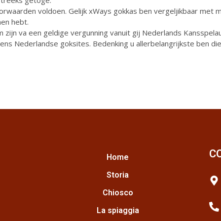
streeks getoge.
svoorwaarden voldoen. Gelijk xWays gokkas ben vergeljikbaar met 
nen hebt.
zijn va een geldige vergunning vanuit gij Nederlands Kansspelau
ns Nederlandse goksites. Bedenking u allerbelangrijkste ben dieg
C
Home
Storia
Chiosco
La spiaggia