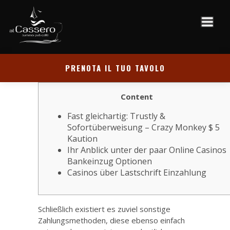
PRENOTA IL TUO TAVOLO
Content
Fast gleichartig: Trustly &
Sofortüberweisung – Crazy Monkey $ 5
Kaution
Ihr Anblick unter der paar Online Casinos
Bankeinzug Optionen
Casinos über Lastschrift Einzahlung
Schließlich existiert es zuviel sonstige
Zahlungsmethoden, diese ebenso einfach