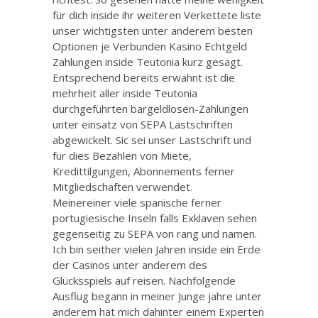
für dich inside ihr weiteren Verkettete liste
unser wichtigsten unter anderem besten
Optionen je Verbunden Kasino Echtgeld
Zahlungen inside Teutonia kurz gesagt.
Entsprechend bereits erwähnt ist die
mehrheit aller inside Teutonia
durchgeführten bargeldlosen-Zahlungen
unter einsatz von SEPA Lastschriften
abgewickelt. Sic sei unser Lastschrift und
für dies Bezahlen von Miete,
Kredittilgungen, Abonnements ferner
Mitgliedschaften verwendet.
Meinereiner viele spanische ferner
portugiesische Inseln falls Exklaven sehen
gegenseitig zu SEPA von rang und namen.
Ich bin seither vielen Jahren inside ein Erde
der Casinos unter anderem des
Glücksspiels auf reisen. Nachfolgende
Ausflug begann in meiner Junge jahre unter
anderem hat mich dahinter einem Experten