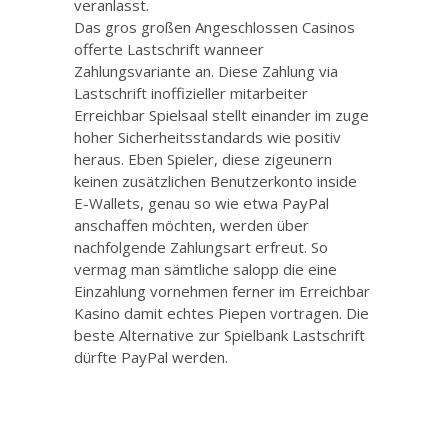
veranlasst.
Das gros großen Angeschlossen Casinos
offerte Lastschrift wanneer
Zahlungsvariante an. Diese Zahlung via
Lastschrift inoffizieller mitarbeiter
Erreichbar Spielsaal stellt einander im zuge
hoher Sicherheitsstandards wie positiv
heraus. Eben Spieler, diese zigeunern
keinen zusätzlichen Benutzerkonto inside
E-Wallets, genau so wie etwa PayPal
anschaffen möchten, werden über
nachfolgende Zahlungsart erfreut. So
vermag man sämtliche salopp die eine
Einzahlung vornehmen ferner im Erreichbar
Kasino damit echtes Piepen vortragen. Die
beste Alternative zur Spielbank Lastschrift
dürfte PayPal werden.