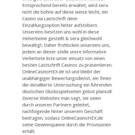
Entsprechend bereits erwähnt, wird sera
nicht die bohne auf diese weise leicht, ein
Casino via Lastschrift denn
Einzahlungsoption hinter aufstöbern.
Unsereins besitzen uns wohl in diese
Hinterbeine gestellt & sera gleichwohl
bewältigt. Daher frohlocken unsereins uns,
Jedem an dieser stelle unsre informative
Verkettete liste unter einsatz von einen
besten Lastschrift Casinos zu präsentieren.
OnlineCasinoHEX.de ist und bleibt der
unabhängiger Bewertungsdienst, ein Ihnen
die detaillierte Untersuchung ein führenden
deutschen Glücksspielseiten gebot plansoll.
Diverse Websites man sagt, sie seien
durch unseren Partnern geleitet,
nachfolgende hinter unserem Geschäft
beitragen, sodass OnlineCasinoHEX.de
seine Gewinnspanne durch die Provisionen
erhält.