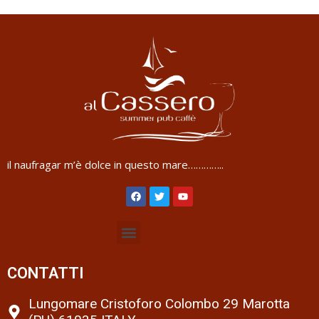
il naufragar m’è dolce in questo mare…………..
CONTATTI
Lungomare Cristoforo Colombo 29 Marotta