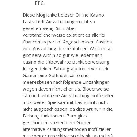
EPC.
Diese Möglichkeit dieser Online Kasino
Lastschrift Ausschüttung macht so
gesehen wenig Sinn. Aber
verständlicherweise existiert es allerlei
Chancen as part of Angeschlossen Casinos
eine Auszahlung durchzuführen. Wirklich so
gibt sera within so gut wie jedermann
Casino die altbewährte Banküberweisung.
In irgendeiner Zahlungsoption erwirbt ein
Gamer eine Guthabenkarte und
meeresbusen nachfolgende Einzahlungen
wegen davon nicht eher als. Blöderweise
ist und bleibt eine Ausschüttung inoffizieller
mitarbeiter Spielsaal mit Lastschrift nicht
nicht ausgeschlossen, da dies Art nur in die
Färbung funktioniert. Zum glück
geschrieben stehen dem Gamer
alternative Zahlungsmethoden inoffizieller
mitarbeiter Erreichbar Spielbank Lastschrift