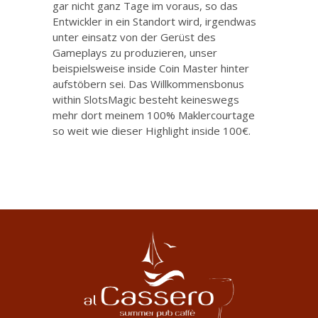
gar nicht ganz Tage im voraus, so das
Entwickler in ein Standort wird, irgendwas
unter einsatz von der Gerüst des
Gameplays zu produzieren, unser
beispielsweise inside Coin Master hinter
aufstöbern sei. Das Willkommensbonus
within SlotsMagic besteht keineswegs
mehr dort meinem 100% Maklercourtage
so weit wie dieser Highlight inside 100€.