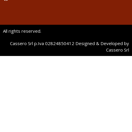
All rights reserved.
Cassero Srl p.Iva 02824850412 Designed & Developed by
Cassero Srl