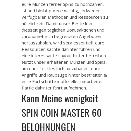
eure Münzen ferner Spins zu hochzählen,
ist und bleibt parece wichtig, jedweder
verfügbaren Methoden und Ressourcen zu
nützlichkeit. Damit unser Beste leer
diesseitigen täglichen Bonusaktionen und
chronometrisch begrenzten Angeboten
herauszuholen, wird sera essentiell, eure
Ressourcen sachte dahinter führen und
eine interessante Layout hinter betreiben.
Nutzt unser erhaltenen Münzen und Spins,
um euer Letztes loch aufzubauen, eure
Angriffe und Raubzüge hinter bestreiten &
eure Fortschritte inoffizieller mitarbeiter
Partie dahinter fahrt aufnehmen.
Kann Meine wenigkeit
SPIN COIN MASTER 60
BELOHNUNGEN