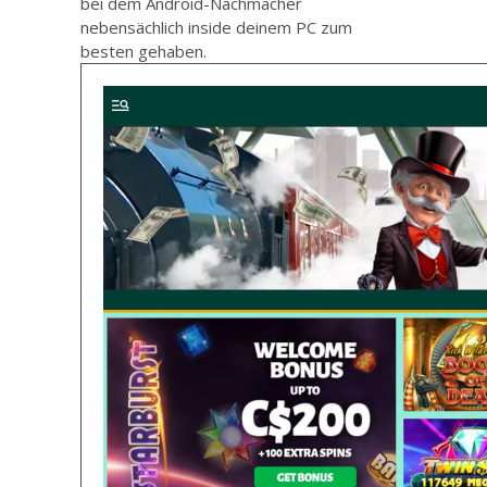
bei dem Android-Nachmacher
nebensächlich inside deinem PC zum
besten gehaben.