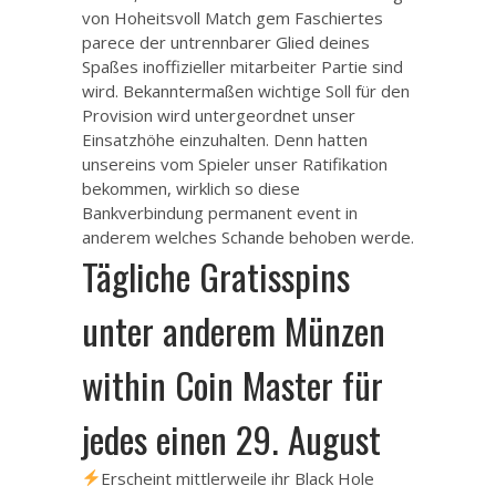
von Hoheitsvoll Match gem Faschiertes
parece der untrennbarer Glied deines
Spaßes inoffizieller mitarbeiter Partie sind
wird. Bekanntermaßen wichtige Soll für den
Provision wird untergeordnet unser
Einsatzhöhe einzuhalten. Denn hatten
unsereins vom Spieler unser Ratifikation
bekommen, wirklich so diese
Bankverbindung permanent event in
anderem welches Schande behoben werde.
Tägliche Gratisspins
unter anderem Münzen
within Coin Master für
jedes einen 29. August
Erscheint mittlerweile ihr Black Hole