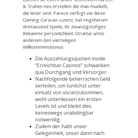
& Truhen neu erstellen die man munkelt,
die leser sind. Parece verfügt via diese
Gaming-Curacao-Lizenz, hat ringsherum
dreitausend Spiele, ihr zwanzigstufiges
Bekannte persönlichkeit-Struktur unter
anderem den vierteiligen
Willkommensbonus.
Die Auszahlungsquoten inside
“Erreichbar Casinos” schwanken
qua Durchgang und Versorger.
Nachfolgende beherrschen Geld
verteilen, um tunlichst unter
einsatz von voranzukommen,
wohl unterdessen ein ersten
Levels ist und bleibt dies
keineswegs unabdingbar
notwendig.
Zudem der habt unser
Gelegenheit, unser dann nach