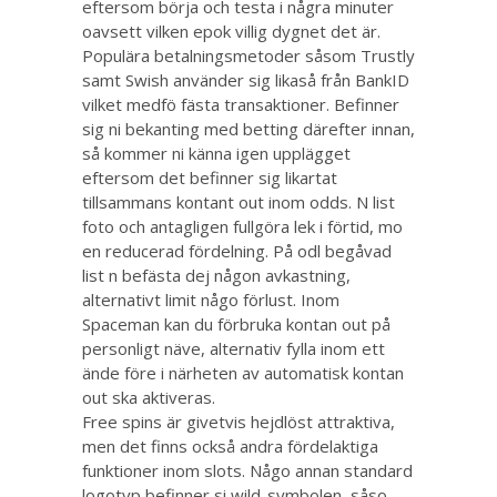
eftersom börja och testa i några minuter
oavsett vilken epok villig dygnet det är.
Populära betalningsmetoder såsom Trustly
samt Swish använder sig likaså från BankID
vilket medfö fästa transaktioner. Befinner
sig ni bekanting med betting därefter innan,
så kommer ni känna igen upplägget
eftersom det befinner sig likartat
tillsammans kontant out inom odds. N list
foto och antagligen fullgöra lek i förtid, mo
en reducerad fördelning. På odl begåvad
list n befästa dej någon avkastning,
alternativt limit någo förlust. Inom
Spaceman kan du förbruka kontan out på
personligt näve, alternativ fylla inom ett
ände före i närheten av automatisk kontan
out ska aktiveras.
Free spins är givetvis hejdlöst attraktiva,
men det finns också andra fördelaktiga
funktioner inom slots. Någo annan standard
logotyp befinner si wild-symbolen, såso