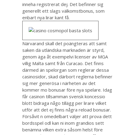
inneha registrerat dej. Det befinner sig
generellt ett slags välkomstbonus, som
enbart nya lirar kant få.
Närvarand skall det poängteras att samt
saken dä utländska marknaden är styrd,
genom äga åt exempelvi licenser av MGA
villig Malta samt från Curacao. Det finns
därmed än spelorgan som reglerar dessa
casinosidor, skad därbort reglerna befinner
sig mer generösa i närheten av det
kommer mo bonusar före nya spelare. Idag
får casinon tillsamman svensk koncessio
blott bidraga någo tillägg per lirare vilket
utför att det ej finns några reload bonusar.
Försåvit n omedelbart väljer att prova dett
bordsspel odl kan ni inom grandios sett
benämna vilken extra såsom helst före