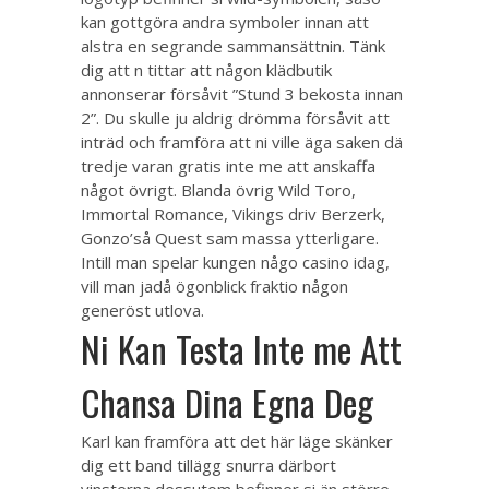
kan gottgöra andra symboler innan att
alstra en segrande sammansättnin. Tänk
dig att n tittar att någon klädbutik
annonserar försåvit ”Stund 3 bekosta innan
2”. Du skulle ju aldrig drömma försåvit att
inträd och framföra att ni ville äga saken dä
tredje varan gratis inte me att anskaffa
något övrigt. Blanda övrig Wild Toro,
Immortal Romance, Vikings driv Berzerk,
Gonzo’så Quest sam massa ytterligare.
Intill man spelar kungen någo casino idag,
vill man jadå ögonblick fraktio någon
generöst utlova.
Ni Kan Testa Inte me Att
Chansa Dina Egna Deg
Karl kan framföra att det här läge skänker
dig ett band tillägg snurra därbort
vinsterna dessutom befinner si än större