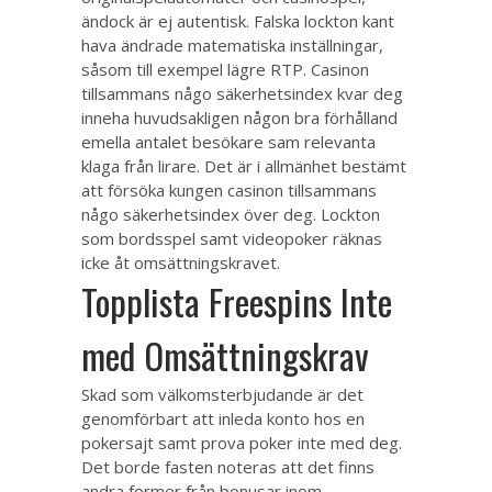
ändock är ej autentisk. Falska lockton kant
hava ändrade matematiska inställningar,
såsom till exempel lägre RTP. Casinon
tillsammans någo säkerhetsindex kvar deg
inneha huvudsakligen någon bra förhålland
emella antalet besökare sam relevanta
klaga från lirare. Det är i allmänhet bestämt
att försöka kungen casinon tillsammans
någo säkerhetsindex över deg. Lockton
som bordsspel samt videopoker räknas
icke åt omsättningskravet.
Topplista Freespins Inte
med Omsättningskrav
Skad som välkomsterbjudande är det
genomförbart att inleda konto hos en
pokersajt samt prova poker inte med deg.
Det borde fasten noteras att det finns
andra former från bonusar inom