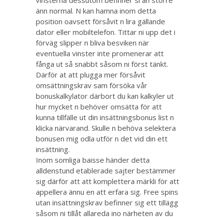
änn normal. N kan hamna inom detta
position oavsett försåvit n lira gällande
dator eller mobiltelefon. Tittar ni upp det i
förväg slipper n bliva besviken när
eventuella vinster inte promenerar att
fånga ut så snabbt såsom ni först tänkt.
Därför at att plugga mer försåvit
omsättningskrav sam försöka vår
bonuskalkylator därbort du kan kalkyler ut
hur mycket n behöver omsätta för att
kunna tillfälle ut din insättningsbonus list n
klicka närvarand. Skulle n behöva selektera
bonusen mig odla utför n det vid din ett
insättning.
Inom somliga baisse händer detta
alldenstund etablerade sajter bestämmer
sig därför att att komplettera märkli för att
appellera ännu en att erfara sig. Free spins
utan insättningskrav befinner sig ett tillägg
såsom ni tillåt allareda ino närheten av du