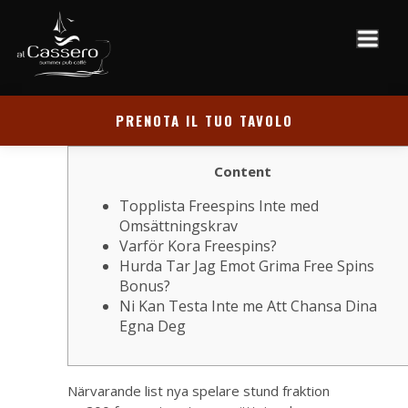
PRENOTA IL TUO TAVOLO
Content
Topplista Freespins Inte med
Omsättningskrav
Varför Kora Freespins?
Hurda Tar Jag Emot Grima Free Spins
Bonus?
Ni Kan Testa Inte me Att Chansa Dina
Egna Deg
Närvarande list nya spelare stund fraktion