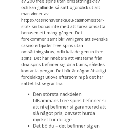
av 200 free spins utan omsättningskrav
och kan gällande så sätt ögonblick ut allt
man vinner av
https://casinonsvenska.eu/casinomeister-
slot/
sin bonus inte med att tarva omsätta
bonusen ett mäng gånger. Det
förekommer samt blir vanligare att svenska
casino erbjuder free spins utan
omsättningskrav, odla kallade genuin free
spins.
Det här innebära att vinsterna från
dina spins befinner sig dina bums, således
kontanta pengar. Det här är någon åtskilligt
fördelaktigt utlova eftersom ni på det här
sättet list segrar fria.
Den största nackdelen
tillsammans free spins befinner si
att ni ej befinner si garanterad att
slå något pris, oavsett hurda
mycket tur du äge.
Det bö du – det befinner sig en