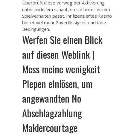
Überprüft diese vorweg der Aktivierung
unter anderem schaut, so sie hinter eurem
Spielverhalten passt. Ihr lizenziertes Kasino
bietet viel mehr Zuverlässigkeit und faire
Bedingungen.
Werfen Sie einen Blick
auf diesen Weblink |
Mess meine wenigkeit
Piepen einlösen, um
angewandten No
Abschlagzahlung
Maklercourtage