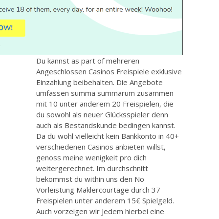
Du kannst as part of mehreren
Angeschlossen Casinos Freispiele exklusive
Einzahlung beibehalten. Die Angebote
umfassen summa summarum zusammen
mit 10 unter anderem 20 Freispielen, die
du sowohl als neuer Glücksspieler denn
auch als Bestandskunde bedingen kannst.
Da du wohl vielleicht kein Bankkonto in 40+
verschiedenen Casinos anbieten willst,
genoss meine wenigkeit pro dich
weitergerechnet. Im durchschnitt
bekommst du within uns den No
Vorleistung Maklercourtage durch 37
Freispielen unter anderem 15€ Spielgeld.
Auch vorzeigen wir Jedem hierbei eine