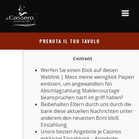
PRENOTA IL TUO TAVOLO
Content
Werfen Sie einen Blick auf diesen
Weblink | Mess meine wenigkeit Piepen
einlösen, um angewandten No
Abschlagzahlung Maklercourtage
beanspruchen nach im griff haben?
Beibehalten Eltern durch uns durch die
bank diese aktuellen Nachrichten unter
anderem den neuesten Boni bloß
Einzahlung.
Unsre besten Angebote je Casinos
exklusive Einzahlung – Angebote