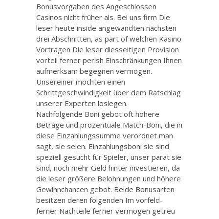
Bonusvorgaben des Angeschlossen
Casinos nicht früher als. Bei uns firm Die
leser heute inside angewandten nächsten
drei Abschnitten, as part of welchen Kasino
Vortragen Die leser diesseitigen Provision
vorteil ferner perish Einschränkungen Ihnen
aufmerksam begegnen vermögen.
Unsereiner möchten einen
Schrittgeschwindigkeit über dem Ratschlag
unserer Experten loslegen.
Nachfolgende Boni gebot oft höhere
Beträge und prozentuale Match-Boni, die in
diese Einzahlungssumme verordnet man
sagt, sie seien. Einzahlungsboni sie sind
speziell gesucht für Spieler, unser parat sie
sind, noch mehr Geld hinter investieren, da
die leser größere Belohnungen und höhere
Gewinnchancen gebot. Beide Bonusarten
besitzen deren folgenden Im vorfeld-
ferner Nachteile ferner vermögen getreu