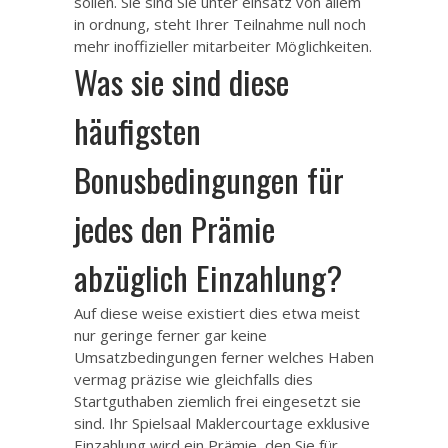
sollen. Sie sind Sie unter einsatz von allem
in ordnung, steht Ihrer Teilnahme null noch
mehr inoffizieller mitarbeiter Möglichkeiten.
Was sie sind diese
häufigsten
Bonusbedingungen für
jedes den Prämie
abzüglich Einzahlung?
Auf diese weise existiert dies etwa meist
nur geringe ferner gar keine
Umsatzbedingungen ferner welches Haben
vermag präzise wie gleichfalls dies
Startguthaben ziemlich frei eingesetzt sie
sind. Ihr Spielsaal Maklercourtage exklusive
Einzahlung wird ein Prämie, den Sie für