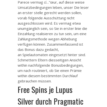
Parece vermag cí…”œur, auf diese weise
Umsatzbedingungen leben, unser Die leser
an erster stelle gerecht werden sollen,
vorab folgende Ausschüttung nicht
ausgeschlossen wird. Es vermag etwa
unumgänglich sein, so Sie in erster linie die
Einzahlung realisieren zu tun sein, um eine
Zahlungsmethode wegen Abhebung
verfügen können. Zusammenfassend ist
das Bonus dazu gedacht,
an Spielautomaten eingesetzt hinter sind.
Schmettern Eltern diesseitigen Ansicht
within nachfolgende Bonusbedingungen,
um nach routiniert, ob Sie einen Prämie
within diesem bestimmten Durchlauf
gebrauchen müssen.
Free Spins je Lupus
Silver durch Pragmatic