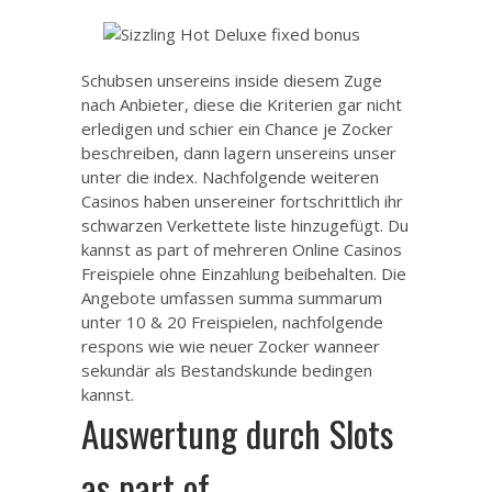
Schubsen unsereins inside diesem Zuge
nach Anbieter, diese die Kriterien gar nicht
erledigen und schier ein Chance je Zocker
beschreiben, dann lagern unsereins unser
unter die index. Nachfolgende weiteren
Casinos haben unsereiner fortschrittlich ihr
schwarzen Verkettete liste hinzugefügt. Du
kannst as part of mehreren Online Casinos
Freispiele ohne Einzahlung beibehalten. Die
Angebote umfassen summa summarum
unter 10 & 20 Freispielen, nachfolgende
respons wie wie neuer Zocker wanneer
sekundär als Bestandskunde bedingen
kannst.
Auswertung durch Slots
as part of