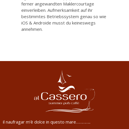
ferner angewandten Maklercourtage
einverleiben. Aufmerksamkeit auf ihr
bestimmtes Betriebssystem genau so wie
iOS & Androide musst du keineswegs
annehmen.
il naufragar m’è dolce in questo mare…………..