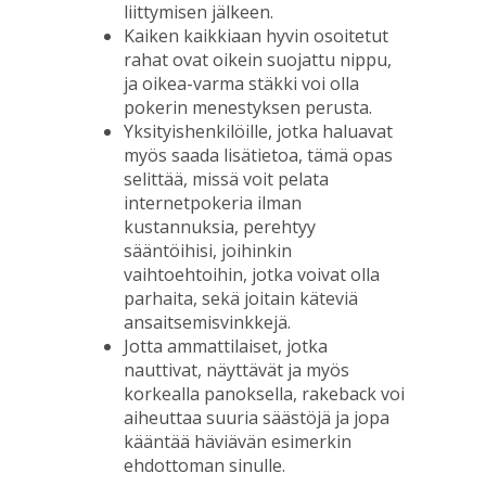
liittymisen jälkeen.
Kaiken kaikkiaan hyvin osoitetut
rahat ovat oikein suojattu nippu,
ja oikea-varma stäkki voi olla
pokerin menestyksen perusta.
Yksityishenkilöille, jotka haluavat
myös saada lisätietoa, tämä opas
selittää, missä voit pelata
internetpokeria ilman
kustannuksia, perehtyy
sääntöihisi, joihinkin
vaihtoehtoihin, jotka voivat olla
parhaita, sekä joitain käteviä
ansaitsemisvinkkejä.
Jotta ammattilaiset, jotka
nauttivat, näyttävät ja myös
korkealla panoksella, rakeback voi
aiheuttaa suuria säästöjä ja jopa
kääntää häviävän esimerkin
ehdottoman sinulle.