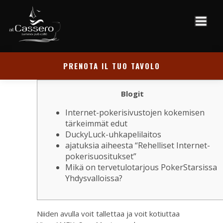
PRENOTA IL TUO TAVOLO
Blogit
Internet-pokerisivustojen kokemisen
tärkeimmät edut
DuckyLuck-uhkapelilaitos
ajatuksia aiheesta “Rehelliset Internet-
pokerisuositukset”
Mikä on tervetulotarjous PokerStarsissa
Yhdysvalloissa?
Niiden avulla voit tallettaa ja voit kotiuttaa