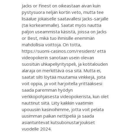
Jacks or Finest on oikeastaan ​​aivan kuin
pystysuora neljän kortin veto, mutta tee
lisäalue jokaiselle saatavallesi Jacks-sarjalle
(tai korkeammalle). Saatat myös nauttia
paljon useammista käsistä, joissa on Jacks
or Best, mikä tuo ihmisille enemmän
mahdollisia voittoja. On totta,
https://suomi-casinos.com/resident/
että
videopokerin sanotaan usein olevan
suosituin uhkapeliyrityspeli, ja kotitalouden
alaraja on merkittävä osa sitä. Mutta ei,
saatat silti löytää muutamia vinkkejä, joita
voit oppia, ja voit harjoitella yrittääksesi
saada paremman hyödyn
verkkopohjaisesta videopokerista, kun olet
nauttinut siitä. Liity kaikkiin vaatimiin
upouusiin kasinoihimme, jotta voit pelata
uusimman paikan nettipeliä ja saada
asiantuntevat kutsubonustarjoukset
vuodelle 2024.