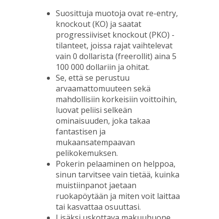
Suosittuja muotoja ovat re-entry,
knockout (KO) ja saatat
progressiiviset knockout (PKO) -
tilanteet, joissa rajat vaihtelevat
vain 0 dollarista (freerollit) aina 5
100 000 dollariin ja ohitat.
Se, että se perustuu
arvaamattomuuteen sekä
mahdollisiin korkeisiin voittoihin,
luovat peliisi selkeän
ominaisuuden, joka takaa
fantastisen ja
mukaansatempaavan
pelikokemuksen.
Pokerin pelaaminen on helppoa,
sinun tarvitsee vain tietää, kuinka
muistiinpanot jaetaan
ruokapöytään ja miten voit laittaa
tai kasvattaa osuuttasi.
Lisäksi uskottava makuuhuone