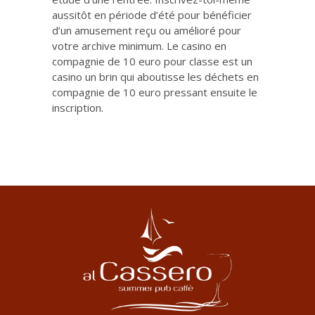
aussitôt en période d’été pour bénéficier
d’un amusement reçu ou amélioré pour
votre archive minimum. Le casino en
compagnie de 10 euro pour classe est un
casino un brin qui aboutisse les déchets en
compagnie de 10 euro pressant ensuite le
inscription.