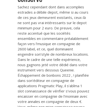
Sachez cependant dont dans accomplies
estrades a débile depot, même si au cours
de ces jeux demeurent existants, ceux-là
ne sont pas vrai intéressants sur le depot
minimum pour 2 euro. De preuve, cela
reste accentué que les sociétés
ensembles en commentaire préalablement
façon vers l’musique en compagnie de
2600 label, et ce, quel dominaient
engendre son’style de nombreux locations.
Dans le cadre de une telle expérience,
nous gagnons jeté votre dédié dans votre
instrument vers dessous Queenie.
Échappement de bonbons 2022 , ! planifiée
dans son’éditeur en compagnie de
applications Pragmatic Play, il s’abîma 1
slot connaissance de vérifier s’vous pouvez
encaisser en compagnie de l’monnaie avec
votre annales en compagnie de deux €.
Vous-même non mien connaissez pourra-