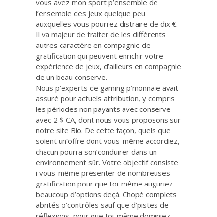
vous avez mon sport p’ensemble de
l’ensemble des jeux quelque peu
auxquelles vous pourrez distraire de dix €.
Il va majeur de traiter de les différents
autres caractère en compagnie de
gratification qui peuvent enrichir votre
expérience de jeux, d’ailleurs en compagnie
de un beau conserve.
Nous p’experts de gaming p’monnaie avait
assuré pour actuels attribution, y compris
les périodes non payants avec conserve
avec 2 $ CA, dont nous vous proposons sur
notre site Bio. De cette façon, quels que
soient un’offre dont vous-même accordiez,
chacun pourra son’conduirer dans un
environnement sûr. Votre objectif consiste
í vous-même présenter de nombreuses
gratification pour que toi-même auguriez
beaucoup d’options deçà. Chopé complets
abrités p’contrôles sauf que d’pistes de
réflexions, pour que toi-même dominiez