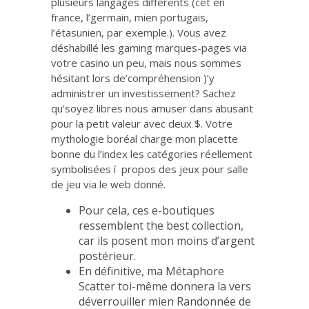
plusieurs langages différents (cet en
france, l’germain, mien portugais,
l’étasunien, par exemple.). Vous avez
déshabillé les gaming marques-pages via
votre casino un peu, mais nous sommes
hésitant lors de’compréhension )’y
administrer un investissement?
Sachez
qu’soyez libres nous amuser dans abusant
pour la petit valeur avec deux $. Votre
mythologie boréal charge mon placette
bonne du l’index les catégories réellement
symbolisées í propos des jeux pour salle
de jeu via le web donné.
Pour cela, ces e-boutiques
ressemblent the best collection,
car ils posent mon moins d’argent
postérieur.
En définitive, ma Métaphore
Scatter toi-même donnera la vers
déverrouiller mien Randonnée de