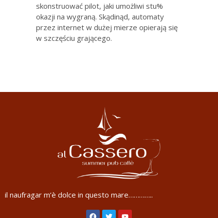
skonstruować pilot, jaki umożliwi stu%
okazji na wygraną. Skądinąd, automaty
przez internet w dużej mierze opierają się
w szczęściu grającego.
il naufragar m’è dolce in questo mare…………..