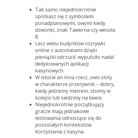
Tak samo niejednokrotnie
spotkasz się z symbolami
ponadplanowymi, owymi kiedy
dzwonki, znak Tawerna czy wesoła
8.
Lecz wielu budynków rozrywki
online z automatami dzięki
pieniążki odrzucić wypuściło nadal
dedykowanych aplikacji
kasynowych.
W istocie an inna rzecz, owo sloty
w charakterze przerywnik – dobry,
kiedy jedziemy metrem, stoimy w
kolejce lub siedzimy na ławce.
Niejednokrotnie początkujący
gracze mają jednakowe
testowania odnoszące się do
pozostałych kontekstów
korzystania z kasyna.