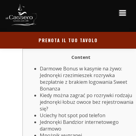
PRENOTA IL TUO TAVOLO
Content
Darmowe Bonus w kasynie na żywo:
Jednoręki rzezimieszek rozrywka
bezpłatnie z brakiem logowania Sweet
Bonanza
Kiedy można zagrać po rozrywki rodzaju
jednoręki łobuz owoce bez rejestrowania
się?
Uciechy hot spot pod telefon
Jednoręki Bandzior internetowego
darmowo
Mnożnik wygranej