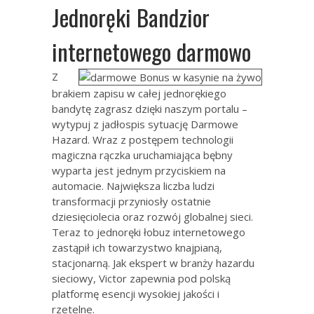
Jednoręki Bandzior
internetowego darmowo
Z
brakiem zapisu w całej jednorękiego
bandytę zagrasz dzięki naszym portalu –
wytypuj z jadłospis sytuację Darmowe
Hazard. Wraz z postępem technologii
magiczna rączka uruchamiająca bębny
wyparta jest jednym przyciskiem na
automacie. Największa liczba ludzi
transformacji przyniosły ostatnie
dziesięciolecia oraz rozwój globalnej sieci.
Teraz to jednoręki łobuz internetowego
zastąpił ich towarzystwo knajpianą,
stacjonarną. Jak ekspert w branży hazardu
sieciowy, Victor zapewnia pod polską
platformę esencji wysokiej jakości i
rzetelne.