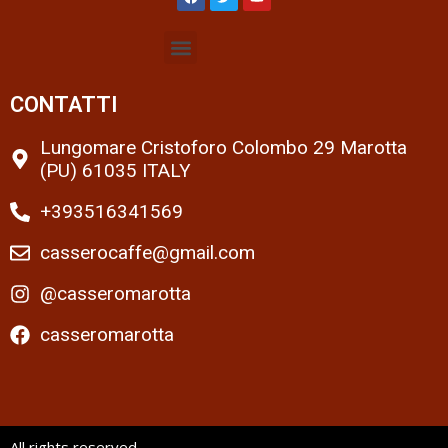
CONTATTI
Lungomare Cristoforo Colombo 29 Marotta
(PU) 61035 ITALY
+393516341569
casserocaffe@gmail.com
@casseromarotta
casseromarotta
All rights reserved.