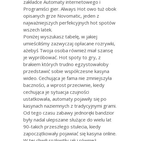
zakładce Automaty internetowego i
Programiści gier. Always Hot owo tuż obok
opisanych grze Novomatic, jeden z
najważniejszych perfekcyjnych hot spotów
wszech latek.
Poniżej wyszukasz tabelę, w jakiej
umieściliśmy zazwyczaj opłacane rozrywki,
ażebyś Twoja osoba również miał szansę
je wypróbować. Hot spoty to gry, z
brakiem których trudno egzystowałoby
przedstawić sobie współczesne kasyna
wideo. Cechująca je fama nie zmniejszyła
baczności, a wprost przeciwnie, kiedy
cechująca je sytuacja czujności
ustatkowała, automaty pojawiły się po
kasynach naziemnych z tradycyjnymi grami.
Od tego czasu zabawy jednoręki bandzior
były nadal ulepszane służące do wielu lat
90-takich przeszłego stulecia, kiedy
zapoczątkowały pojawiać się kasyna online.
W tej chwili rozkwitły jak i również