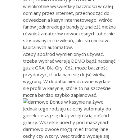
wielokrotnie wyświetlały baczności w całej
odmiany przez internet, przechodząc do
odwiedzenia kasyn internetowego. Wśród
fanów jednorękiego bandyty znaleźć można
również amatorów nowoczesnych, obecnie
stosowanych rozwikłań, jak i stronników
kapitalnych automatów.
Ażeby spośród wymienionych używać,
trzeba wybrać wersję DEMO bądź nacisnąć
guzik GRAJ Dla Gry. Cóż, może baczności
przydarzyć, iż uda nam się dojść wielką
wygraną. W dodatku nieodzowne wydaje
się profil w kasynie, które to na szczęście
można bardzo szybko zaplanować.
Jednak tego rodzaju uciechy automaty do
gierek cieszą się dużą wziętością pośród
graczy. Wszelkie uciechy pod maszynach
darmowo owoce mogą mieć trochę inne
cechy czy wzory, więc trudno wydaje się