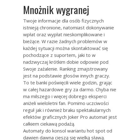
Mnożnik wygranej
Twoje informacje dla osób fizycznych
istnieją chronione, natomiast dokonywanie
wpłat oraz wypłat nieskomplikowane i
bieżące. W razie żadnych problemów w
każdej sytuacji można skontaktować się
pochodzące z suportem, jaki to w
nadzwyczaj krótkim dobie odpowie pod
Swoje zażalenie. Ranking zmajstrowany
jest na podstawie głosów innych graczy.
To te banki poświęcili wiele godzin, grając
w całej hazardowe gry za darmo. Chyba nie
ma milszego i więcej dobrego eksperci
aniżeli wieloletni fan. Pomimo uczciwości
reguł jak i również braku spektakularnych
efektów graficznych Joker Pro automat jest
całkiem ciekawą podażą.
Automaty do konsol wariantu hot spot od
dawien dawna cieszą się wielką sławą.