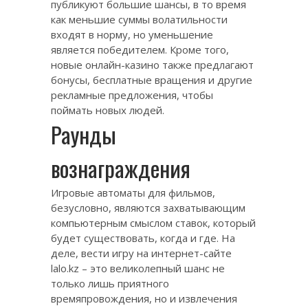
публикуют большие шансы, в то время
как меньшие суммы волатильности
входят в норму, но уменьшение
является победителем. Кроме того,
новые онлайн-казино также предлагают
бонусы, бесплатные вращения и другие
рекламные предложения, чтобы
поймать новых людей.
Раунды
вознаграждения
Игровые автоматы для фильмов,
безусловно, являются захватывающим
компьютерным смыслом ставок, который
будет существовать, когда и где. На
деле, вести игру на интернет-сайте
lalo.kz
– это великолепный шанс не
только лишь приятного
времяпровождения, но и извлечения