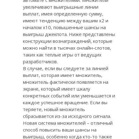
увеличивают выигрышные линии
выплат, имея определенную сумму,
имеют тенденцию между вашим x2 и
началом x10, повышенные шансы на
выигрыш джекпота. Ниже представлены
конструкции вознаграждений, которые
можно найти в тысячах онлайн-слотов,
таких как теплые игры от ведущих
разработчиков.
В случае, если вы следуете за линией
выплат, которая имеет множитель,
множитель фактически появляется на
экране, который имеет шкалу
конкретных событий или уменьшается и
каждое успешное вращение. Если вы
теряете, новый множитель
сбрасывается из-за исходного сигнала.
Новая система множителей – отличный
способ повысить ваши шансы на
выигрыш, особенно когда кто-то также