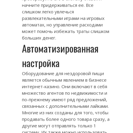
начните придерживаться ее. Все
слишком легко увлечься
развлекательными играми на игровых
автоматах, но управление расходами
может помочь избежать траты слишком
больших денег.
Автоматизированная
настройка
Оборудование для нездоровой пищи
является обычным явлением в бизнесе
интернет-казино. Они включают в себя
множество агентов по недвижимости и
по-прежнему имеют ряд предложений,
связанных с дополнительными лайками.
Многие из них созданы для того, чтобы
продавать более одного товара сразу, а
другие могут отправлять только 1
систему. Их также можно использовать