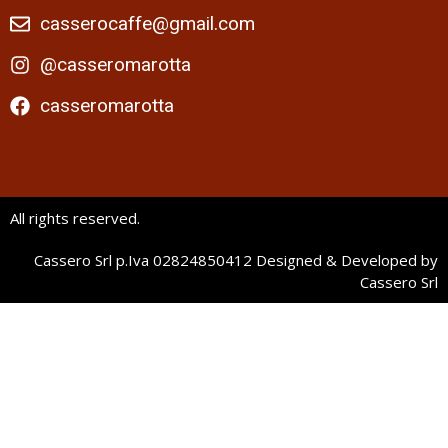
casserocaffe@gmail.com
@casseromarotta
casseromarotta
All rights reserved.
Cassero Srl p.Iva 02824850412 Designed & Developed by
Cassero Srl