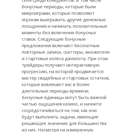
бонусные периоды, которые были
микроиграми, которые позволяют
игрокам выигрывать другие денежные
поощрения и начинать положительные
моменты без включения бонусных
ставок. Следующие бонусные
предложения включают бесплатные
повторные записи, скаттеры, множители
и стартовые колеса джекпота. При этом
трейдеры получают интерактивную
прогрессию, на которой продвигается
мастер свадебных и стартовых остатков,
которые вовлекают вас в более
длительные периоды времени.
Бонусные единицы могут быть важной
частью ощущения казино, и начните
сосредотачиваться на том, как они
будут выполнять задачи, имеющие
решающее значение для большинства
из них. Несмотря на измеренную