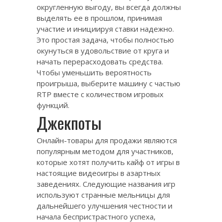
округленную выгоду, вы всегда должны
выделять ее в прошлом, принимая
участие и инициируя ставки надежно.
Это простая задача, чтобы полностью
окунуться в удовольствие от круга и
начать перерасходовать средства.
Чтобы уменьшить вероятность
проигрыша, выберите машину с частью
RTP вместе с количеством игровых
функций.
Джекпоты
Онлайн-товары для продажи являются
популярным методом для участников,
которые хотят получить кайф от игры в
настоящие видеоигры в азартных
заведениях. Следующие названия игр
используют странные мельницы для
дальнейшего улучшения честности и
начала беспристрастного успеха,